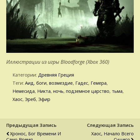
Иллюстрации из игры Bloodforge (Xbox 360)
Категории:
Древняя Греция
Теги:
Аид
,
боги
,
возмездие
,
Гадес
,
Гемера
,
Немесида
,
Никта
,
ночь
,
подземное царство
,
тьма
,
Хаос
,
Эреб
,
Эфир
Предыдущая Запись
Следующая Запись
Хронос, Бог Времени И
Хаос, Начало Всего
Само Время
Сущего