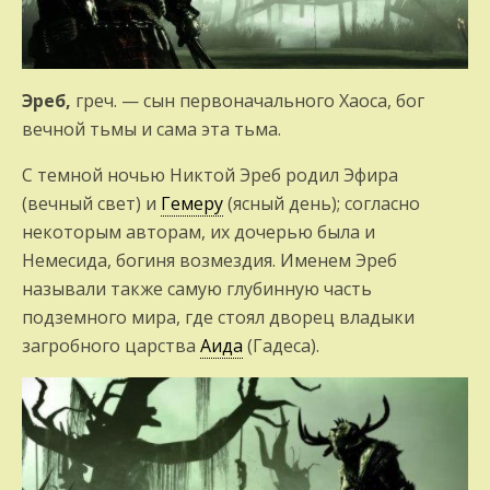
Эреб,
греч. — сын первоначального Ха­оса, бог
вечной тьмы и сама эта тьма.
С темной ночью Никтой Эреб родил Эфира
(вечный свет) и
Гемеру
(ясный день); со­гласно
некоторым авторам, их дочерью была и
Немесида, богиня возмездия. Име­нем Эреб
называли также самую глубинную часть
подземного мира, где стоял дворец владыки
загробного царства
Аида
(Гадеса).