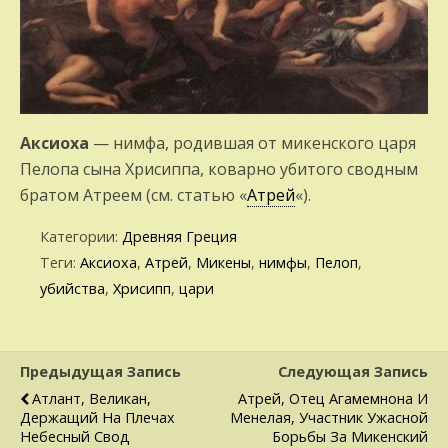
Аксиоха
— нимфа, родившая от микенского царя
Пелопа сына Хрисиппа, коварно убитого сводным
братом Атреем (см. статью «
Атрей
«).
Категории:
Древняя Греция
Теги:
Аксиоха
,
Атрей
,
Микены
,
нимфы
,
Пелоп
,
убийства
,
Хрисипп
,
цари
Предыдущая Запись
Следующая Запись
Атлант, Великан,
Атрей, Отец Агамемнона И
Держащий На Плечах
Менелая, Участник Ужасной
Небесный Свод
Борьбы За Микенский