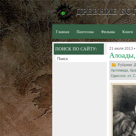
ДРЕВНИЕ БОГ
Главная
Пантеоны
Фильмы
Книги
ПОИСК ПО САЙТУ:
21 июля 2013 •
Алоады,
Рубрики:
Д
Артемида
,
бра
Одиссея
,
от
,
С