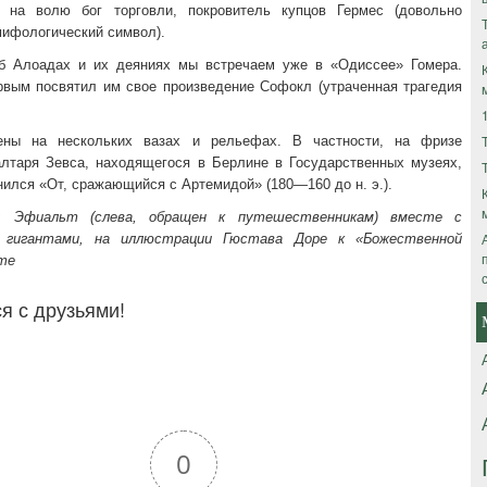
 на волю бог торговли, покровитель купцов Гермес (довольно
ифологический символ).
б Алоадах и их деяниях мы встречаем уже в «Одиссее» Гомера.
рвым посвятил им свое произведение Софокл (утраченная трагедия
ены на нескольких вазах и рельефах. В частности, на фризе
алтаря Зевса, находящегося в Берлине в Государственных музеях,
ился «От, сражающийся с Артемидой» (180—160 до н. э.).
: Эфиальт (слева, обращен к путешественникам) вместе с
гигантами, на иллюстрации Гюстава Доре к «Божественной
те
я с друзьями!
0