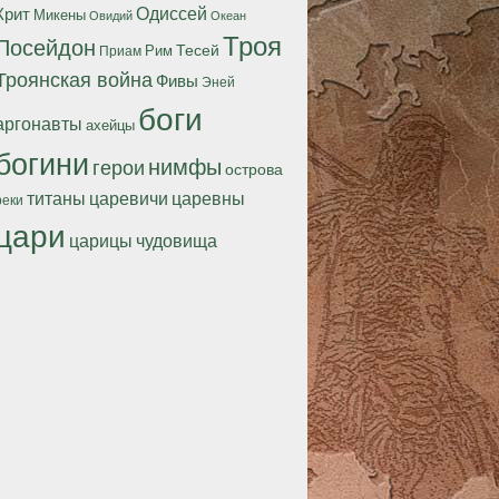
Одиссей
Крит
Микены
Океан
Овидий
Троя
Посейдон
Тесей
Рим
Приам
Троянская война
Фивы
Эней
боги
аргонавты
ахейцы
богини
нимфы
герои
острова
титаны
царевичи
царевны
реки
цари
царицы
чудовища