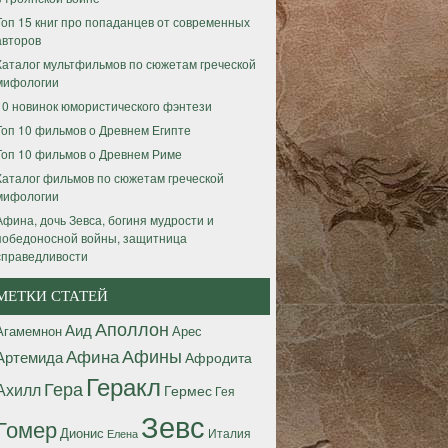
Топ 15 книг про попаданцев от современных
авторов
Каталог мультфильмов по сюжетам греческой
мифологии
10 новинок юмористического фэнтези
Топ 10 фильмов о Древнем Египте
Топ 10 фильмов о Древнем Риме
Каталог фильмов по сюжетам греческой
мифологии
Афина, дочь Зевса, богиня мудрости и
победоносной войны, защитница
справедливости
МЕТКИ СТАТЕЙ
Аполлон
Аид
Агамемнон
Арес
Афины
Афина
Артемида
Афродита
Геракл
Гера
Ахилл
Гермес
Гея
Зевс
Гомер
Дионис
Италия
Елена