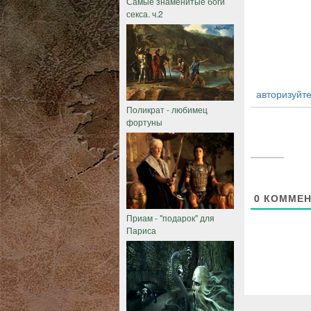
Самые знаменитые боги
секса. ч.2
авторизуйте
Поликрат - любимец
фортуны
0
КОММЕН
Приам - "подарок" для
Париса