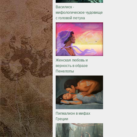
Василиск -
мифологическое чудовище
с головой петуха
Женская любовь и
верность в образе
Пенелопы
Пигмалион в мифах
Греции