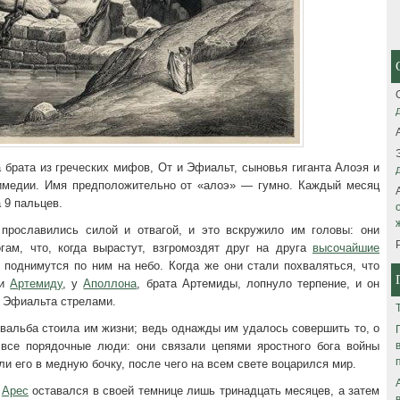
 брата из греческих мифов, От и Эфиальт, сыновья гиганта Алоэя и
медии. Имя предположительно от «алоэ» — гумно. Каждый месяц
 9 пальцев.
прославились силой и отвагой, и это вскружило им головы: они
огам, что, когда вырастут, взгромоздят друг на друга
высочайшие
 поднимутся по ним на небо. Когда же они стали похваляться, что
и
Артемиду
, у
Аполлона
, брата Артемиды, лопнуло терпение, и он
и Эфиальта стрелами.
вальба стоила им жизни; ведь однажды им удалось совершить то, о
все порядочные люди: они связали цепями яростного бога войны
ли его в медную бочку, после чего на всем свете воцарился мир.
,
Арес
оставался в своей темнице лишь тринадцать месяцев, а затем