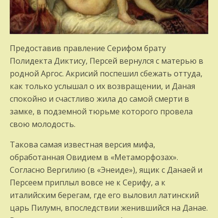
Предоставив правление Серифом брату
Полидекта Диктису, Персей вернулся с матерью в
родной Аргос. Акрисий поспешил сбежать оттуда,
как только услышал о их возвращении, и Даная
спокойно и счастливо жила до самой смерти в
замке, в подземной тюрьме которого провела
свою молодость.
Такова самая известная версия мифа,
обработанная Овидием в «Метаморфозах».
Согласно Вергилию (в «Энеиде»), ящик с Данаей и
Персеем приплыл вовсе не к Серифу, а к
италийским берегам, где его выловил латинский
царь Пилумн, впоследствии женившийся на Данае.