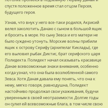
спустя положенное время стал отцом Персея,
будущего героя.
Узнав, что внук у него все-таки родился, Акрисий
велел заколотить Данаю с сыном в большой ящик
и бросить в море. Но сыну Зевса и его матери не
было суждено утонуть. Морские волны прибили
ящик к острову Серифу (архипелаг Киклады), где
его выловил рыбак Диктис, брат серифского царя
Полидекта. Полидект начал оказывать красавице
Данае всевозможные знаки внимания, особенно
когда узнал, что она была возлюбленной самого
Зевса. Хотя Даная давала ему понять, что она к
нему, мягко говоря, равнодушна, Полидект
настойчиво продолжал свои ухаживания, будучи
уверенным в своей неотразимости. Долгие годы
он сулил ей всевозможные блага, в том числе свою