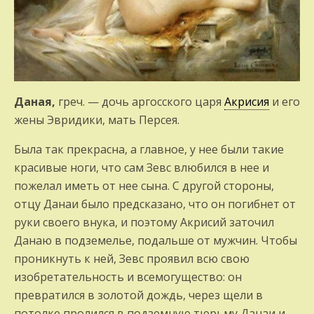
Даная,
греч. — дочь аргосского царя
Акрисия
и его
жены Эвридики, мать Персея.
Была так прекрасна, а главное, у нее были такие
красивые ноги, что сам Зевс влюбился в нее и
пожелал иметь от нее сына. С другой стороны,
отцу Данаи было предсказано, что он погибнет от
руки своего внука, и поэтому Акрисий заточил
Данаю в подземелье, подальше от мужчин. Чтобы
проникнуть к ней, Зевс проявил всю свою
изобретательность и всемогущество: он
превратился в золотой дождь, через щели в
потолке пролился в подземную тюрьму Данаи и