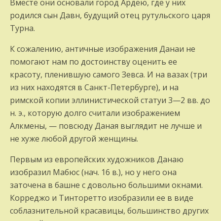
Вместе они основали город Ардею, где у них
родился сын Давн, будущий отец рутульского царя
Турна.
К сожалению, античные изображения Данаи не
помогают нам по достоинству оценить ее
красоту, пленившую самого Зевса. И на вазах (три
из них находятся в Санкт-Петербурге), и на
римской копии эллинистической статуи 3—2 вв. до
н. э., которую долго считали изображением
Алкмены, — повсюду Даная выглядит не лучше и
не хуже любой другой женщины.
Первым из европейских художников Данаю
изобразил Мабюс (нач. 16 в.), но у него она
заточена в башне с довольно большими окнами.
Корреджо и Тинторетто изобразили ее в виде
соблазнительной красавицы, большинство других