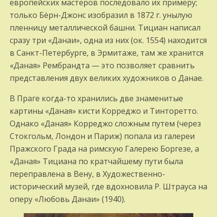
европейских мастеров последовало их примеру;
только Бёрн-Джонс изобразил в 1872 г. унылую
пленницу металлической башни. Тициан написал
сразу три «Данаи», одна из них (ок. 1554) находится
в Санкт-Петербурге, в Эрмитаже, там же хранится
«Даная» Рембрандта — это позволяет сравнить
представления двух великих художников о Данае.
В Праге когда-то хранились две знаменитые
картины «Даная» кисти Корреджо и Тинторетто.
Однако «Даная» Корреджо сложным путем (через
Стокгольм, Лондон и Париж) попала из галереи
Пражского Града на римскую Галерею Боргезе, а
«Даная» Тициана по кратчайшему пути была
переправлена в Вену, в Художественно-
исторический музей, где вдохновила Р. Штрауса на
оперу «Любовь Данаи» (1940).