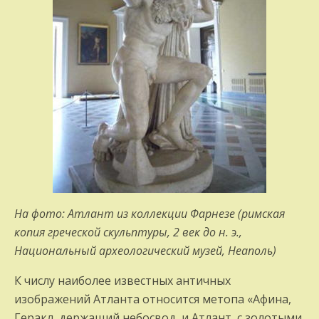
На фото: Атлант из коллекции Фарнезе (римская
копия греческой скульптуры, 2 век до н. э.,
Национальный археологический музей, Неаполь)
К числу наиболее известных античных
изображений Атланта относится метопа «Афина,
Геракл, держащий небосвод, и Атлант с золотыми