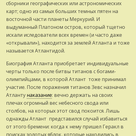
сборники географических или астрономических
карт; одно из самых больших темных пятен на
восточной части планеты Меркурий. И
выдуманный Платоном остров, который тщетно
искали иследователи всех времен (и часто даже
«открывали»), находится за землей Атланта и тоже
называется Атлантидой.
Биография Атланта приобретает индивидуальные
черты только после битвы титанов с богами-
олимпийцами, в которой Атлант тоже принимал
участие. После поражения титанов Зевс назначил
Атланту
наказание
: вечно держать на своих
плечах огромный вес небесного свода или
столбов, на которых этот свод покоится. Лишь
однажды Атлант представился случай избавиться
от этого бремени: когда к нему пришел Геракл в
поисках золотых яблок, которые находились в