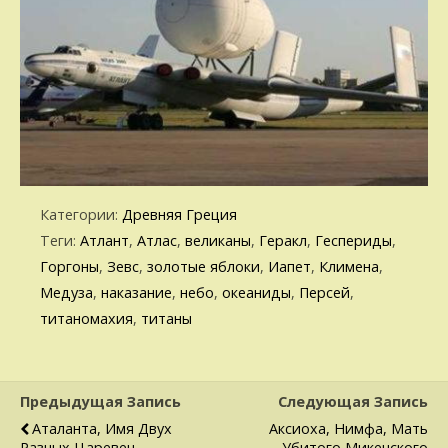
Категории:
Древняя Греция
Теги:
Атлант
,
Атлас
,
великаны
,
Геракл
,
Геспериды
,
Горгоны
,
Зевс
,
золотые яблоки
,
Иапет
,
Климена
,
Медуза
,
наказание
,
небо
,
океаниды
,
Персей
,
титаномахия
,
титаны
Предыдущая Запись
Следующая Запись
Аталанта, Имя Двух
Аксиоха, Нимфа, Мать
Разных Царевен,
Убитого Микенского