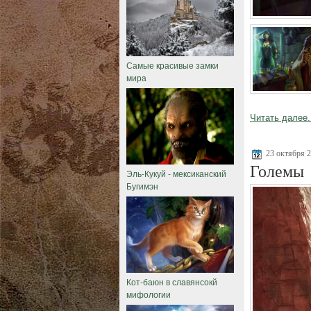
Самые красивые замки
мира
Читать далее.
23 октября 
Големы
Эль-Кукуй - мексиканский
Бугимэн
Кот-баюн в славянсокй
мифологии