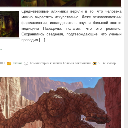
Средневековые алхимики верили в то, что человека
можно вырастить искусственно. Даже основоположник
фармакологии, исследователь наук и большой знаток
медицины Парацельс полагал, что это реально.
Сохранились сведения, подтверждающие, что ученый
проводил […]
..
2017
Разное
Комментарии
к записи Големы
отключены
9 148 смотр.