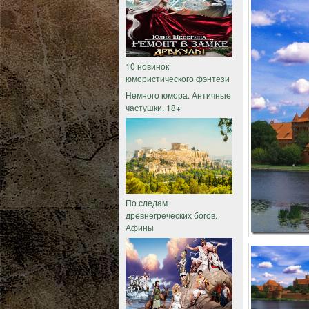
10 новинок
юмористического фэнтези
Немного юмора. Античные
частушки. 18+
По следам
древнегреческих богов.
Афины