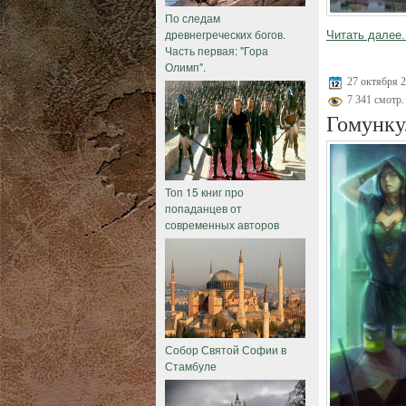
По следам
древнегреческих богов.
Читать далее.
Часть первая: "Гора
Олимп".
27 октября 
7 341 смотр.
Гомунку
Топ 15 книг про
попаданцев от
современных авторов
Собор Святой Софии в
Стамбуле