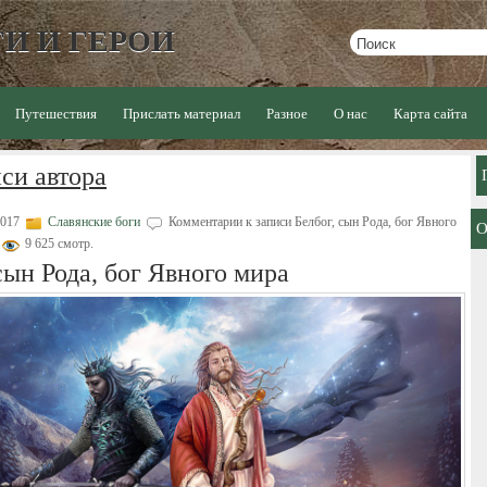
И И ГЕРОИ
Путешествия
Прислать материал
Разное
О нас
Карта сайта
си автора
2017
Славянские боги
Комментарии
к записи Белбог, сын Рода, бог Явного
9 625 смотр.
сын Рода, бог Явного мира