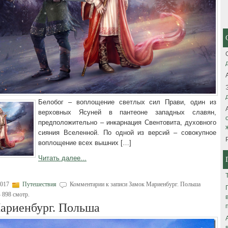
Белобог – воплощение светлых сил Прави, один из
верховных Ясуней в пантеоне западных славян,
предположительно – инкарнация Свентовита, духовного
сияния Вселенной. По одной из версий – совокупное
воплощение всех вышних […]
Читать далее...
2017
Путешествия
Комментарии
к записи Замок Мариенбург. Польша
 898 смотр.
ариенбург. Польша