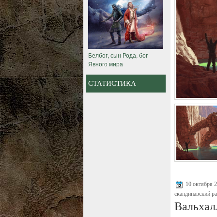
Белбог, сын Рода, бог
Явного мира
СТАТИСТИКА
10 октября 
скандинавский р
Вальхал