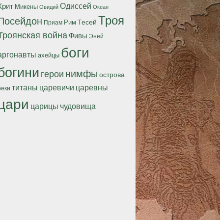
Одиссей
Крит
Микены
Океан
Овидий
Троя
Посейдон
Тесей
Рим
Приам
Троянская война
Фивы
Эней
боги
аргонавты
ахейцы
богини
нимфы
герои
острова
титаны
царевичи
царевны
реки
цари
царицы
чудовища