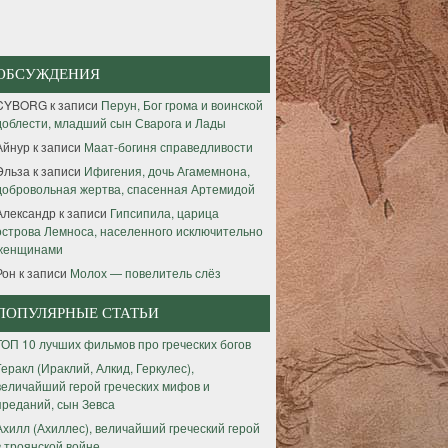
ОБСУЖДЕНИЯ
CYBORG
к записи
Перун, Бог грома и воинской
доблести, младший сын Сварога и Лады
Айнур
к записи
Маат-богиня справедливости
Эльза
к записи
Ифигения, дочь Агамемнона,
добровольная жертва, спасенная Артемидой
Александр
к записи
Гипсипила, царица
острова Лемноса, населенного исключительно
женщинами
Рон
к записи
Молох — повелитель слёз
ПОПУЛЯРНЫЕ СТАТЬИ
ТОП 10 лучших фильмов про греческих богов
Геракл (Ираклий, Алкид, Геркулес),
величайший герой греческих мифов и
преданий, сын Зевса
Ахилл (Ахиллес), величайший греческий герой
в троянской войне