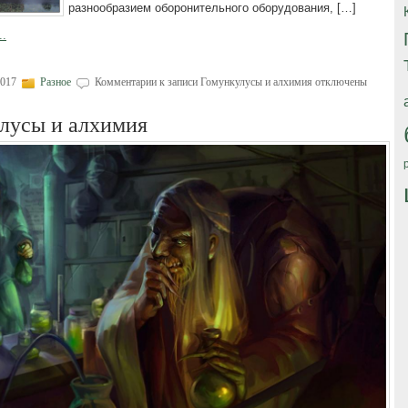
разнообразием оборонительного оборудования, […]
..
2017
Разное
Комментарии
к записи Гомункулусы и алхимия
отключены
лусы и алхимия