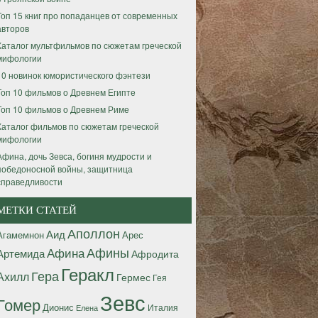
Топ 15 книг про попаданцев от современных
авторов
Каталог мультфильмов по сюжетам греческой
мифологии
10 новинок юмористического фэнтези
Топ 10 фильмов о Древнем Египте
Топ 10 фильмов о Древнем Риме
Каталог фильмов по сюжетам греческой
мифологии
Афина, дочь Зевса, богиня мудрости и
победоносной войны, защитница
справедливости
МЕТКИ СТАТЕЙ
Аполлон
Аид
Агамемнон
Арес
Афины
Афина
Артемида
Афродита
Геракл
Гера
Ахилл
Гермес
Гея
Зевс
Гомер
Дионис
Италия
Елена