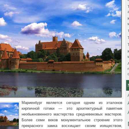
Мариенбург является сегодня одним из эталонов
кирпичной готики — это архитектурный памятник
необыкновенного мастерства средневековых мастеров.
Более семи веков монументальное строение этого
прекрасного замка восхищает своим изяществом,