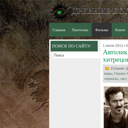
ДРЕВНИЕ БОГ
Главная
Пантеоны
Фильмы
Книги
ПОИСК ПО САЙТУ:
1 июля 2013 • 5
Автолик
хитрецо
Рубрики:
Д
воры
,
Геракл
,
сериалы
,
скот