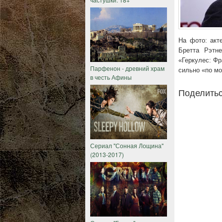
На фото: акт
Бретта Рэтн
«Геркулес: Фр
Парфенон - древний храм
сильно «по м
в честь Афины
Поделитьс
Сериал "Сонная Лощина"
(2013-2017)