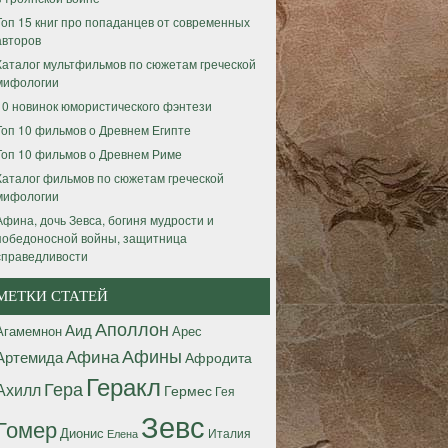
Топ 15 книг про попаданцев от современных
авторов
Каталог мультфильмов по сюжетам греческой
мифологии
10 новинок юмористического фэнтези
Топ 10 фильмов о Древнем Египте
Топ 10 фильмов о Древнем Риме
Каталог фильмов по сюжетам греческой
мифологии
Афина, дочь Зевса, богиня мудрости и
победоносной войны, защитница
справедливости
МЕТКИ СТАТЕЙ
Аполлон
Аид
Агамемнон
Арес
Афины
Афина
Артемида
Афродита
Геракл
Гера
Ахилл
Гермес
Гея
Зевс
Гомер
Дионис
Италия
Елена