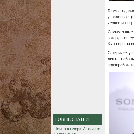
Гермес одари
украденное (
черное и т.п.).
Самым знамен
которую он су
был первым в
Сатирическую
лишь неболь
подзаработать
НОВЫЕ СТАТЬИ
Немного юмора. Античные
частушки. 18+