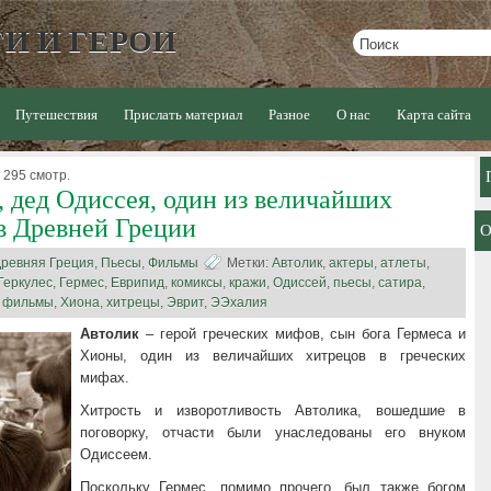
И И ГЕРОИ
Путешествия
Прислать материал
Разное
О нас
Карта сайта
 295 смотр.
, дед Одиссея, один из величайших
в Древней Греции
ревняя Греция
,
Пьесы
,
Фильмы
Метки:
Автолик
,
актеры
,
атлеты
,
Геркулес
,
Гермес
,
Еврипид
,
комиксы
,
кражи
,
Одиссей
,
пьесы
,
сатира
,
,
фильмы
,
Хиона
,
хитрецы
,
Эврит
,
ЭЭхалия
Автолик
– герой греческих мифов, сын бога Гермеса и
Хионы, один из величайших хитрецов в греческих
мифах.
Хитрость и изворотливость Автолика, вошедшие в
поговорку, отчасти были унаследованы его внуком
Одиссеем.
Поскольку Гермес, помимо прочего, был также богом