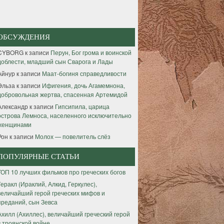
ОБСУЖДЕНИЯ
CYBORG
к записи
Перун, Бог грома и воинской
доблести, младший сын Сварога и Лады
Айнур
к записи
Маат-богиня справедливости
Эльза
к записи
Ифигения, дочь Агамемнона,
добровольная жертва, спасенная Артемидой
Александр
к записи
Гипсипила, царица
острова Лемноса, населенного исключительно
женщинами
Рон
к записи
Молох — повелитель слёз
ПОПУЛЯРНЫЕ СТАТЬИ
ТОП 10 лучших фильмов про греческих богов
Геракл (Ираклий, Алкид, Геркулес),
величайший герой греческих мифов и
преданий, сын Зевса
Ахилл (Ахиллес), величайший греческий герой
в троянской войне