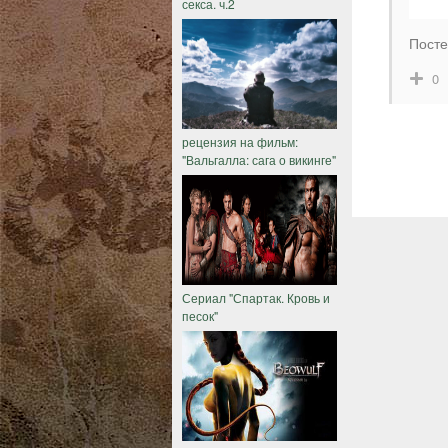
секса. ч.2
Посте
0
рецензия на фильм:
"Вальгалла: сага о викинге"
Сериал "Спартак. Кровь и
песок"