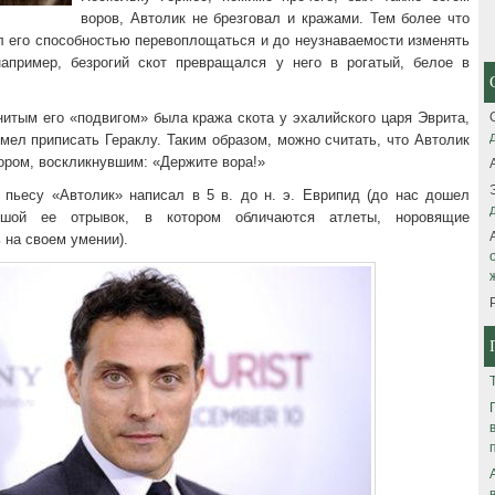
воров, Автолик не брезговал и кражами. Тем более что
л его способностью перевоплощаться и до неузнаваемости изменять
например, безрогий скот превращался у него в рогатый, белое в
итым его «подвигом» была кража скота у эхалийского царя Эврита,
мел приписать Гераклу. Таким образом, можно считать, что Автолик
ором, воскликнувшим: «Держите вора!»
 пьесу «Автолик» написал в 5 в. до н. э. Еврипид (до нас дошел
шой ее отрывок, в котором обличаются атлеты, норовящие
 на своем умении).