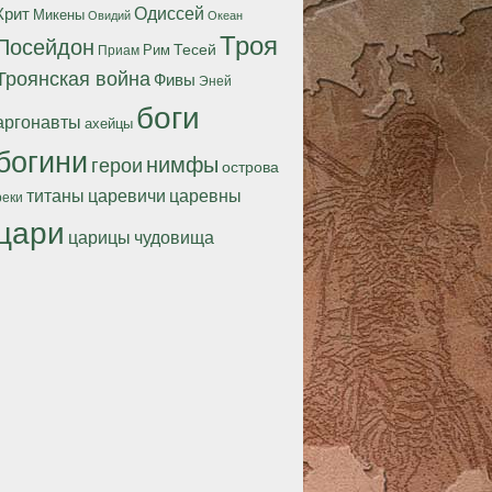
Одиссей
Крит
Микены
Океан
Овидий
Троя
Посейдон
Тесей
Рим
Приам
Троянская война
Фивы
Эней
боги
аргонавты
ахейцы
богини
нимфы
герои
острова
титаны
царевичи
царевны
реки
цари
царицы
чудовища