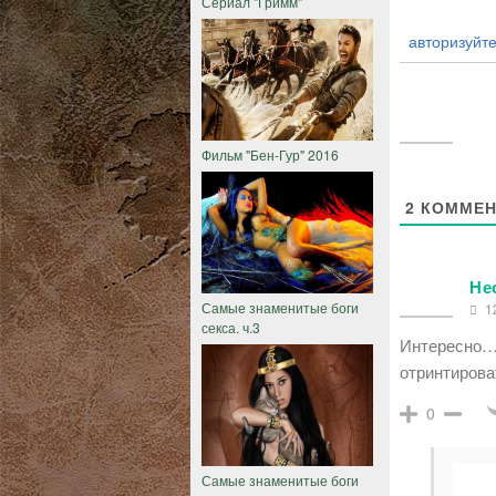
Сериал "Гримм"
авторизуйте
Фильм "Бен-Гур" 2016
2
КОММЕН
Не
Самые знаменитые боги
12
секса. ч.3
Интересно….
отринтирова
0
Самые знаменитые боги