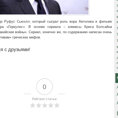
ер Руфус Сьюэлл, который сыграл роль вора Автолика в фильме
ера «Геркулес». В основе сериала – комиксы Криса Болсайна
акийские войны». Сериал, конечно же, по содержанию написан очень
отивам» греческих мифов.
я с друзьями!
0
Рейтинг статьи