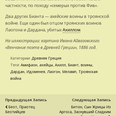
частности, по походу «семерых против Фив».
Два других Бианта — ахейские воины в троянской
войне. Еще один был отцом троянских воинов
Лаогона и Дардана, убитых
Ахиллом
.
На иллюстрации: картина Ивана Айвазовского
«Венчание поэта в Древней Греции», 1886 год.
Категории:
Древняя Греция
Теги:
Амифаон
,
ахейцы
,
Ахилл
,
Биант
,
воины
,
Дардан
,
Идоменея
,
Лаогон
,
Меламп
,
Троянская
война
Предыдущая Запись
Следующая Запись
Беот, Праотец
Битон, Сын Жрицы Из
Беотийцев
Аргоса, Заснувший Сладким