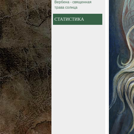
Вербена - священная
трава солнца
СТАТИСТИКА