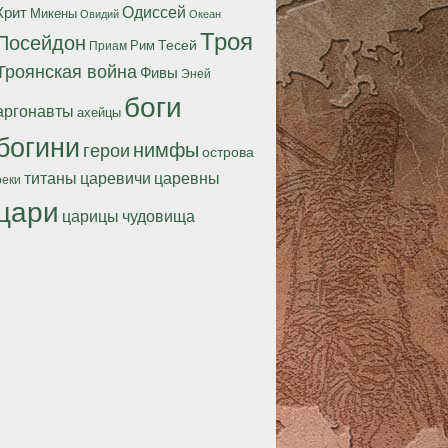
Одиссей
Крит
Микены
Океан
Овидий
Троя
Посейдон
Тесей
Рим
Приам
Троянская война
Фивы
Эней
боги
аргонавты
ахейцы
богини
нимфы
герои
острова
титаны
царевичи
царевны
реки
цари
царицы
чудовища