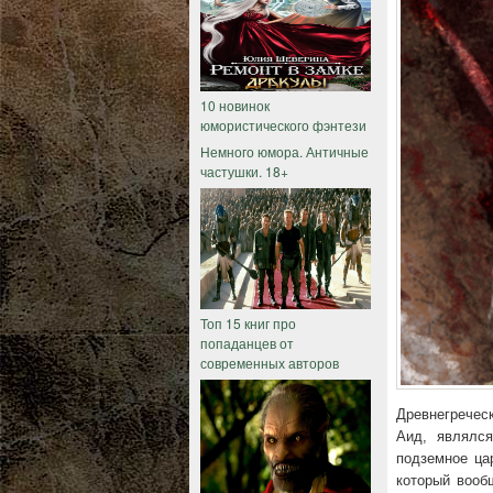
10 новинок
юмористического фэнтези
Немного юмора. Античные
частушки. 18+
Топ 15 книг про
попаданцев от
современных авторов
Древнегречес
Аид, являлс
подземное ца
который вооб