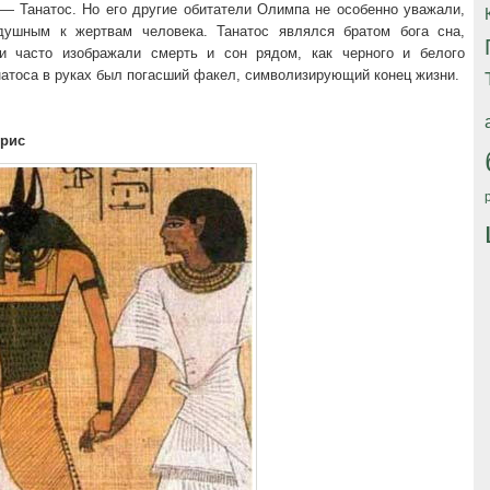
 — Танатос. Но его другие обитатели Олимпа не особенно уважали,
душным к жертвам человека. Танатос являлся братом бога сна,
ки часто изображали смерть и сон рядом, как черного и белого
натоса в руках был погасший факел, символизирующий конец жизни.
ирис