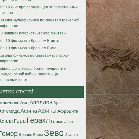
Топ 15 книг про попаданцев от современных
авторов
Каталог мультфильмов по сюжетам греческой
мифологии
10 новинок юмористического фэнтези
Топ 10 фильмов о Древнем Египте
Топ 10 фильмов о Древнем Риме
Каталог фильмов по сюжетам греческой
мифологии
Афина, дочь Зевса, богиня мудрости и
победоносной войны, защитница
справедливости
МЕТКИ СТАТЕЙ
Аполлон
Аид
Агамемнон
Арес
Афины
Афина
Артемида
Афродита
Геракл
Гера
Ахилл
Гермес
Гея
Зевс
Гомер
Дионис
Италия
Елена