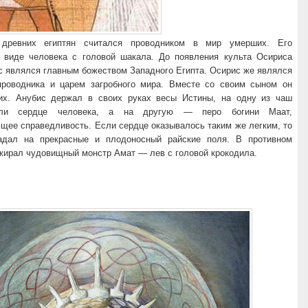
древних египтян считался проводником в мир умерших. Его
 виде человека с головой шакала. До появления культа Осириса
с являлся главным божеством Западного Египта. Осирис же являлся
проводника и царем загробного мира. Вместе со своим сыном он
х. Анубис держал в своих руках весы Истины, на одну из чаш
али сердце человека, а на другую — перо богини Маат,
щее справедливость. Если сердце оказывалось таким же легким, то
адал на прекрасные и плодоносный райские поля. В противном
ожирал чудовищный монстр Амат — лев с головой крокодила.