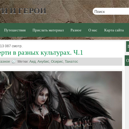
И И ГЕРОИ
Путешествия
Прислать материал
Разное
О нас
Карта сайта
 13 087 смотр.
рти в разных культурах. Ч.1
азное
Метки:
Аид
,
Анубис
,
Осирис
,
Танатос