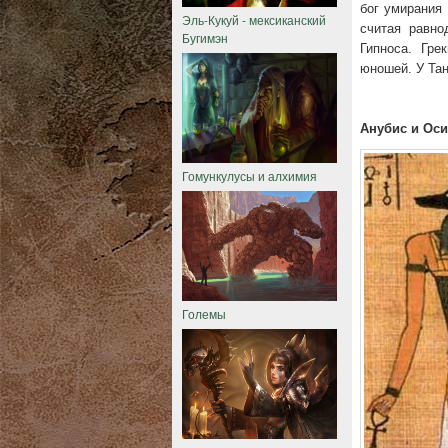
бог умирания
Эль-Кукуй - мексиканский
считая равно
Бугимэн
Гипноса. Гре
юношей. У Та
Анубис и Ос
Гомункулусы и алхимия
Големы