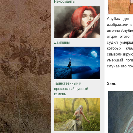
Некроманты
Анубис для 
изображали в
именно Ануби
отцом этого 
Дампиры
судил умерши
которых кл
символизирую
умерший поп
случае его п
Таинственный и
Хель
прекрасный лунный
камень