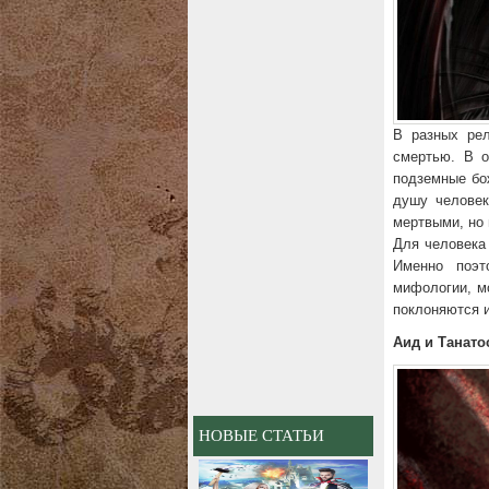
В разных рел
смертью. В 
подземные бож
душу человек
мертвыми, но 
Для человека
Именно поэт
мифологии, м
поклоняются и
Аид и Танато
НОВЫЕ СТАТЬИ