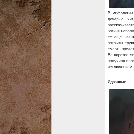
В мифологии 
дочерью хи
рассказываетс
богиня наполо
ее еще назыв
покрыты труп
смерть предст
Ее царство я
получила влас
исключением 
Идзанами