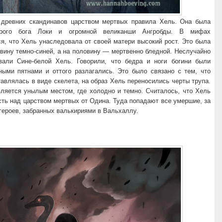
древних скандинавов царством мертвых правила Хель. Она была
трого бога Локи и огромной великанши Ангробды. В мифах
я, что Хель унаследовала от своей матери высокий рост. Это была
вину темно-синей, а на половину — мертвенно бледной. Неслучайно
али Сине-белой Хель. Говорили, что бедра и ноги богини были
ными пятнами и оттого разлагались. Это было связано с тем, что
авлялась в виде скелета, на образ Хель переносились черты трупа.
вляется унылым местом, где холодно и темно. Считалось, что Хель
ть над царством мертвых от Одина. Туда попадают все умершие, за
героев, забранных валькириями в Вальхаллу.