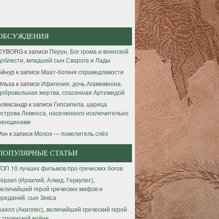
ОБСУЖДЕНИЯ
CYBORG
к записи
Перун, Бог грома и воинской
доблести, младший сын Сварога и Лады
Айнур
к записи
Маат-богиня справедливости
Эльза
к записи
Ифигения, дочь Агамемнона,
добровольная жертва, спасенная Артемидой
Александр
к записи
Гипсипила, царица
острова Лемноса, населенного исключительно
женщинами
Рон
к записи
Молох — повелитель слёз
ПОПУЛЯРНЫЕ СТАТЬИ
ТОП 10 лучших фильмов про греческих богов
Геракл (Ираклий, Алкид, Геркулес),
величайший герой греческих мифов и
преданий, сын Зевса
Ахилл (Ахиллес), величайший греческий герой
в троянской войне