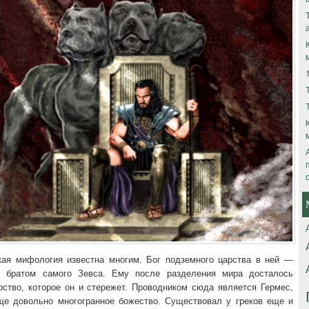
кая мифология известна многим. Бог подземного царства в ней —
я братом самого Зевса. Ему после разделения мира досталось
рство, которое он и стережет. Проводником сюда является Гермес,
ще довольно многогранное божество. Существовал у греков еще и