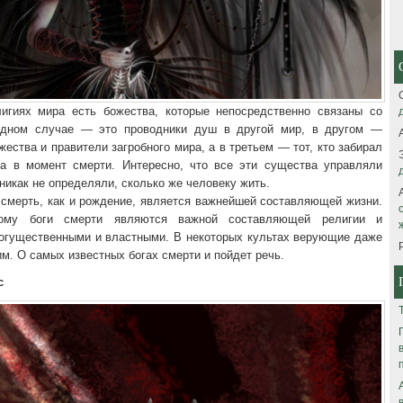
игиях мира есть божества, которые непосредственно связаны со
одном случае — это проводники душ в другой мир, в другом —
ества и правители загробного мира, а в третьем — тот, кто забирал
а в момент смерти. Интересно, что все эти существа управляли
никак не определяли, сколько же человеку жить.
 смерть, как и рождение, является важнейшей составляющей жизни.
ому боги смерти являются важной составляющей религии и
огущественными и властными. В некоторых культах верующие даже
м. О самых известных богах смерти и пойдет речь.
с