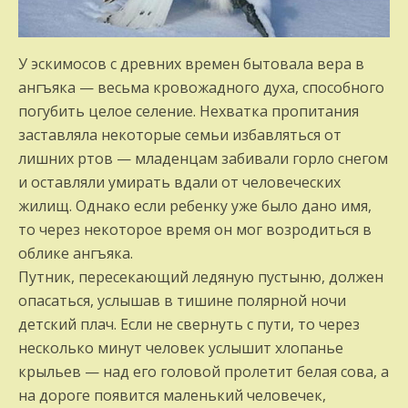
У эскимосов с древних времен бытовала вера в
ангъяка — весьма кровожадного духа, способного
погубить целое селение. Нехватка пропитания
заставляла некоторые семьи избавляться от
лишних ртов — младенцам забивали горло снегом
и оставляли умирать вдали от человеческих
жилищ. Однако если ребенку уже было дано имя,
то через некоторое время он мог возродиться в
облике ангъяка.
Путник, пересекающий ледяную пустыню, должен
опасаться, услышав в тишине полярной ночи
детский плач. Если не свернуть с пути, то через
несколько минут человек услышит хлопанье
крыльев — над его головой пролетит белая сова, а
на дороге появится маленький человечек,