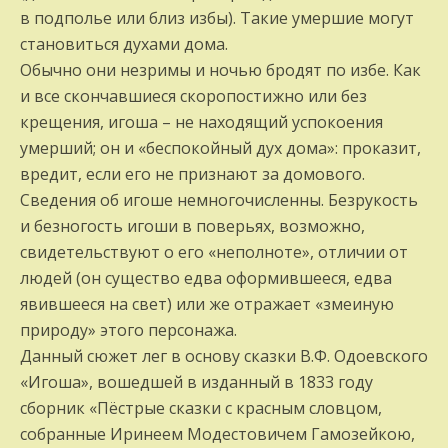
в подполье или близ избы). Такие умершие могут
становиться духами дома.
Обычно они незримы и ночью бродят по избе. Как
и все скончавшиеся скоропостижно или без
крещения, игоша – не находящий успокоения
умерший; он и «беспокойный дух дома»: проказит,
вредит, если его не признают за домового.
Сведения об игоше немногочисленны. Безрукость
и безногость игоши в поверьях, возможно,
свидетельствуют о его «неполноте», отличии от
людей (он существо едва оформившееся, едва
явившееся на свет) или же отражает «змеиную
природу» этого персонажа.
Данный сюжет лег в основу сказки В.Ф. Одоевского
«Игоша», вошедшей в изданный в 1833 году
сборник «Пёстрые сказки с красным словцом,
собранные Иринеем Модестовичем Гамозейкою,