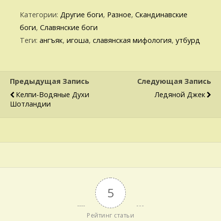
Категории:
Другие боги
,
Разное
,
Скандинавские
боги
,
Славянские боги
Теги:
ангъяк
,
игоша
,
славянская мифология
,
утбурд
Предыдущая Запись
Следующая Запись
Келпи-Водяные Духи
Ледяной Джек
Шотландии
5
Рейтинг статьи