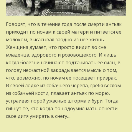
Говорят, что в течение года после смерти ангъяк
приходит по ночам к своей матери и питается ее
молоком, высасывая заодно из нее жизнь.
Женщина думает, что просто видит во сне
младенца, здорового и розовощекого. И лишь
когда болезни начинают подтачивать ее силы, в
голову несчастной закрадывается мысль о том,
что, возможно, по ночам ее посещает призрак.
В своей лодке из собачьего черепа, гребя веслом
из собачьей кости, плавает ангъяк по морю,
устраивая порой ужасные шторма и бури. Тогда
гибнут те, кто когда-то надоумил мать отнести
свое дитя умирать в снегу…