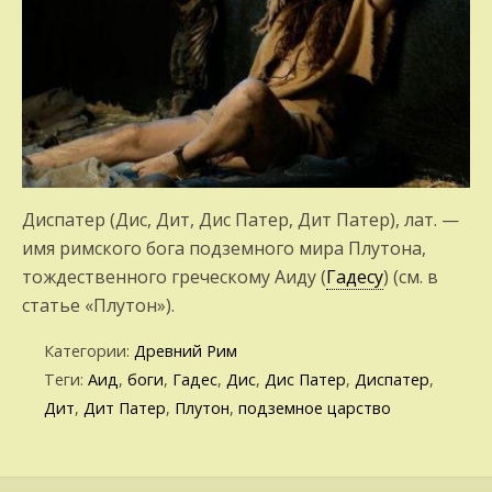
Диспатер (Дис, Дит, Дис Патер, Дит Патер), лат. —
имя римского бога подземного мира Плутона,
тождественного греческому Аиду (
Гадесу
) (см. в
статье «Плутон»).
Категории:
Древний Рим
Теги:
Аид
,
боги
,
Гадес
,
Дис
,
Дис Патер
,
Диспатер
,
Дит
,
Дит Патер
,
Плутон
,
подземное царство