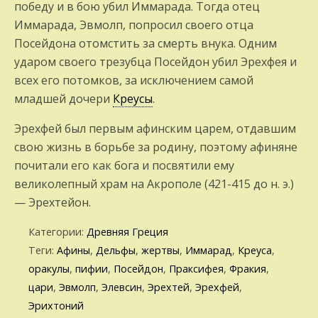
победу и в бою убил Иммарада. Тогда отец
Иммарада, Эвмолп, попросил своего отца
Посейдона отомстить за смерть внука. Одним
ударом своего трезубца Посейдон убил Эрехфея и
всех его потомков, за исключением самой
младшей дочери
Креусы
.
Эрехфей был первым афинским царем, отдавшим
свою жизнь в борьбе за родину, поэтому афиняне
почитали его как бога и посвятили ему
великолепный храм на Акрополе (421-415 до н. э.)
— Эрехтейон.
Категории:
Древняя Греция
Теги:
Афины
,
Дельфы
,
жертвы
,
Иммарад
,
Креуса
,
оракулы
,
пифии
,
Посейдон
,
Праксифея
,
Фракия
,
цари
,
Эвмолп
,
Элевсин
,
Эрехтей
,
Эрехфей
,
Эрихтоний