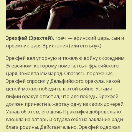
Эрехфей (Эрехтей),
греч. — афинский царь, сын и
преемник царя Эрихтония (или его внук).
Эрехфей вел упорную и тяжелую войну с соседним
Элевсином, которому помогал сын фракийского
царя Эвмолпа Иммарад. Опасаясь поражения,
Эрехфей спросил у Дельфийского оракула, какой
ценой можно победить в этой войне. Устами
пифии оракул ответил, что для победы Эрехфей
должен принести в жертву одну из своих дочерей.
Узнав об этом, его дочь Праксифея добровольно
взошла на алтарь и отдала себя на заклание ради
блага родины. Действительно, Эрехфей одержал