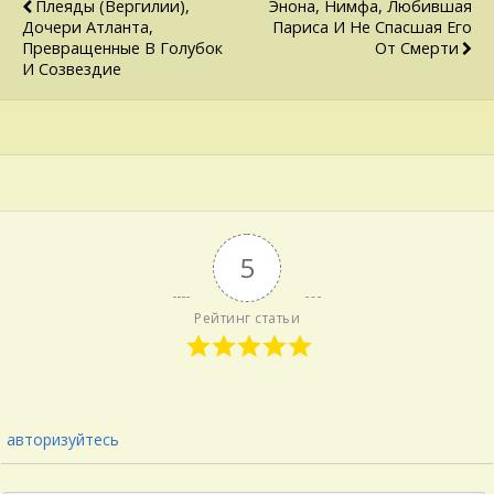
Плеяды (Вергилии),
Энона, Нимфа, Любившая
Дочери Атланта,
Париса И Не Спасшая Его
Превращенные В Голубок
От Смерти
И Созвездие
5
Рейтинг статьи
авторизуйтесь