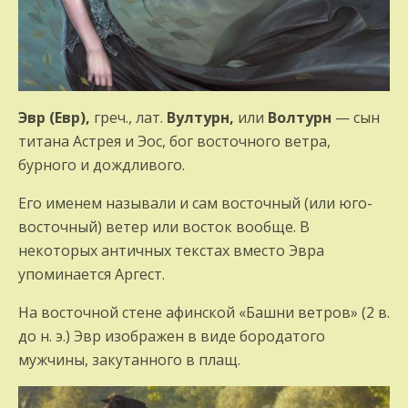
Эвр (Евр),
греч., лат.
Вултурн,
или
Волтурн
— сын
титана Астрея и Эос, бог восточного ветра,
бурного и дождливого.
Его именем называли и сам восточный (или юго-
восточный) ветер или восток вообще. В
некоторых античных текстах вместо Эвра
упоминается Аргест.
На восточной стене афинской «Башни ветров» (2 в.
до н. э.) Эвр изображен в виде бородатого
мужчины, закутанного в плащ.