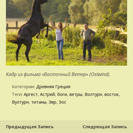
Кадр из фильма «Восточный Ветер» (Ostwind).
Категории:
Древняя Греция
Теги:
Аргест
,
Астрей
,
боги
,
ветры
,
Волтурн
,
восток
,
Вултурн
,
титаны
,
Эвр
,
Эос
Предыдущая Запись
Следующая Запись