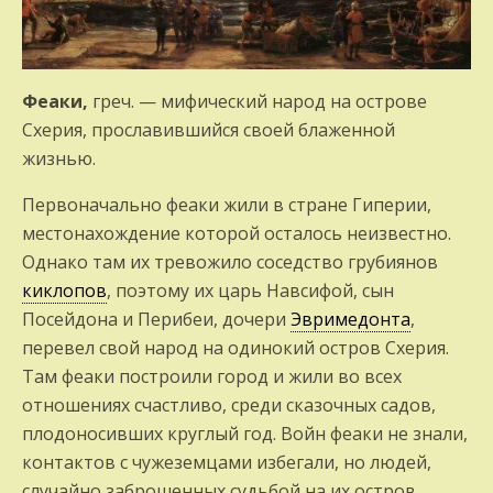
Феаки,
греч. — мифический народ на острове
Схерия, прославившийся своей блаженной
жизнью.
Первоначально феаки жили в стране Гиперии,
местонахождение которой осталось неизвестно.
Однако там их тревожило соседство грубиянов
киклопов
, поэтому их царь Навсифой, сын
Посейдона и Перибеи, дочери
Эвримедонта
,
перевел свой народ на одинокий остров Схерия.
Там феаки построили город и жили во всех
отношениях счастливо, среди сказочных садов,
плодоносивших круглый год. Войн феаки не знали,
контактов с чужеземцами избегали, но людей,
случайно заброшенных судьбой на их остров,