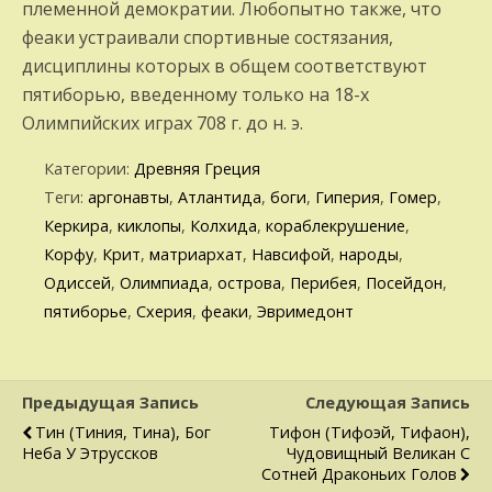
племенной демократии. Любопытно также, что
феаки устраивали спортивные состязания,
дисциплины которых в общем соответствуют
пятиборью, введенному только на 18-х
Олимпийских играх 708 г. до н. э.
Категории:
Древняя Греция
Теги:
аргонавты
,
Атлантида
,
боги
,
Гиперия
,
Гомер
,
Керкира
,
киклопы
,
Колхида
,
кораблекрушение
,
Корфу
,
Крит
,
матриархат
,
Навсифой
,
народы
,
Одиссей
,
Олимпиада
,
острова
,
Перибея
,
Посейдон
,
пятиборье
,
Схерия
,
феаки
,
Эвримедонт
Предыдущая Запись
Следующая Запись
Тин (Тиния, Тина), Бог
Тифон (Тифоэй, Тифаон),
Неба У Этруссков
Чудовищный Великан С
Сотней Драконьих Голов