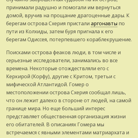
принимали радушно и помогали им вернуться
домой, вручив на прощание драгоценные дары. К
берегам острова Схерия пристали
аргонавты
по
пути из Колхиды, затем буря пригнала к его
берегам Одиссея, потерпевшего кораблекрушение.
Поисками острова феаков люди, в том числе и
серьезные исследователи, занимались во все
времена. Некоторые отождествляли его с
Керкирой (Корфу), другие с Критом, третьи с
мифической Атлантидой. Гомер о
местоположении острова Схерия сообщал лишь,
что он лежит далеко в стороне от людей, на самой
границе мира. Но еще больший интерес
представляет общественная организация жизни
его обитателей. В описаниях Гомера мы
встречаемся с явными элементами матриархата и