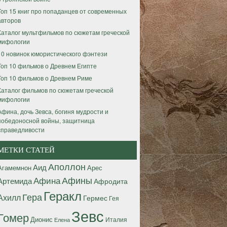
Топ 15 книг про попаданцев от современных
авторов
Каталог мультфильмов по сюжетам греческой
мифологии
10 новинок юмористического фэнтези
Топ 10 фильмов о Древнем Египте
Топ 10 фильмов о Древнем Риме
Каталог фильмов по сюжетам греческой
мифологии
Афина, дочь Зевса, богиня мудрости и
победоносной войны, защитница
справедливости
МЕТКИ СТАТЕЙ
Аполлон
Аид
Агамемнон
Арес
Афины
Афина
Артемида
Афродита
Геракл
Гера
Ахилл
Гермес
Гея
Зевс
Гомер
Дионис
Италия
Елена