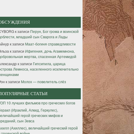
ОБСУЖДЕНИЯ
CYBORG
к записи
Перун, Бог грома и воинской
доблести, младший сын Сварога и Лады
Айнур
к записи
Маат-богиня справедливости
Эльза
к записи
Ифигения, дочь Агамемнона,
добровольная жертва, спасенная Артемидой
Александр
к записи
Гипсипила, царица
острова Лемноса, населенного исключительно
женщинами
Рон
к записи
Молох — повелитель слёз
ПОПУЛЯРНЫЕ СТАТЬИ
ТОП 10 лучших фильмов про греческих богов
Геракл (Ираклий, Алкид, Геркулес),
величайший герой греческих мифов и
преданий, сын Зевса
Ахилл (Ахиллес), величайший греческий герой
в троянской войне