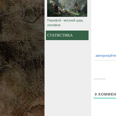
Пирифой - могучий царь
лапифов
СТАТИСТИКА
авторизуйте
0
КОММЕН