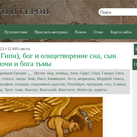
И И ГЕРОИ
Путешествия
Прислать материал
Разное
О нас
Карта сайта
13 • 11 480 смотр.
Гипн), бог и олицетворение сна, сын
ночи и бога тьмы
ревняя Греция
Метки:
Аид
,
ахейцы
,
боги
,
Гадес
,
Гера
,
Геракл
,
Гипн
,
с
,
голоса
,
звери
,
Зевс
,
Икел
,
Киммерия
,
Лета
,
медицина
,
Морфей
,
Никта
,
асифея
,
пещеры
,
подземное царство
,
Посейдон
,
призраки
,
сны
,
Сомнус
,
ар
,
Троя
,
тьма
,
Фантаз
,
Фантазий
,
Фантасос
,
Фобетор
,
хариты