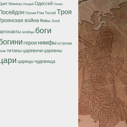
Одиссей
Крит
Микены
Океан
Овидий
Троя
Посейдон
Тесей
Рим
Приам
Троянская война
Фивы
Эней
боги
аргонавты
ахейцы
богини
нимфы
герои
острова
титаны
царевичи
царевны
реки
цари
царицы
чудовища