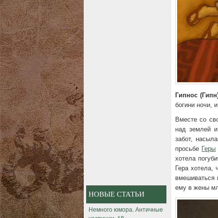
Гипнос (Гипн)
богини ночи, 
Вместе со св
над землей и
забот, насыл
просьбе
Геры
хотела погуб
Гера хотела, 
вмешиваться в
ему в жены м
НОВЫЕ СТАТЬИ
Немного юмора. Античные
частушки. 18+