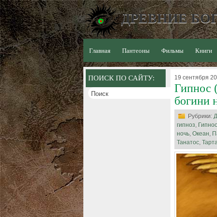
ДРЕВНИЕ БОГ
Главная
Пантеоны
Фильмы
Книги
ПОИСК ПО САЙТУ:
19 сентября 20
Гипнос (
богини 
Рубрики:
Д
гипноз
,
Гипно
ночь
,
Океан
,
П
Танатос
,
Тарт