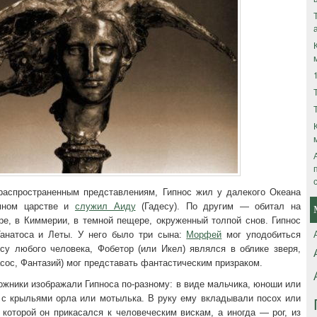
распространенным представлениям, Гипнос жил у далекого Океана
мном царстве и
служил Аиду
(Гадесу). По другим — обитал на
ре, в Киммерии, в темной пещере, окруженный толпой снов. Гипнос
анатоса и Леты. У него было три сына:
Морфей
мог уподобиться
осу любого человека, Фобетор (или Икел) являлся в облике зверя,
сос, Фантазий) мог представать фантастическим призраком.
жники изображали Гипноса по-разному: в виде мальчика, юноши или
о с крыльями орла или мотылька. В руку ему вкладывали посох или
 которой он прикасался к человеческим вискам, а иногда — рог, из