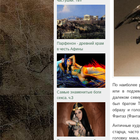
Парфенон - древний храм
в честь Афины
По наиболее 
или в подзе
Самые знаменитые боги
секса. ч.3
далеком севе
был братом Т
образу и гол
Фантаз (Фанта
Античные худо
старца, част
головку мака,