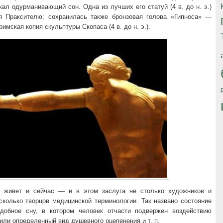
кал одурманивающий сон. Одна из лучших его статуй (4 в. до н. э.)
я Праксителю; сохранилась также бронзовая голова «Гипноса» —
римская копия скульптуры Скопаса (4 в. до н. э.).
 живет и сейчас — и в этом заслуга не столько художников и
сколько творцов медицинской терминологии. Так названо состояние
подобное сну, в котором человек отчасти подвержен воздействию
 или определенный вид душевного оцепенения и т. п.