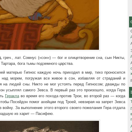
,
греч., лат. Сомнус («сон») — бог и олицетворение сна, сын Никты,
и Тартара, бога тьмы подземного царства.
оей матерью Гипнос каждую ночь приходил в мир, тихо проносился
 над морем, погружая все живое в сон, избавляя от страданий и
ая на людей сны. Никто не мог устоять перед Гипносом; дважды по
он усыплял самого Зевса. В первый раз это произошло, когда Гера
ить
Геракла
во время его похода против Трои, во второй раз — когда
чтобы Посейдон помог ахейцам под Троей, невзирая на запрет Зевса
 войну. За выполнение этого второго своего пожелания Гера отдала
ладшую из харит — Пасифею.