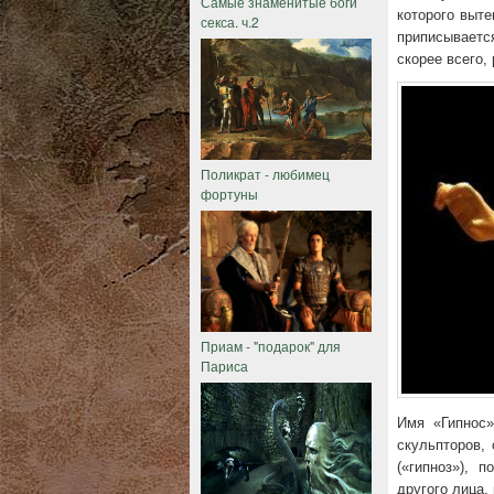
Самые знаменитые боги
которого выте
секса. ч.2
приписываетс
скорее всего, 
Поликрат - любимец
фортуны
Приам - "подарок" для
Париса
Имя «Гипнос»
скульпторов, 
(«гипноз»), 
другого лица,