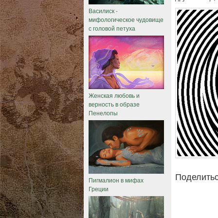
Василиск -
мифологическое чудовище
с головой петуха
Женская любовь и
верность в образе
Пенелопы
Поделитьс
Пигмалион в мифах
Греции