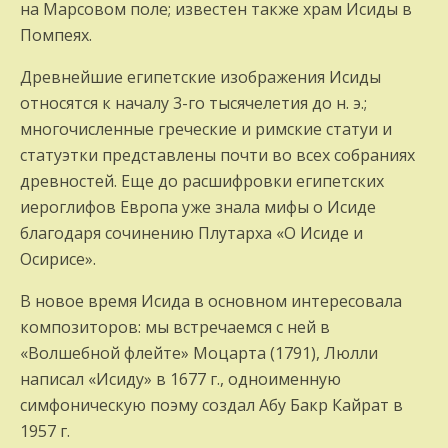
на Марсовом поле; известен также храм Исиды в
Помпеях.
Древнейшие египетские изображения Исиды
относятся к началу 3-го тысячелетия до н. э.;
многочисленные греческие и римские статуи и
статуэтки представлены почти во всех собраниях
древностей. Еще до расшифровки египетских
иероглифов Европа уже знала мифы о Исиде
благодаря сочинению Плутарха «О Исиде и
Осирисе».
В новое время Исида в основном интересовала
композиторов: мы встречаемся с ней в
«Волшебной флейте» Моцарта (1791), Люлли
написал «Исиду» в 1677 г., одноименную
симфоническую поэму создал Абу Бакр Кайрат в
1957 г.