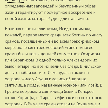
определенных заповедей и безупречный образ
жизни гарантируют посмертное воскресение к
новой жизни, которая будет длиться вечно.
Начиная с эпохи эллинизма, Исида занимала,
пожалуй, первое место среди всех богинь по числу
храмов, посвященных ей во всем греко-римском
мире, включая птолемеевский Египет; многие
храмы были посвящены ей совместно с Осирисом
или Сераписом. В одной только Александрии их
было четыре, но все исчезли без следа. В нильской
дельте поблизости от Семенуда, а также на
острове Филе у Асуана имелись обширные
святилища Исиды, названные Исейон (или Исей). В
Греции ее храмы и святилища были в Кенхрее
около Коринфа, в Пирее, в Афинах и на некоторых
островах. В Риме ее храмы стояли на Эсквилине и