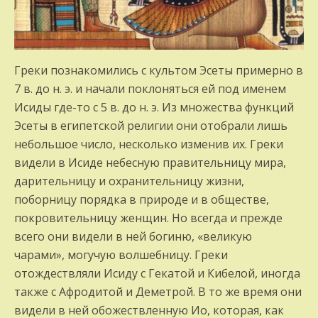
Греки познакомились с культом Эсеты примерно в
7 в. до н. э. и начали поклоняться ей под именем
Исиды где-то с 5 в. до н. э. Из множества функций
Эсеты в египетской религии они отобрали лишь
небольшое число, несколько изменив их. Греки
видели в Исиде небесную правительницу мира,
дарительницу и охранительницу жизни,
поборницу порядка в природе и в обществе,
покровительницу женщин. Но всегда и прежде
всего они видели в ней богиню, «великую
чарами», могучую волшебницу. Греки
отождествляли Исиду с Гекатой и Кибелой, иногда
также с Афродитой и Деметрой. В то же время они
видели в ней обожествленную Ио, которая, как