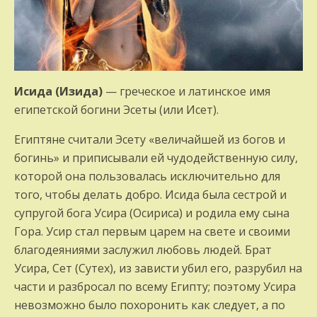
Исида (Изида)
— греческое и латинское имя
египетской богини Эсеты (или Исет).
Египтяне считали Эсету «величайшей из богов и
богинь» и приписывали ей чудодейственную силу,
которой она пользовалась исключительно для
того, чтобы делать добро. Исида была сестрой и
супругой бога Усира (Осириса) и родила ему сына
Гора. Усир стал первым царем на свете и своими
благодеяниями заслужил любовь людей. Брат
Усира, Сет (Сутех), из зависти убил его, разрубил на
части и разбросал по всему Египту; поэтому Усира
невозможно было похоронить как следует, а по