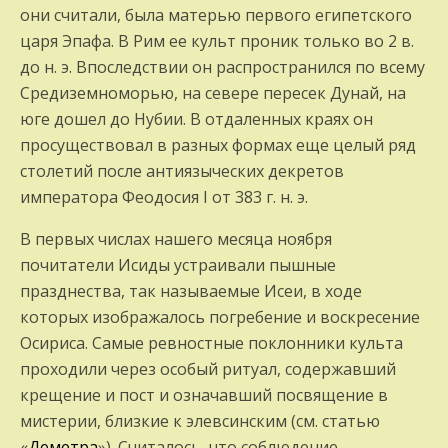
они считали, была матерью первого египетского
царя Эпафа. В Рим ее культ проник только во 2 в.
до н. э. Впоследствии он распространился по всему
Средиземноморью, на севере пересек Дунай, на
юге дошел до Нубии. В отдаленных краях он
просуществовал в разных формах еще целый ряд
столетий после антиязыческих декретов
императора Феодосия I от 383 г. н. э.
В первых числах нашего месяца ноября
почитатели Исиды устраивали пышные
празднества, так называемые Исеи, в ходе
которых изображалось погребение и воскресение
Осириса. Самые ревностные поклонники культа
проходили через особый ритуал, содержавший
крещение и пост и означавший посвящение в
мистерии, близкие к элевсинским (см. статью
«
Деметра
»). Считалось, что соблюдение