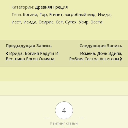
Категории:
Древняя Греция
Теги:
богини
,
Гор
,
Египет
,
загробный мир
,
Изида
,
Исет
,
Исида
,
Осирис
,
Сет
,
Сутех
,
Усир
,
Эсета
Предыдущая Запись
Следующая Запись
Ирида, Богиня Радуги И
Исмена, Дочь Эдипа,
Вестница Богов Олимпа
Робкая Сестра Антигоны
4
Рейтинг статьи