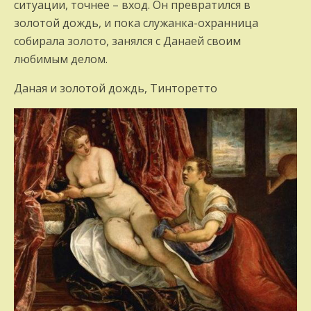
ситуации, точнее – вход. Он превратился в
золотой дождь, и пока служанка-охранница
собирала золото, занялся с Данаей своим
любимым делом.
Даная и золотой дождь, Тинторетто