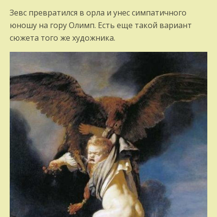
Зевс превратился в орла и унес симпатичного
юношу на гору Олимп. Есть еще такой вариант
сюжета того же художника.