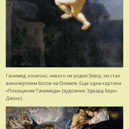
Ганимед, конечно, никого не родил Зевсу, но стал
виночерпием богов на Олимпе. Еще одна картина
«Похищение Ганимеда» (художник Эдвард Бёрн-
Джонс).