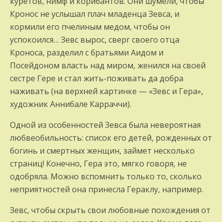
куретов, нимф и корибантов. Они шумели, чтобы
Кронос не услышал плач младенца Зевса, и
кормили его пчелиным медом, чтобы он
успокоился… Зевс вырос, сверг своего отца
Кроноса, разделил с братьями Аидом и
Посейдоном власть над миром, женился на своей
сестре Гере и стал жить-поживать да добра
наживать (на верхней картинке — «Зевс и Гера»,
художник Аннибале Карраччи).
Одной из особенностей Зевса была невероятная
любвеобильность: список его детей, рожденных от
богинь и смертных женщин, займет несколько
страниц! Конечно, Гера это, мягко говоря, не
одобряла. Можно вспомнить только то, сколько
неприятностей она принесла Гераклу, например.
Зевс, чтобы скрыть свои любовные похождения от