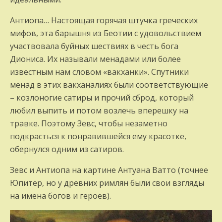
Антиопа… Настоящая горячая штучка греческих
мифов, эта барышня из Беотии с удовольствием
участвовала буйных шествиях в честь бога
Диониса. Их называли менадами или более
известным нам словом «вакханки». Спутники
менад в этих вакханалиях были соответствующие
– козлоногие сатиры и прочий сброд, который
любил выпить и потом возлечь вперешку на
травке. Поэтому Зевс, чтобы незаметно
подкрасться к понравившейся ему красотке,
обернулся одним из сатиров.
Зевс и Антиопа на картине Антуана Ватто (точнее
Юпитер, но у древних римлян были свои взгляды
на имена богов и героев).