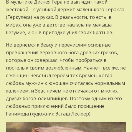
В мультике Диснея Гера не выглядит такой
жестокой – с улыбкой держит маленького Геракла
(Геркулеса) на руках. В реальности, то есть, в
мифах, она уже в детстве наслала на малыша
безумие, и он в припадке убил своих братьев.
Но вернёмся к Зевсу и перечислим основные
превращения верховного бога древних греков,
которые он совершал, чтобы пробраться в
постель к своим возлюбленным. Начнет, все же, не
с женщин. Зевс был героем тех времен, когда
любовь мужчин к юношам считалась нормальным
явлением, и Зевс ничем не отличался от многих
других богов-олимпийцев. Поэтому одним из его
любовных приключений было похищение
Ганимеда (художник Эсташ Лёсюёр).