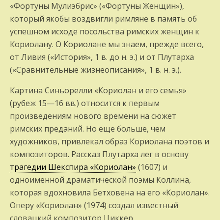
«Фортуны Мулиэбрис» («Фортуны Женщин»),
который якобы воздвигли римляне в память об
успешном исходе посольства римских женщин к
Кориолану. О Кориолане мы знаем, прежде всего,
от Ливия («История», 1 в. до н. э.) и от Плутарха
(«Сравнительные жизнеописания», 1 в. н. э.).
Картина Синьорелли «Кориолан и его семья»
(рубеж 15—16 вв.) относится к первым
произведениям нового времени на сюжет
римских преданий. Но еще больше, чем
художников, привлекал образ Кориолана поэтов и
композиторов. Рассказ Плутарха лег в основу
трагедии Шекспира «Кориолан»
(1607) и
одноименной драматической поэмы Коллина,
которая вдохновила Бетховена на его «Кориолан».
Оперу «Кориолан» (1974) создал известный
словацкий композитор Циккер.