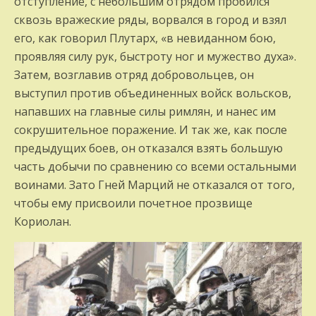
отступление, с небольшим отрядом пробился
сквозь вражеские ряды, ворвался в город и взял
его, как говорил Плутарх, «в невиданном бою,
проявляя силу рук, быстроту ног и мужество духа».
Затем, возглавив отряд добровольцев, он
выступил против объединенных войск вольсков,
напавших на главные силы римлян, и нанес им
сокрушительное поражение. И так же, как после
предыдущих боев, он отказался взять большую
часть добычи по сравнению со всеми остальными
воинами. Зато Гней Марций не отказался от того,
чтобы ему присвоили почетное прозвище
Кориолан.