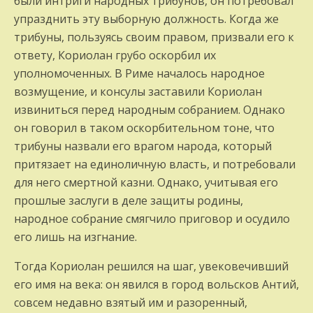
были интриги народных трибунов, он потребовал
упразднить эту выборную должность. Когда же
трибуны, пользуясь своим правом, призвали его к
ответу, Кориолан грубо оскорбил их
уполномоченных. В Риме началось народное
возмущение, и консулы заставили Кориолан
извиниться перед народным собранием. Однако
он говорил в таком оскорбительном тоне, что
трибуны назвали его врагом народа, который
притязает на единоличную власть, и потребовали
для него смертной казни. Однако, учитывая его
прошлые заслуги в деле защиты родины,
народное собрание смягчило приговор и осудило
его лишь на изгнание.
Тогда Кориолан решился на шаг, увековечивший
его имя на века: он явился в город вольсков Антий,
совсем недавно взятый им и разоренный,