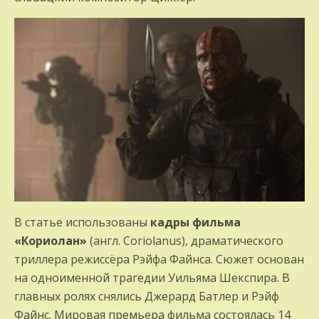
В статье использованы
кадры фильма
«Кориолан»
(англ. Coriolanus), драматического
триллера режиссёра Рэйфа Файнса. Сюжет основан
на одноименной трагедии Уильяма Шекспира. В
главных ролях снялись Джерард Батлер и Рэйф
Файнс. Мировая премьера фильма состоялась 14