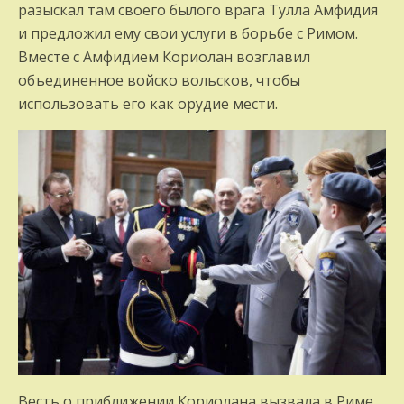
разыскал там своего былого врага Тулла Амфидия
и предложил ему свои услуги в борьбе с Римом.
Вместе с Амфидием Кориолан возглавил
объединенное войско вольсков, чтобы
использовать его как орудие мести.
Весть о приближении Кориолана вызвала в Риме