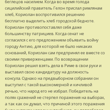
беглецов насилием. Когда во время голода
сицилийский правитель Гелон прислал римлянам
хлеб, Кориолан воспротивился решению
бесплатно выделить хлеб городской бедноте.
Кориолан противопоставлял себя даже
большинству патрициев. Когда сенат не
согласился с его предложением объявить войну
городу Антию, для которой не было никаких
оснований, Кориолан сам предпринял ее вместе со
своими приверженцами. По возвращении
Кориолан решил взять дела в Риме в свои руки и
выставил свою кандидатуру на должность
консула. Однако на предвыборном собрании он
выступил с такой высокомерной и кичливой
речью, что народ его не избрал. Победитель на
полях сражений не стерпел поражения на выборах,
а так как он думал, что причиной этого поражения