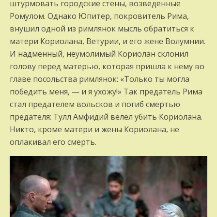
штурмовать городские стены, возведенные
Ромулом. Однако Юпитер, покровитель Рима,
внушил одной из римлянок мысль обратиться к
матери Кориолана, Ветурии, и его жене Волумнии.
И надменный, неумолимый Кориолан склонил
голову перед матерью, которая пришла к нему во
главе посольства римлянок: «Только ты могла
победить меня, — и я ухожу!» Так предатель Рима
стал предателем вольсков и погиб смертью
предателя: Тулл Амфидий велел убить Кориолана.
Никто, кроме матери и жены Кориолана, не
оплакивал его смерть.