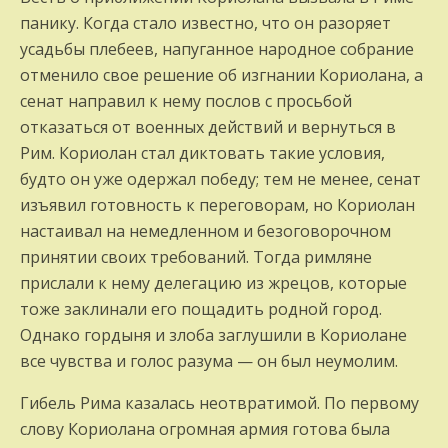
панику. Когда стало известно, что он разоряет
усадьбы плебеев, напуганное народное собрание
отменило свое решение об изгнании Кориолана, а
сенат направил к нему послов с просьбой
отказаться от военных действий и вернуться в
Рим. Кориолан стал диктовать такие условия,
будто он уже одержал победу; тем не менее, сенат
изъявил готовность к переговорам, но Кориолан
настаивал на немедленном и безоговорочном
принятии своих требований. Тогда римляне
прислали к нему делегацию из жрецов, которые
тоже заклинали его пощадить родной город.
Однако гордыня и злоба заглушили в Кориолане
все чувства и голос разума — он был неумолим.
Гибель Рима казалась неотвратимой. По первому
слову Кориолана огромная армия готова была