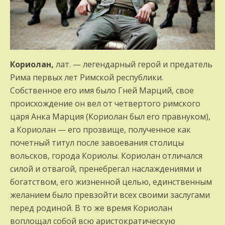
Кориолан,
лат. — легендарный герой и предатель
Рима первых лет Римской республики.
Собственное его имя было Гней Марций, свое
происхождение он вел от четвертого римского
царя Анка Марция (Кориолан был его правнуком),
а Кориолан — его прозвище, полученное как
почетный титул после завоевания столицы
вольсков, города Кориолы. Кориолан отличался
силой и отвагой, пренебрегал наслаждениями и
богатством, его жизненной целью, единственным
желанием было превзойти всех своими заслугами
перед родиной. В то же время Кориолан
воплощал собой всю аристократическую