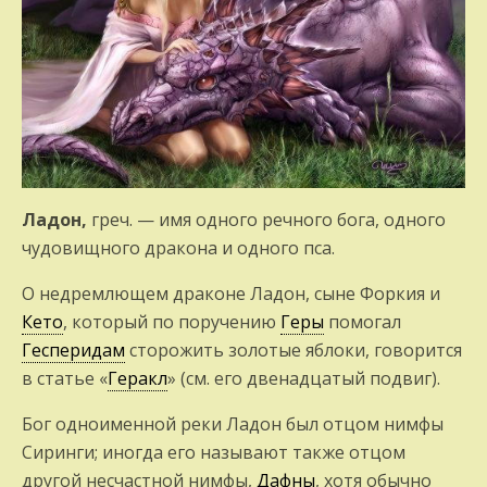
Ладон,
греч. — имя одного речного бога, одного
чудовищного дракона и одного пса.
О недремлющем драконе Ладон, сыне Форкия и
Кето
, который по поручению
Геры
помогал
Гесперидам
сторожить золотые яблоки, говорится
в статье «
Геракл
» (см. его двенадцатый подвиг).
Бог одноименной реки Ладон был отцом нимфы
Сиринги; иногда его называют также отцом
другой несчастной нимфы,
Дафны
, хотя обычно