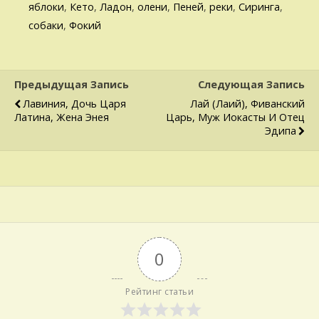
яблоки
,
Кето
,
Ладон
,
олени
,
Пеней
,
реки
,
Сиринга
,
собаки
,
Фокий
Предыдущая Запись
Следующая Запись
Лавиния, Дочь Царя
Лай (Лаий), Фиванский
Латина, Жена Энея
Царь, Муж Иокасты И Отец
Эдипа
0
Рейтинг статьи