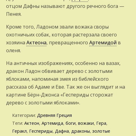
отцом Дафны называют другого речного бога —
Пенея.
Кроме того, Ладоном звали вожака своры
охотничьих собак, которая растерзала своего
хозяина
Актеона
, превращенного
Артемидой
в
оленя.
На античных изображениях, особенно на вазах,
дракон Ладон обвивает дерево с золотыми
яблоками, напоминая змея из библейского
рассказа об Адаме и Еве. Так же он выглядит и на
картине Бёрн-Джонса «Геспериды сторожат
дерево с золотыми яблоками».
Категории:
Древняя Греция
Теги:
Актеон
,
Артемида
,
боги
,
вожаки
,
Гера
,
Геракл
,
Геспериды
,
Дафна
,
драконы
,
золотые