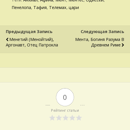
Пенелопа
,
Тафия
,
Телемах
,
цари
Предыдущая Запись
Следующая Запись
Менетий (Менойтий),
Мента, Богиня Разума В
Аргонавт, Отец Патрокла
Древнем Риме
0
Рейтинг статьи