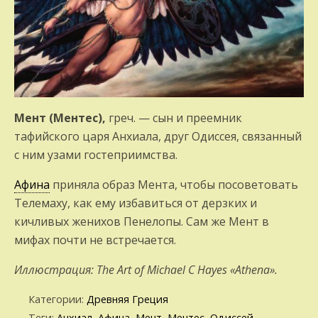
Мент (Ментес),
греч. — сын и преемник
тафийского царя Анхиала, друг Одиссея, связанный
с ним узами гостеприимства.
Афина
приняла образ Мента, чтобы посоветовать
Телемаху, как ему избавиться от дерзких и
кичливых женихов Пенелопы. Сам же Мент в
мифах почти не встречается.
Иллюстрация: The Art of Michael C Hayes «Athena».
Категории:
Древняя Греция
Теги:
Анхиал
,
Афина
,
Мент
,
Ментес
,
Одиссей
,