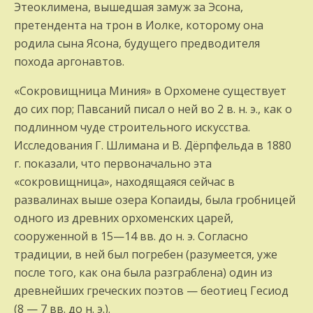
Этеоклимена, вышедшая замуж за Эсона,
претендента на трон в Иолке, которому она
родила сына Ясона, будущего предводителя
похода аргонавтов.
«Сокровищница Миния» в Орхомене существует
до сих пор; Павсаний писал о ней во 2 в. н. э., как о
подлинном чуде строительного искусства.
Исследования Г. Шлимана и В. Дёрпфельда в 1880
г. показали, что первоначально эта
«сокровищница», находящаяся сейчас в
развалинах выше озера Копаиды, была гробницей
одного из древних орхоменских царей,
сооруженной в 15—14 вв. до н. э. Согласно
традиции, в ней был погребен (разумеется, уже
после того, как она была разграблена) один из
древнейших греческих поэтов — беотиец Гесиод
(8 — 7 вв. до н. э.).