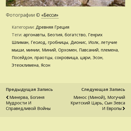
Фотографии ©
«Бесси»
Категории:
Древняя Греция
Теги:
аргонавты
,
Беотия
,
богатство
,
Генрих
Шлиман
,
Гесиод
,
гробницы
,
Дионис
,
Иолк
,
летучие
мыши
,
минии
,
Миний
,
Орхомен
,
Павсаний
,
племена
,
Посейдон
,
праотцы
,
сокровища
,
цари
,
Эсон
,
Этеоклимена
,
Ясон
Предыдущая Запись
Следующая Запись
Минерва, Богиня
Минос (Миной), Могучий
Мудрости И
Критский Царь, Сын Зевса
Справедливой Войны
И Европы