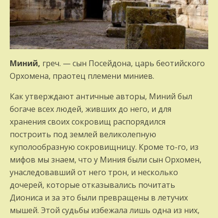
Миний,
греч. — сын Посейдона, царь беотийского
Орхомена, праотец племени миниев.
Как утверждают античные авторы, Миний был
богаче всех людей, живших до него, и для
хранения своих сокровищ распорядился
построить под землей великолепную
куполообразную сокровищницу. Кроме то-го, из
мифов мы знаем, что у Миния были сын Орхомен,
унаследовавший от него трон, и несколько
дочерей, которые отказывались почитать
Диониса и за это были превращены в летучих
мышей. Этой судьбы избежала лишь одна из них,