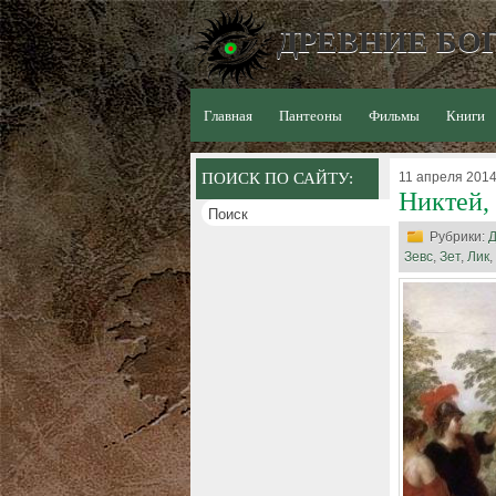
ДРЕВНИЕ БОГ
Главная
Пантеоны
Фильмы
Книги
ПОИСК ПО САЙТУ:
11 апреля 2014 
Никтей,
Рубрики:
Д
Зевс
,
Зет
,
Лик
,