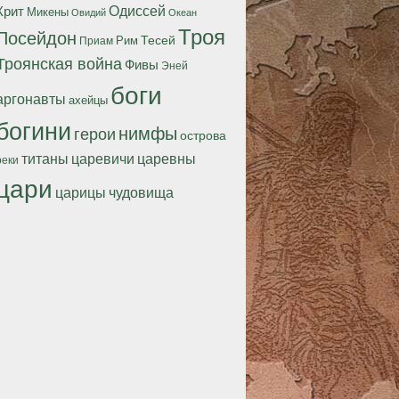
Одиссей
Крит
Микены
Океан
Овидий
Троя
Посейдон
Тесей
Рим
Приам
Троянская война
Фивы
Эней
боги
аргонавты
ахейцы
богини
нимфы
герои
острова
титаны
царевичи
царевны
реки
цари
царицы
чудовища