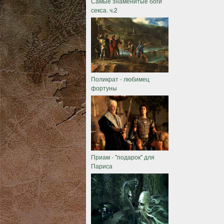
Самые знаменитые боги
секса. ч.2
Поликрат - любимец
фортуны
Приам - "подарок" для
Париса