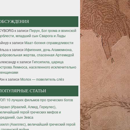
ОБСУЖДЕНИЯ
CYBORG
к записи
Перун, Бог грома и воинской
доблести, младший сын Сварога и Лады
Айнур
к записи
Маат-богиня справедливости
Эльза
к записи
Ифигения, дочь Агамемнона,
добровольная жертва, спасенная Артемидой
Александр
к записи
Гипсипила, царица
острова Лемноса, населенного исключительно
женщинами
Рон
к записи
Молох — повелитель слёз
ПОПУЛЯРНЫЕ СТАТЬИ
ТОП 10 лучших фильмов про греческих богов
Геракл (Ираклий, Алкид, Геркулес),
величайший герой греческих мифов и
преданий, сын Зевса
Ахилл (Ахиллес), величайший греческий герой
в троянской войне