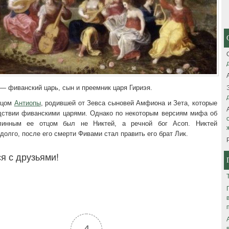
 — фиванский царь, сын и преемник царя Гириэя.
тцом
Антиопы
, родившей от Зевса сыновей Амфиона и Зета, которые
дствии фиванскими царями. Однако по некоторым версиям мифа об
линным ее отцом был не Никтей, а речной бог Асоп. Никтей
долго, после его смерти Фивами стал править его брат Лик.
я с друзьями!