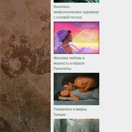
Василиск -
мифологическое чудовище
с головой петуха
Женская любовь и
верность в образе
Пенелопы
Пигмалион в мифах
Греции