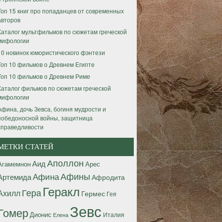
Топ 15 книг про попаданцев от современных
авторов
Каталог мультфильмов по сюжетам греческой
мифологии
10 новинок юмористического фэнтези
Топ 10 фильмов о Древнем Египте
Топ 10 фильмов о Древнем Риме
Каталог фильмов по сюжетам греческой
мифологии
Афина, дочь Зевса, богиня мудрости и
победоносной войны, защитница
справедливости
МЕТКИ СТАТЕЙ
Аполлон
Аид
Агамемнон
Арес
Афины
Афина
Артемида
Афродита
Геракл
Гера
Ахилл
Гермес
Гея
Зевс
Гомер
Дионис
Италия
Елена