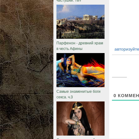
Парфенон - древний храм
авторизуйте
в честь Афины
Самые знаменитые боги
0
КОММЕН
секса. ч.3