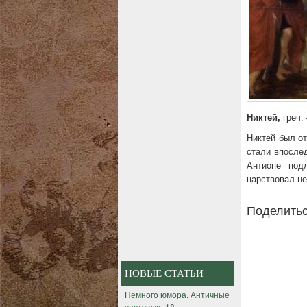
Никтей,
греч.
Никтей был о
стали впосле
Антиопе под
царствовал не
Поделитьс
НОВЫЕ СТАТЬИ
Немного юмора. Античные
частушки. 18+