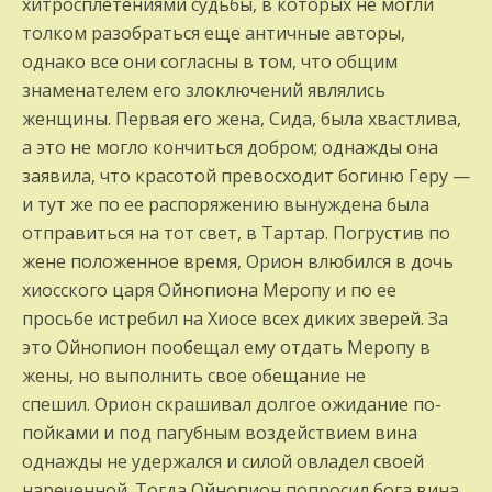
хитросплетениями судьбы, в которых не могли
толком разо­браться еще античные авторы,
однако все они согласны в том, что общим
знамена­телем его злоключений являлись
женщины. Первая его жена, Сида, была хвастлива,
а это не могло кончиться добром; однажды она
заявила, что красотой превосходит бо­гиню Геру —
и тут же по ее распоряжению вынуждена была
отправиться на тот свет, в Тартар. Погрустив по
жене положенное время, Орион влюбился в дочь
хиосского царя Ойнопиона Меропу и по ее
просьбе истре­бил на Хиосе всех диких зверей. За
это Ойнопион пообещал ему отдать Меропу в
жены, но выполнить свое обещание не
спешил. Орион скрашивал долгое ожидание по­
пойками и под пагубным воздействием ви­на
однажды не удержался и силой овладел своей
нареченной. Тогда Ойнопион попро­сил бога вина