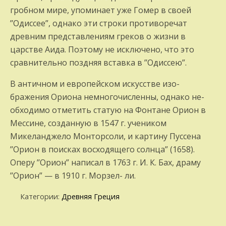
гробном мире, упоминает уже Гомер в своей
’’Одиссее”, однако эти строки про­тиворечат
древним представлениям греков о жизни в
царстве Аида. Поэтому не ис­ключено, что это
сравнительно поздняя вставка в ’’Одиссею”.
В античном и европейском искусстве изо­
бражения Ориона немногочисленны, однако не­
обходимо отметить статую на Фонтане Орион в
Мессине, созданную в 1547 г. учеником
Микеланджело Монторсоли, и картину Пуссена
’’Орион в поисках восходящего со­лнца” (1658).
Оперу ’’Орион” написал в 1763 г. И. К. Бах, драму
’’Орион” — в 1910 г. Морзел- ли.
Категории:
Древняя Греция