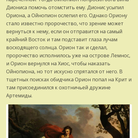
Диониса помочь отомстить ему. Дионис усыпил
Ориона, а Ойнопион осле­пил его. Однако Ориону
стало известно пророче­ство, что зрение может
вернуться к нему, если он отправится на самый
крайний Во­сток и там подставит глаза лучам
восходя­щего солнца. Орион так и сделал,
пророчество исполнилось уже на острове Лемнос,
и Орион вернулся на Хиос, чтобы наказать
Ойнопи­она, но тот искусно спрятался от него. В
тщетных поисках обидчика Орион попал на Крит и
там присоединился к охотничьей дружине
Артемиды.