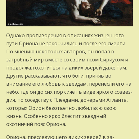
Однако противоречия в описаниях жиз­ненного
пути Ориона не закончились и после его смерти.
По мнению некоторых авторов, он попал в
загробный мир вместе со своим псом Сириусом и
продолжал охотиться на диких зверей даже там.
Другие рассказыва­ют, что боги, приняв во
внимание его лю­бовь к звездам, перенесли его на
небо, где он до сих пор сияет в виде яркого созвез­
дия, по соседству с Плеядами, дочерьми Атланта,
которых Орион безответно любил всю свою
жизнь. Особенно ярко блестит звездный
охотничий пояс Ориона.
Ориона, преследующего диких зверей в за­