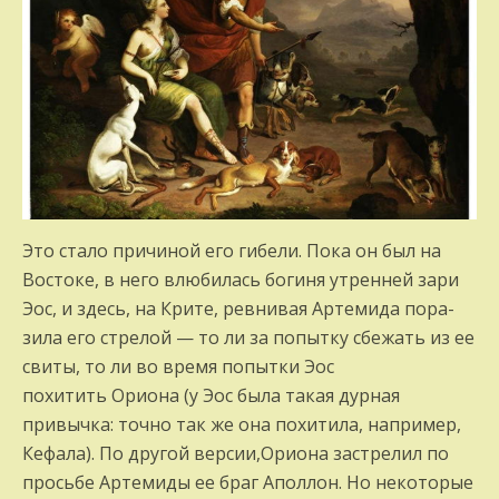
Это стало причиной его гибели. Пока он был на
Востоке, в него влюбилась богиня утренней зари
Эос, и здесь, на Крите, ревнивая Артемида пора­
зила его стрелой — то ли за попытку сбе­жать из ее
свиты, то ли во время попытки Эос
похитить Ориона (у Эос была такая дурная
привычка: точно так же она похитила, на­пример,
Кефала). По другой версии,Ориона за­стрелил по
просьбе Артемиды ее браг Аполлон. Но некоторые