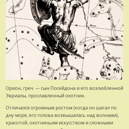
Орион, греч. — сын Посейдона и его воз­любленной
Эвриалы, прославленный охот­ник.
Отличался огромным ростом (когда он шагал по
дну моря, его голова возвыша­лась над волнами),
красотой, охотничьим искусством и сложными