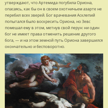
утверждают, что Артемида погубила Ориона,
опасаясь, как бы он в своем охотничьем азарте не
перебил всех зверей. Бог врачевания Асклепий
попытал­ся было воскресить Ориона, но Зевс
помешал ему в этом, метнув свой перун: ни один
бог не имеет права отменить решение другого
бога, — и на этом земной путь Ориона завер­шился
окончательно и бесповоротно.