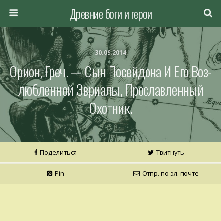
Древние боги и герои
30.09.2014
Орион, Греч. — Сын Посейдона И Его Воз­
Любленной Эвриалы, Прославленный
Охот­ник.
Поделиться
Твитнуть
Pin
Отпр. по эл. почте