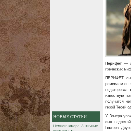
Перифет
— им
греческих ми
ПЕРИФЕТ, сын
ремеслом он 
подстерегал 
известную пог
получится не
герой Тесей 
У Гомера упо
НОВЫЕ СТАТЬИ
сын недостой
Немного юмора. Античные
Гектора. Друг
частушки. 18+