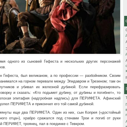
я одного из сыновей Гефеста и нескольких других персонажей
фов.
 Гефеста, был великаном, а по профессии — разбойником. Своим
занимался на горном перевале между Эпидавром и Трезеном; там он
путников и убивал их железной дубиной. Если перефразировать
оворку и сказать: «Кто подымет дубину, от дубины и погибнет», то
плохая эпитафия (надгробная надпись) для ПЕРИФЕТА. Афинский
одолел ПЕРИФЕТА и прикончил его той самой дубиной.
мянуты еще два ПЕРИФЕТА. Один из них, сын Копрея («достойный
ного отца»), храбро сражался под стенами Трои и погиб от руки
ой ПЕРИФЕТ, троянец, пал в поединке с Тевкром.