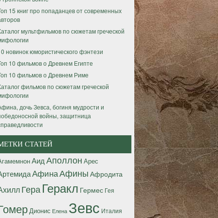
Топ 15 книг про попаданцев от современных
авторов
Каталог мультфильмов по сюжетам греческой
мифологии
10 новинок юмористического фэнтези
Топ 10 фильмов о Древнем Египте
Топ 10 фильмов о Древнем Риме
Каталог фильмов по сюжетам греческой
мифологии
Афина, дочь Зевса, богиня мудрости и
победоносной войны, защитница
справедливости
МЕТКИ СТАТЕЙ
Аполлон
Аид
Агамемнон
Арес
Афины
Афина
Артемида
Афродита
Геракл
Гера
Ахилл
Гермес
Гея
Зевс
Гомер
Дионис
Италия
Елена