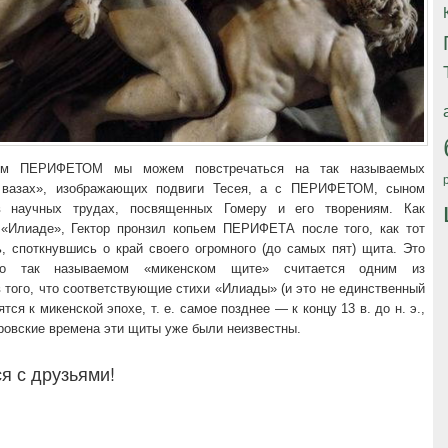
ком ПЕРИФЕТОМ мы можем повстречаться на так называемых
х вазах», изображающих подвиги Тесея, а с ПЕРИФЕТОМ, сыном
 научных трудах, посвященных Гомеру и его творениям. Как
 «Илиаде», Гектор пронзил копьем ПЕРИФЕТА после того, как тот
, споткнувшись о край своего огромного (до самых пят) щита. Это
 о так называемом «микенском щите» считается одним из
 того, что соответствующие стихи «Илиады» (и это не единственный
тся к микенской эпохе, т. е. самое позднее — к концу 13 в. до н. э.,
еровские времена эти щиты уже были неизвестны.
я с друзьями!