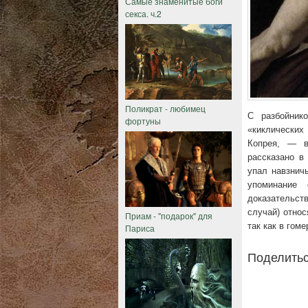
Самые знаменитые боги
секса. ч.2
Поликрат - любимец
С разбойни
фортуны
«киклически
Копрея, — в
рассказано в
упал навзничь
упоминание
доказательств
случай) относя
Приам - "подарок" для
так как в гом
Париса
Поделитьс