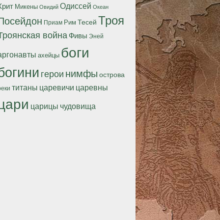
Одиссей
Крит
Микены
Океан
Овидий
Троя
Посейдон
Тесей
Рим
Приам
Троянская война
Фивы
Эней
боги
аргонавты
ахейцы
богини
нимфы
герои
острова
титаны
царевичи
царевны
реки
цари
царицы
чудовища