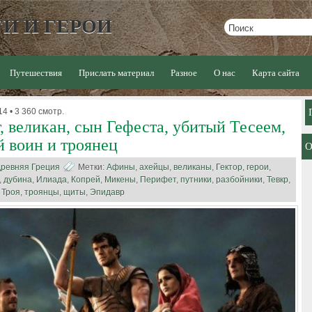
И И ГЕРОИ
Путешествия
Прислать материал
Разное
О нас
Карта сайта
4 • 3 360 смотр.
, великан, сын Гефеста, убитый Тесеем,
й воин и троянец
ревняя Греция
Метки:
Афины
,
ахейцы
,
великаны
,
Гектор
,
герои
,
,
дубина
,
Илиада
,
Копрей
,
Микены
,
Перифет
,
путники
,
разбойники
,
Тевкр
,
,
Троя
,
троянцы
,
щиты
,
Эпидавр