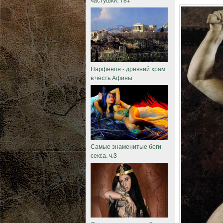
Парфенон - древний храм
в честь Афины
Самые знаменитые боги
секса. ч.3