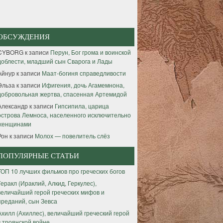
ОБСУЖДЕНИЯ
CYBORG
к записи
Перун, Бог грома и воинской
доблести, младший сын Сварога и Лады
Айнур
к записи
Маат-богиня справедливости
Эльза
к записи
Ифигения, дочь Агамемнона,
добровольная жертва, спасенная Артемидой
Александр
к записи
Гипсипила, царица
острова Лемноса, населенного исключительно
женщинами
Рон
к записи
Молох — повелитель слёз
ПОПУЛЯРНЫЕ СТАТЬИ
ТОП 10 лучших фильмов про греческих богов
Геракл (Ираклий, Алкид, Геркулес),
величайший герой греческих мифов и
преданий, сын Зевса
Ахилл (Ахиллес), величайший греческий герой
в троянской войне