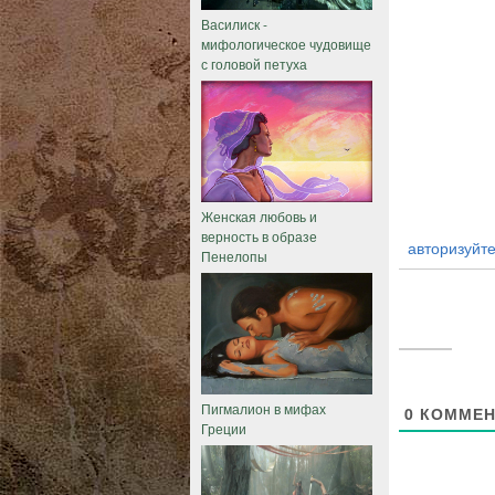
Василиск -
мифологическое чудовище
с головой петуха
Женская любовь и
верность в образе
авторизуйте
Пенелопы
Пигмалион в мифах
0
КОММЕН
Греции