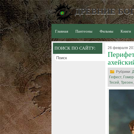
ДРЕВНИЕ БОГ
Главная
Пантеоны
Фильмы
Книги
ПОИСК ПО САЙТУ:
26 февраля 201
Перифет
ахейски
Рубрики:
Д
Гефест
,
Гомер
Тесей
,
Трезен