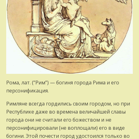
Рома, лат. (’’Рим”) — богиня города Ри­ма и его
персонификация.
Римляне всегда гордились своим горо­дом, но при
Республике даже во времена величайшей славы
города они не считали его божеством и не
персонифицировали (не воплощали) его в виде
богини. Этой поче­сти город удостоился только во