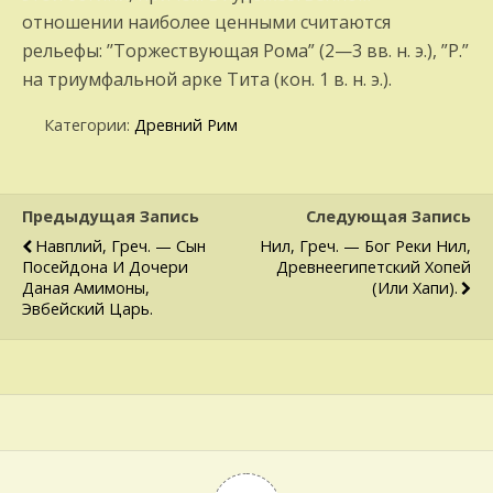
отношении наиболее ценными считаются
рельефы: ’’Торжеству­ющая Рома” (2—3 вв. н. э.), ”Р.”
на триум­фальной арке Тита (кон. 1 в. н. э.).
Категории:
Древний Рим
Предыдущая Запись
Следующая Запись
Навплий, Греч. — Сын
Нил, Греч. — Бог Реки Нил,
Посейдона И До­чери
Древнееги­петский Хопей
Даная Амимоны,
(или Хапи).
Эвбейский Царь.