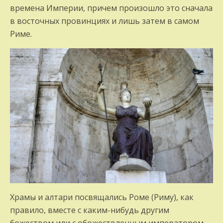
времена Империи, причем произошло это сначала
в восточных провинциях и лишь затем в са­мом
Риме.
Храмы и алтари посвящались Роме (Риму), как
правило, вместе с каким-нибудь другим
божеством или с обожествленным импера­тором.