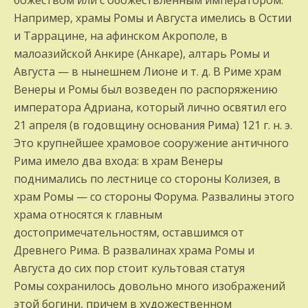
Например, храмы Ромы и Августа име­лись в Остии
и Таррацине, на афинском Акрополе, в
малоазийской Анкире (Анка­ре), алтарь Ромы и
Августа — в нынешнем Лионе и т. д. В Риме храм
Венеры и Ромы был возведен по распоряжению
императора Адриана, который лично освятил его
21 ап­реля (в годовщину основания Рима) 121 г. н. э.
Это крупнейшее храмовое сооружение античного
Рима имело два входа: в храм Венеры
поднимались по лестнице со сторо­ны Колизея, в
храм Ромы — со стороны Фору­ма. Развалины этого
храма относятся к главным
достопримечательностям, оста­вшимся от
Древнего Рима. В развалинах храма Ромы и
Августа до сих пор стоит куль­товая статуя
Ромы сохранилось довольно много изображений
этой богини, причем в художественном