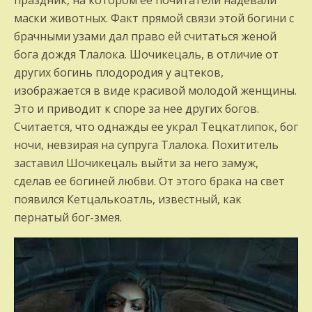
праздник, на котором ее почитатели надевали
маски животных. Факт прямой связи этой богини с
брачными узами дал право ей считаться женой
бога дождя Тлалока. Шочикецаль, в отличие от
других богинь плодородия у ацтеков,
изображается в виде красивой молодой женщины.
Это и приводит к споре за нее других богов.
Считается, что однажды ее украл Тецкатлипок, бог
ночи, невзирая на супруга Тлалока. Похититель
заставил Шочикецаль выйти за него замуж,
сделав ее богиней любви. От этого брака на свет
появился Кетцалькоатль, известный, как
пернатый бог-змея.