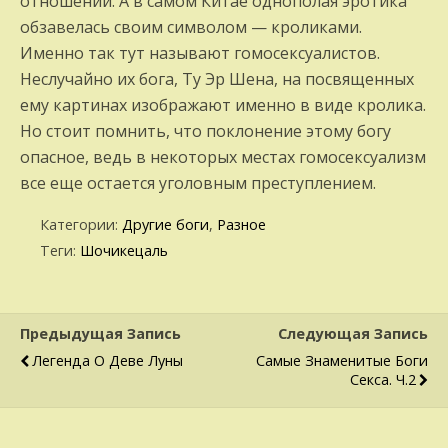
отношений. А в самом Китае однополая эротика
обзавелась своим символом — кроликами.
Именно так тут называют гомосексуалистов.
Неслучайно их бога, Ту Эр Шена, на посвященных
ему картинах изображают именно в виде кролика.
Но стоит помнить, что поклонение этому богу
опасное, ведь в некоторых местах гомосексуализм
все еще остается уголовным преступлением.
Категории:
Другие боги
,
Разное
Теги:
Шочикецаль
Предыдущая Запись
Следующая Запись
Легенда О Деве Луны
Самые Знаменитые Боги
Секса. Ч.2