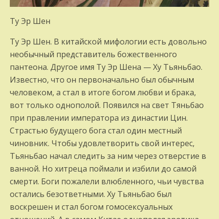
Ту Эр Шен
Ту Эр Шен. В китайской мифологии есть довольно
необычный представитель божественного
пантеона. Другое имя Ту Эр Шена — Ху Тьяньбао.
Известно, что он первоначально был обычным
человеком, а стал в итоге богом любви и брака,
вот только однополой. Появился на свет Тяньбао
при правлении императора из династии Цин.
Страстью будущего бога стал один местный
чиновник. Чтобы удовлетворить свой интерес,
Тьяньбао начал следить за ним через отверстие в
ванной. Но хитреца поймали и избили до самой
смерти. Боги пожалели влюбленного, чьи чувства
остались безответными. Ху Тьяньбао был
воскрешен и стал богом гомосексуальных