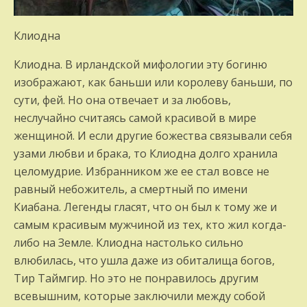
Клиодна
Клиодна. В ирландской мифологии эту богиню
изображают, как баньши или королеву баньши, по
сути, фей. Но она отвечает и за любовь,
неслучайно считаясь самой красивой в мире
женщиной. И если другие божества связывали себя
узами любви и брака, то Клиодна долго хранила
целомудрие. Избранником же ее стал вовсе не
равный небожитель, а смертный по имени
Киабана. Легенды гласят, что он был к тому же и
самым красивым мужчиной из тех, кто жил когда-
либо на Земле. Клиодна настолько сильно
влюбилась, что ушла даже из обиталища богов,
Тир Таймгир. Но это не понравилось другим
всевышним, которые заключили между собой