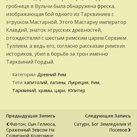
гробнице в Вульчи была обнаружена фреска,
изображающая бой одного из Тарквиниев с
этруском Мастарной. Этого Мастарну император
Клавдий, знаток этрусских древностей,
отождествлял с шестым римским царем Сервием
Туллием, а ведь его, согласно рассказам римских
историков, убил в борьбе за трон именно
Тарквиний Гордый.
Категории:
Древний Рим
Теги:
капитолий
,
латины
,
Лукреция
,
Рим
,
Тарквиний
,
храмы
,
цари
,
Юпитер
Предыдущая Запись
Следующая Запись
Фаэтон, Сын Гелиоса,
Сатурн, Бог Земледелия И
Сраженный Зевсом На
Посевов
Солнечной Колеснице