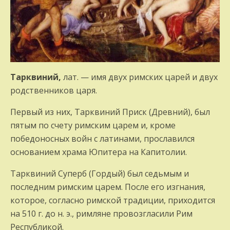
Тарквиний,
лат. — имя двух римских царей и двух
родственников царя.
Первый из них, Тарквиний Приск (Древний), был
пятым по счету римским царем и, кроме
победоносных войн с латинами, прославился
основанием храма Юпитера на Капитолии.
Тарквиний Суперб (Гордый) был седьмым и
последним римским царем. После его изгнания,
которое, согласно римской традиции, приходится
на 510 г. до н. э., римляне провозгласили Рим
Республикой.