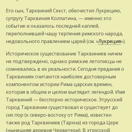
Его сын, Тарквиний Секст, обесчестил Лукрецию,
супругу Тарквиния Коллатина, — именно это
событие и оказалось последней каплей,
переполнившей чашу терпения римского народа,
недовольного правлением царей (см. «
Лукреция
»).
Историческое существование Тарквиниев ничем
не подтверждено, однако римские летописцы не
сомневались в их реальности. Сегодня предания о
Тарквиниях считаются наиболее достоверным
компонентом истории Рима царских времен,
которая в общем и целом выглядит легендой. Имя
Тарквиний — бесспорно историческое. Этрусский
город Тарквинии существовал и существует до
сих пор (к северо-востоку от Рима), известен
также род Тарквиниев (Тархна) из города Цере
(нынешняя деревня Черветери). В этрусской