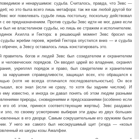
споведимое и ненарушимое: судьба. Считалось, правда, что Зевс —
деб; но это была всего лишь метафора: так же как любой другой бог
Зевс мог повелевать судьбе лишь постольку, поскольку действовал
и с ее предназначением. Против судьбы Зевс идти не мог, даже если
н был не властелином судьбы, но лишь ее стражем и исполнителем.
единок Ахилла и Гектора: в решающий момент Зевс бросил на
 судьбы жребии героев, жребий Гектора опустился вниз — и судьба
н обречен, а Зевсу оставалось лишь констатировать это.
й правитель богов и людей Зевс был созидателем и охранителем
 и человеческих порядков. Он вводил царей во владение, охранял
рания, укреплял порядок и право, был свидетелем и хранителем
л за нарушения справедливости, защищал всех, кто обращался к
щью (хотя не всегда отличался последовательностью). Он все
лышал, все знал (если не сразу, то хотя бы задним числом). И
 ему известно, и иногда он давал понять об этом людям разными
явлениями природы, сновидениями и предсказаниями (особенно если
 его об этом, принеся соответствующие жертвы). Зевс раздавал
и зло, по своему усмотрению выбирая эти дары из двух больших
ановленных в его дворце. Самым сокрушительным его оружием были
нии. У него же самого был несокрушимый щит (эгида — «козья
товленный из шкуры козы Амалфеи.