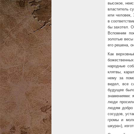
высокое, неи
властитель су
или человек, 
в соответстви
бы захотел. О
Вспомним по
золотые весы
его решена, о
Как верховны
божественных
народные соб
клятвы, кара
нему за помо
видел, все с
будущее было
знамениями: 
люди просили
людям добро 
сосудов, уст
громы и мол
шкура»), изго