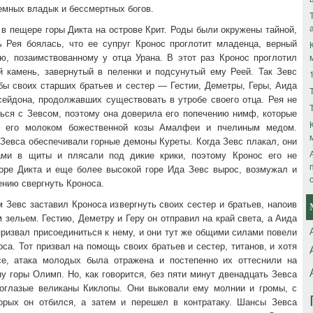
емных владык и бессмертных богов.
в пещере горы Дикта на острове Крит. Роды были окружены тайной,
ь Рея боялась, что ее супруг Кронос проглотит младенца, верный
ю, позаимствованному у отца Урана. В этот раз Кронос проглотил
й камень, завернутый в пеленки и подсунутый ему Реей. Так Зевс
бы своих старших братьев и сестер — Гестии, Деметры, Геры, Аида
сейдона, продолжавших существовать в утробе своего отца. Рея не
ться с Зевсом, поэтому она доверила его попечению нимф, которые
и его молоком божественной козы Амалфеи и пчелиным медом.
Зевса обеспечивали горные демоны Куреты. Когда Зевс плакал, они
ми в щиты и плясали под дикие крики, поэтому Кронос его не
оре Дикта и еще более высокой горе Ида Зевс вырос, возмужал и
ению свергнуть Кроноса.
Зевс заставил Кроноса извергнуть своих сестер и братьев, напоив
 зельем. Гестию, Деметру и Геру он отправил на край света, а Аида
ризвал присоединиться к нему, и они тут же общими силами повели
оса. Тот призвал на помощь своих братьев и сестер, титанов, и хотя
е, атака молодых была отражена и постепенно их оттеснили на
 горы Олимп. Но, как говорится, без пяти минут двенадцать Зевса
оглазые великаны Киклопы. Они выковали ему молнии и громы, с
рых он отбился, а затем и перешел в контратаку. Шансы Зевса