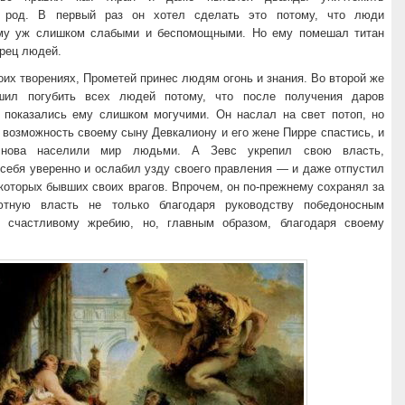
й род. В первый раз он хотел сделать это потому, что люди
му уж слишком слабыми и беспомощными. Но ему помешал титан
орец людей.
оих творениях, Прометей принес людям огонь и знания. Во второй же
шил погубить всех людей потому, что после получения даров
 показались ему слишком могучими. Он наслал на свет потоп, но
возможность своему сыну Девкалиону и его жене Пирре спастись, и
снова населили мир людьми. А Зевс укрепил свою власть,
себя уверенно и ослабил узду своего правления — и даже отпустил
которых бывших своих врагов. Впрочем, он по-прежнему сохранял за
ютную власть не только благодаря руководству победоносным
 счастливому жребию, но, главным образом, благодаря своему