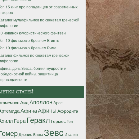
Топ 15 книг про попаданцев от современных
авторов
Каталог мультфильмов по сюжетам греческой
мифологии
10 новинок юмористического фэнтези
Топ 10 фильмов о Древнем Египте
Топ 10 фильмов о Древнем Риме
Каталог фильмов по сюжетам греческой
мифологии
Афина, дочь Зевса, богиня мудрости и
победоносной войны, защитница
справедливости
МЕТКИ СТАТЕЙ
Аполлон
Аид
Агамемнон
Арес
Афины
Афина
Артемида
Афродита
Геракл
Гера
Ахилл
Гермес
Гея
Зевс
Гомер
Дионис
Италия
Елена