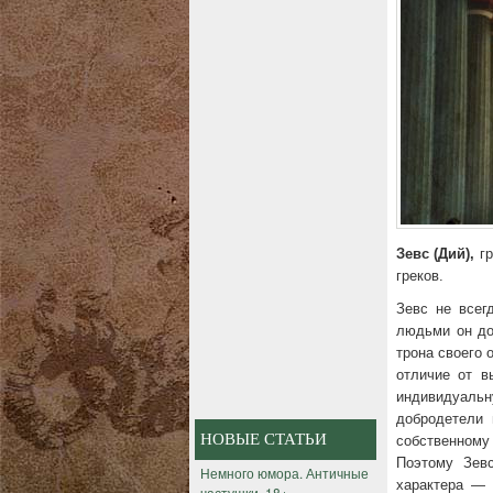
Зевс (Дий),
гр
греков.
Зевс не всег
людьми он доб
трона своего 
отличие от в
индивидуаль
добродетели 
НОВЫЕ СТАТЬИ
собственному
Поэтому Зевс
Немного юмора. Античные
характера — 
частушки. 18+