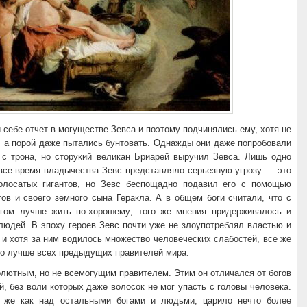
 себе отчет в могуществе Зевса и поэтому подчинялись ему, хотя не
, а порой даже пытались бунтовать. Однажды они даже попробовали
о с трона, но сторукий великан Бриарей выручил Зевса. Лишь одно
 все время владычества Зевс представляло серьезную угрозу — это
лосатых гигантов, но Зевс беспощадно подавил его с помощью
ов и своего земного сына Геракла. А в общем боги считали, что с
гом лучше жить по-хорошему; того же мнения придерживалось и
людей. В эпоху героев Зевс почти уже не злоупотреблял властью и
и хотя за ним водилось множество человеческих слабостей, все же
го лучше всех предыдущих правителей мира.
лютным, но не всемогущим правителем. Этим он отличался от богов
й, без воли которых даже волосок не мог упасть с головы человека.
 же как над остальными богами и людьми, царило нечто более