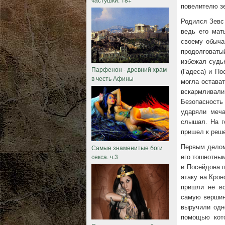
повелителю з
Родился Зевс 
ведь его мат
своему обыча
продолговаты
избежал судь
Парфенон - древний храм
(Гадеса) и По
в честь Афины
могла остава
вскармливал
Безопасность 
ударяли меча
слышал. На г
пришел к реш
Самые знаменитые боги
Первым делом 
секса. ч.3
его тошнотным
и Посейдона п
атаку на Крон
пришли не вс
самую вершину
выручили одн
помощью кото