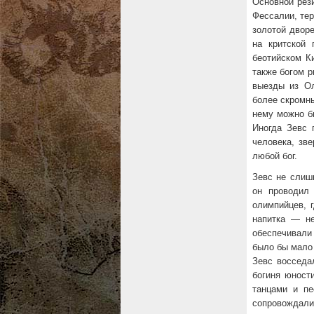
Основной рез
Фессалии, тер
золотой дворе
на критской
беотийском К
также богом р
выезды из Ол
более скромн
нему можно б
Иногда Зевс 
человека, зв
любой бог.
Зевс не слиш
он проводил
олимпийцев, 
напитка — не
обеспечивали 
было бы мало 
Зевс восседа
богиня юност
танцами и пе
сопровождали 