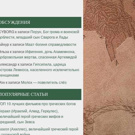
ОБСУЖДЕНИЯ
CYBORG
к записи
Перун, Бог грома и воинской
доблести, младший сын Сварога и Лады
Айнур
к записи
Маат-богиня справедливости
Эльза
к записи
Ифигения, дочь Агамемнона,
добровольная жертва, спасенная Артемидой
Александр
к записи
Гипсипила, царица
острова Лемноса, населенного исключительно
женщинами
Рон
к записи
Молох — повелитель слёз
ПОПУЛЯРНЫЕ СТАТЬИ
ТОП 10 лучших фильмов про греческих богов
Геракл (Ираклий, Алкид, Геркулес),
величайший герой греческих мифов и
преданий, сын Зевса
Ахилл (Ахиллес), величайший греческий герой
в троянской войне