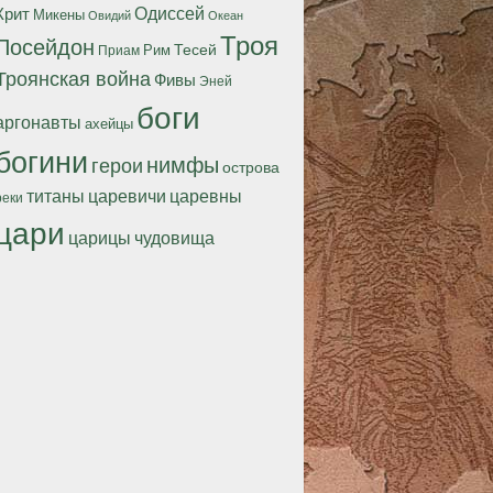
Одиссей
Крит
Микены
Океан
Овидий
Троя
Посейдон
Тесей
Рим
Приам
Троянская война
Фивы
Эней
боги
аргонавты
ахейцы
богини
нимфы
герои
острова
титаны
царевичи
царевны
реки
цари
царицы
чудовища