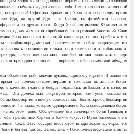
иденцией Зевса была раздвоенная вершина горы Олимп в греческой
явшаяся в облаках и достигавшая неба. Там стоял его великолепный
ц, построенный Гефестом. Кроме того, Зевс охотно проводил время
 горе Ида, на другой Иде — в Троаде, на фокийском Парнасе,
ифероне и на других горах. Когда Зевс под именем Юпитера стал
имлян, одним из мест его пребывания стал римский Капитолий. Свои
импа Зевс совершал в золотой колеснице, но мог прибегать и к
ым способам передвижения. Практически же он был вездесущим, и к
ыло взывать о помощи не только в его храме, но и в любом месте.
приходил в мир, изменив свое подобие, он мог предстать в виде
еря или природного явления — впрочем, этой привилегией обладал
ком обременял себя своими руководящими функциями. В основном
 время за великолепными пирами в компании остальных богов-
где в качестве главного блюда подавалась амброзия, а в качестве
ктар. Эти деликатесы, рецептура которых нам, увы, неизвестна,
богам бессмертие и вечную свежесть сил, без которой в бессмертии
радости. На пирах, которые одновременно были совещаниями богов,
л на золотом троне. Обслуживали его виночерпий богов Ганимед и
и Геба, прелестные Хариты и богини искусств Музы развлекали его
снями. Когда Зевс осуществлял свои владыческие функции, его
боги и богини Кратос, Зелос, Биа и Нике, олицетворявшие власть,