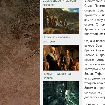
Самые знаменитые боги
значительно 
секса. ч.2
Стикс, Промет
сторону Зевс
привести к п
земли сторуки
отцом. С пом
Кроноса и со
властелином в
Поликрат - любимец
фортуны
Однако провоз
вскоре Зевс 
братья Аид и
борьбе с Кро
нового против
за суровое на
Тартаром и п
Приам - "подарок" для
Зевса. Тифон 
Париса
всех диких з
трудном бою с
Затем он пре
согласились. 
досталось мор
Поначалу З