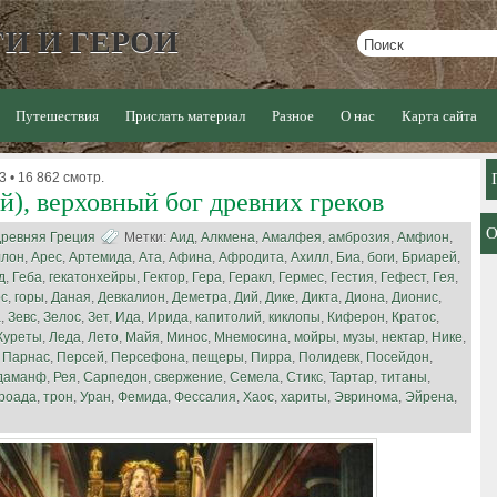
И И ГЕРОИ
Путешествия
Прислать материал
Разное
О нас
Карта сайта
3 • 16 862 смотр.
й), верховный бог древних греков
ревняя Греция
Метки:
Аид
,
Алкмена
,
Амалфея
,
амброзия
,
Амфион
,
ллон
,
Арес
,
Артемида
,
Ата
,
Афина
,
Афродита
,
Ахилл
,
Биа
,
боги
,
Бриарей
,
д
,
Геба
,
гекатонхейры
,
Гектор
,
Гера
,
Геракл
,
Гермес
,
Гестия
,
Гефест
,
Гея
,
ос
,
горы
,
Даная
,
Девкалион
,
Деметра
,
Дий
,
Дике
,
Дикта
,
Диона
,
Дионис
,
а
,
Зевс
,
Зелос
,
Зет
,
Ида
,
Ирида
,
капитолий
,
киклопы
,
Киферон
,
Кратос
,
Куреты
,
Леда
,
Лето
,
Майя
,
Минос
,
Мнемосина
,
мойры
,
музы
,
нектар
,
Нике
,
,
Парнас
,
Персей
,
Персефона
,
пещеры
,
Пирра
,
Полидевк
,
Посейдон
,
даманф
,
Рея
,
Сарпедон
,
свержение
,
Семела
,
Стикс
,
Тартар
,
титаны
,
роада
,
трон
,
Уран
,
Фемида
,
Фессалия
,
Хаос
,
хариты
,
Эвринома
,
Эйрена
,