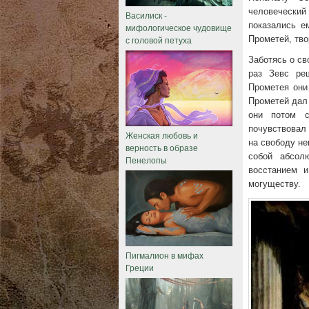
человечески
Василиск -
показались е
мифологическое чудовище
с головой петуха
Прометей, тв
Заботясь о св
раз Зевс ре
Прометея они
Прометей дал 
они потом 
почувствовал 
Женская любовь и
на свободу не
верность в образе
собой абсол
Пенелопы
восстанием и
могуществу.
Пигмалион в мифах
Греции