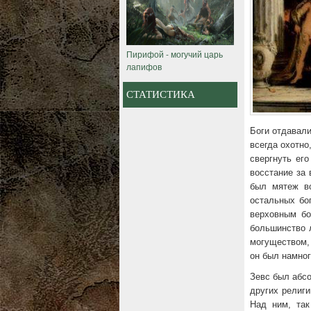
Пирифой - могучий царь
лапифов
СТАТИСТИКА
Боги отдавали
всегда охотно
свергнуть ег
восстание за
был мятеж во
остальных бог
верховным бо
большинство 
могуществом, 
он был намно
Зевс был абсо
других религи
Над ним, так