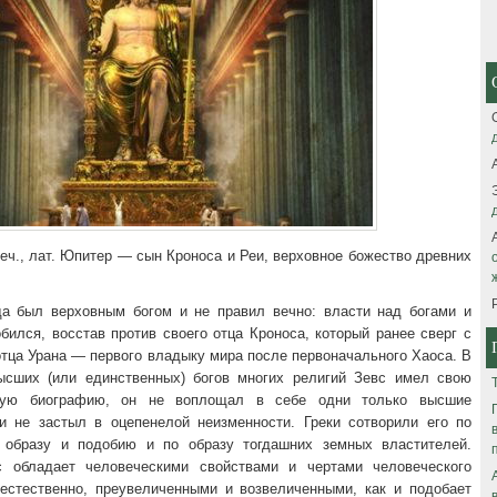
еч., лат. Юпитер — сын Кроноса и Реи, верховное божество древних
да был верховным богом и не правил вечно: власти над богами и
ился, восстав против своего отца Кроноса, который ранее сверг с
отца Урана — первого владыку мира после первоначального Хаоса. В
ысших (или единственных) богов многих религий Зевс имел свою
ную биографию, он не воплощал в себе одни только высшие
и не застыл в оцепенелой неизменности. Греки сотворили его по
 образу и подобию и по образу тогдашних земных властителей.
 обладает человеческими свойствами и чертами человеческого
естественно, преувеличенными и возвеличенными, как и подобает