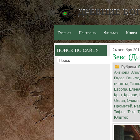
ДРЕВНИЕ БОГ
Главная
Пантеоны
Фильмы
Книги
ПОИСК ПО САЙТУ:
24 октября 201
Зевс (Ди
Рубрики:
Д
Антиопа
,
Апо
Гадес
,
Ганиме
гиганты
,
Гипн
Европа
,
Елен
Крит
,
Кронос
,
Океан
,
Олимп
Прометей
,
Ра
Тифон
,
Тиха
,
Т
Юпитер