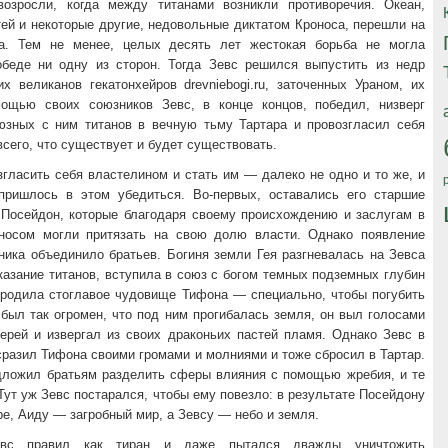
возросли, когда между титанами возникли противоречия. Океан,
ей и некоторые другие, недовольные диктатом Кроноса, перешли на
а. Тем не менее, целых десять лет жестокая борьба не могла
обеде ни одну из сторон. Тогда Зевс решился выпустить из недр
х великанов гекатонхейров drevniebogi.ru, заточенных Ураном, их
ощью своих союзников Зевс, в конце концов, победил, низверг
юзных с ним титанов в вечную тьму Тартара и провозгласил себя
сего, что существует и будет существовать.
гласить себя властелином и стать им — далеко не одно и то же, и
пришлось в этом убедиться. Во-первых, оставались его старшие
 Посейдон, которые благодаря своему происхождению и заслугам в
носом могли притязать на свою долю власти. Однако появление
ника объединило братьев. Богиня земли Гея разгневалась на Зевса
казание титанов, вступила в союз с богом темных подземных глубин
ородила стоглавое чудовище Тифона — специально, чтобы погубить
был так огромен, что под ним прогибалась земля, он выл голосами
верей и извергал из своих драконьих пастей пламя. Однако Зевс в
разил Тифона своими громами и молниями и тоже сбросил в Тартар.
дложил братьям разделить сферы влияния с помощью жребия, и те
Тут уж Зевс постарался, чтобы ему повезло: в результате Посейдону
е, Аиду — загробный мир, а Зевсу — небо и земля.
евс правил как тиран и даже пытался дважды уничтожить