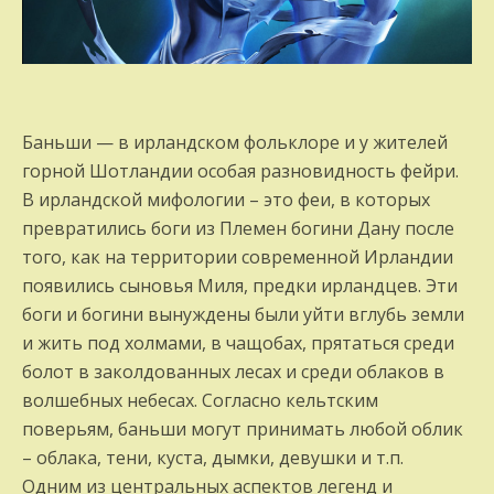
Баньши — в ирландском фольклоре и у жителей
горной Шотландии особая разновидность фейри.
В ирландской мифологии – это феи, в которых
превратились боги из Племен богини Дану после
того, как на территории современной Ирландии
появились сыновья Миля, предки ирландцев. Эти
боги и богини вынуждены были уйти вглубь земли
и жить под холмами, в чащобах, прятаться среди
болот в заколдованных лесах и среди облаков в
волшебных небесах. Согласно кельтским
поверьям, баньши могут принимать любой облик
– облака, тени, куста, дымки, девушки и т.п.
Одним из центральных аспектов легенд и