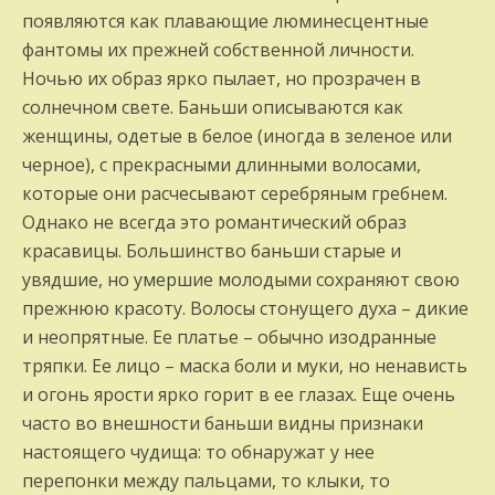
появляются как плавающие люминесцентные
фантомы их прежней собственной личности.
Ночью их образ ярко пылает, но прозрачен в
солнечном свете. Баньши описываются как
женщины, одетые в белое (иногда в зеленое или
черное), с прекрасными длинными волосами,
которые они расчесывают серебряным гребнем.
Однако не всегда это романтический образ
красавицы. Большинство баньши старые и
увядшие, но умершие молодыми сохраняют свою
прежнюю красоту. Волосы стонущего духа – дикие
и неопрятные. Ее платье – обычно изодранные
тряпки. Ее лицо – маска боли и муки, но ненависть
и огонь ярости ярко горит в ее глазах. Еще очень
часто во внешности баньши видны признаки
настоящего чудища: то обнаружат у нее
перепонки между пальцами, то клыки, то