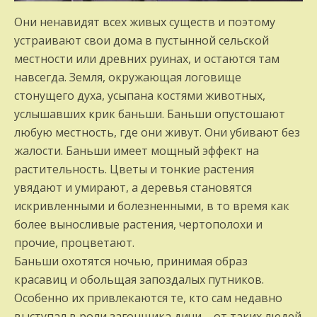
Они ненавидят всех живых существ и поэтому
устраивают свои дома в пустынной сельской
местности или древних руинах, и остаются там
навсегда. Земля, окружающая логовище
стонущего духа, усыпана костями животных,
услышавших крик баньши. Баньши опустошают
любую местность, где они живут. Они убивают без
жалости. Баньши имеет мощный эффект на
растительность. Цветы и тонкие растения
увядают и умирают, а деревья становятся
искривленными и болезненными, в то время как
более выносливые растения, чертополохи и
прочие, процветают.
Баньши охотятся ночью, принимая образ
красавиц и обольщая запоздалых путников.
Особенно их привлекаются те, кто сам недавно
выступал в роли загонщика дичи – от таких людей