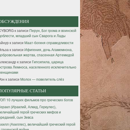
ОБСУЖДЕНИЯ
CYBORG
к записи
Перун, Бог грома и воинской
доблести, младший сын Сварога и Лады
Айнур
к записи
Маат-богиня справедливости
Эльза
к записи
Ифигения, дочь Агамемнона,
добровольная жертва, спасенная Артемидой
Александр
к записи
Гипсипила, царица
острова Лемноса, населенного исключительно
женщинами
Рон
к записи
Молох — повелитель слёз
ПОПУЛЯРНЫЕ СТАТЬИ
ТОП 10 лучших фильмов про греческих богов
Геракл (Ираклий, Алкид, Геркулес),
величайший герой греческих мифов и
преданий, сын Зевса
Ахилл (Ахиллес), величайший греческий герой
в троянской войне