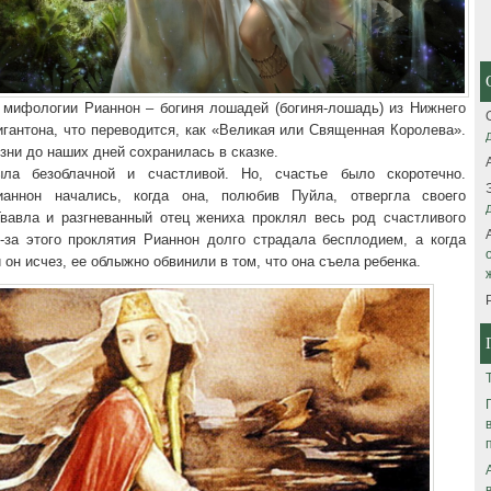
 мифологии Рианнон – богиня лошадей (богиня-лошадь) из Нижнего
гантона, что переводится, как «Великая или Священная Королева».
зни до наших дней сохранилась в сказке.
ла безоблачной и счастливой. Но, счастье было скоротечно.
ианнон начались, когда она, полюбив Пуйла, отвергла своего
Гвавла и разгневанный отец жениха проклял весь род счастливого
з-за этого проклятия Рианнон долго страдала бесплодием, а когда
 он исчез, ее облыжно обвинили в том, что она съела ребенка.