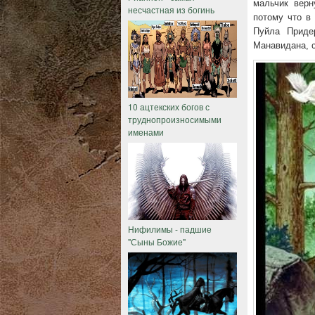
мальчик верн
несчастная из богинь
потому что в 
Пуйла Приде
Манавидана, с
10 ацтекских богов с
труднопроизносимыми
именами
Нифилимы - падшие
"Сыны Божие"