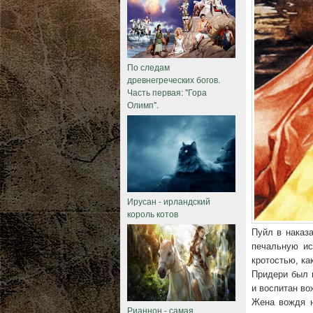
По следам
древнегреческих богов.
Часть первая: "Гора
Олимп".
Ирусан - ирландский
король котов
Пуйл в наказа
печальную ис
кротостью, ка
Придери был 
и воспитан в
Жена вождя н
Рианнон - самая