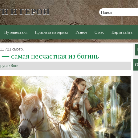
И И ГЕРОИ
Путешествия
Прислать материал
Разное
О нас
Карта сайта
 11 721 смотр.
 — самая несчастная из богинь
ругие боги