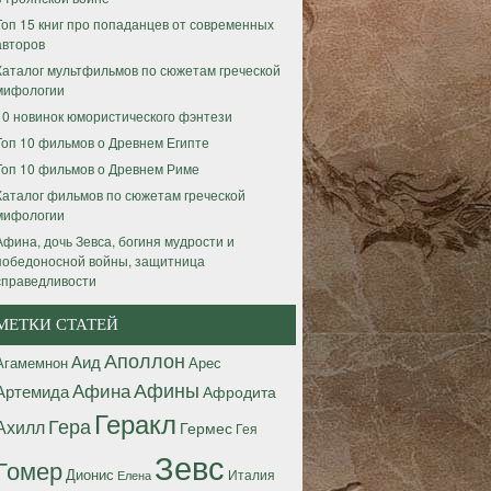
Топ 15 книг про попаданцев от современных
авторов
Каталог мультфильмов по сюжетам греческой
мифологии
10 новинок юмористического фэнтези
Топ 10 фильмов о Древнем Египте
Топ 10 фильмов о Древнем Риме
Каталог фильмов по сюжетам греческой
мифологии
Афина, дочь Зевса, богиня мудрости и
победоносной войны, защитница
справедливости
МЕТКИ СТАТЕЙ
Аполлон
Аид
Агамемнон
Арес
Афины
Афина
Артемида
Афродита
Геракл
Гера
Ахилл
Гермес
Гея
Зевс
Гомер
Дионис
Италия
Елена