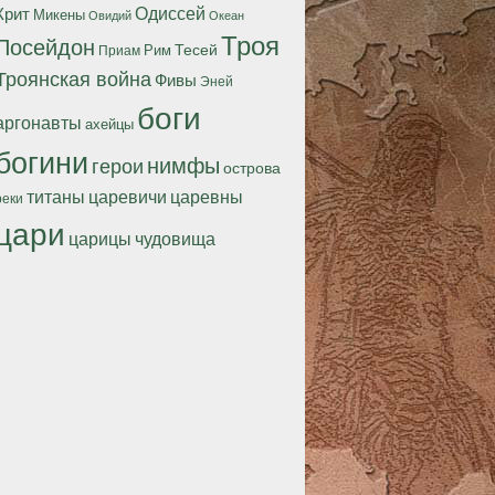
Одиссей
Крит
Микены
Океан
Овидий
Троя
Посейдон
Тесей
Рим
Приам
Троянская война
Фивы
Эней
боги
аргонавты
ахейцы
богини
нимфы
герои
острова
титаны
царевичи
царевны
реки
цари
царицы
чудовища