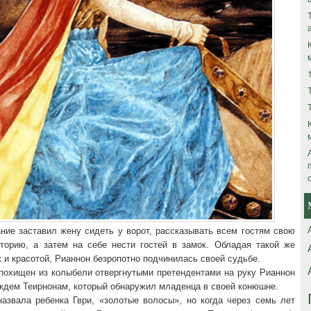
ние заставил жену сидеть у ворот, рассказывать всем гостям свою
торию, а затем на себе нести гостей в замок. Обладая такой же
к и красотой, Рианнон безропотно подчинилась своей судьбе.
похищен из колыбели отвергнутыми претендентами на руку Рианнон
ождем Теирнонам, который обнаружил младенца в своей конюшне.
азвала ребенка Гври, «золотые волосы», но когда через семь лет