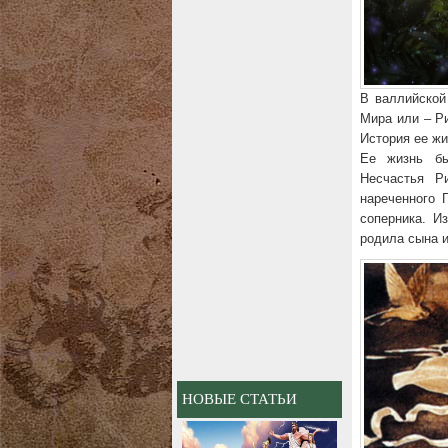
В валлийской
Мира или – Ри
История ее жи
Ее жизнь бы
Несчастья Р
нареченного 
соперника. И
родила сына и
НОВЫЕ СТАТЬИ