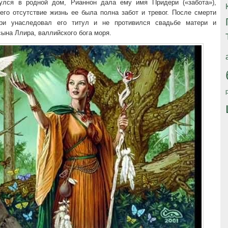
улся в родной дом, Рианнон дала ему имя Придери («забота»),
его отсутствие жизнь ее была полна забот и тревог. После смерти
ри унаследовал его титул и не противился свадьбе матери и
ына Ллира, валлийского бога моря.