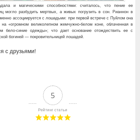
адала и магическими способностями: считалось, что пение ее
иц могло разбудить мертвых, а живых погрузить в сон. Рианнон в
менно ассоциируется с лошадьми: при первой встрече с Пуйлом она
 на «огромном великолепном жемчужно-белом коне, облаченная в
м бело-синие одежды»; что дает основание отождествить ее с
ской богиней — покровительницей лошадей.
я с друзьями!
5
Рейтинг статьи