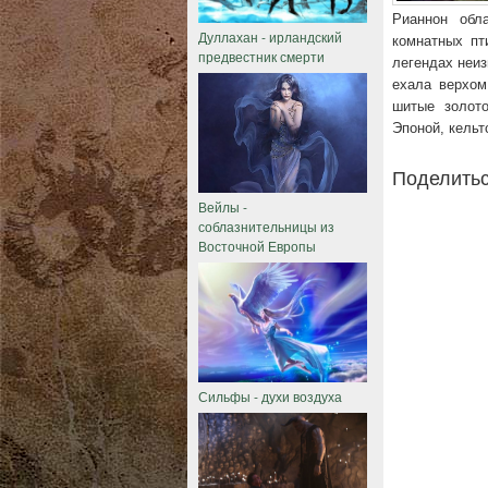
Рианнон обл
Дуллахан - ирландский
комнатных пт
предвестник смерти
легендах неиз
ехала верхом
шитые золото
Эпоной, кельт
Поделитьс
Вейлы -
соблазнительницы из
Восточной Европы
Сильфы - духи воздуха