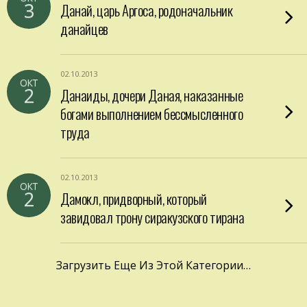
3
Данай, царь Аргоса, родоначальник
данайцев
02.10.2013
ОКТ
2
Данаиды, дочери Даная, наказанные
богами выполнением бессмысленного
труда
02.10.2013
ОКТ
2
Дамокл, придворный, который
завидовал трону сиракузского тирана
Загрузить Еще Из Этой Категории…