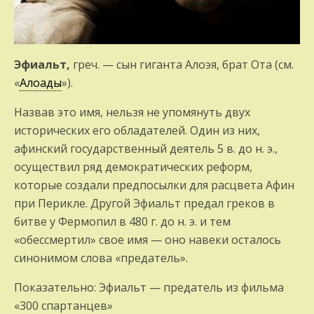
Эфиальт,
греч. — сын гиганта Алоэя, брат Ота (см.
«
Алоады
»).
Назвав это имя, нельзя не упомянуть двух
исторических его обладателей. Один из них,
афинский государственный деятель 5 в. до н. э.,
осуществил ряд демократичес­ких реформ,
которые создали предпосылки для расцвета Афин
при Перикле. Другой Эфиальт предал греков в
битве у Фермопил в 480 г. до н. э. и тем
«обессмертил» свое имя — оно навеки осталось
синонимом слова «предатель».
Показательно: Эфиальт — предатель из фильма
«300 спартанцев»