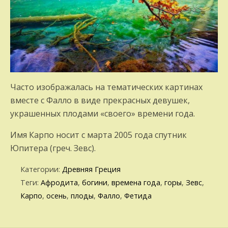
Часто изображалась на тематических картинах
вместе с Фалло в виде прекрасных девушек,
украшенных плодами «своего» времени года.
Имя Карпо носит с марта 2005 года спутник
Юпитера (греч. Зевс).
Категории:
Древняя Греция
Теги:
Афродита
,
богини
,
времена года
,
горы
,
Зевс
,
Карпо
,
осень
,
плоды
,
Фалло
,
Фетида