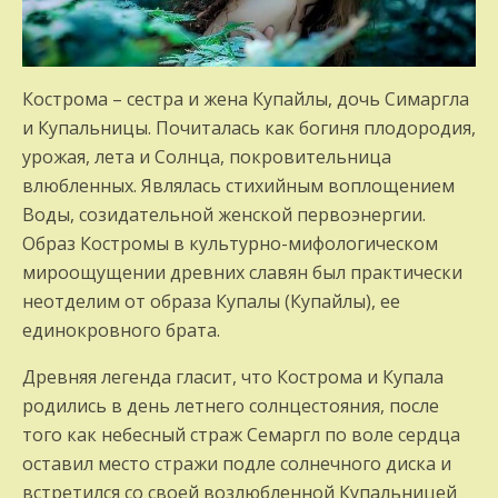
Кострома – сестра и жена Купайлы, дочь Симаргла
и Купальницы. Почиталась как богиня плодородия,
урожая, лета и Солнца, покровительница
влюбленных. Являлась стихийным воплощением
Воды, созидательной женской первоэнергии.
Образ Костромы в культурно-мифологическом
мироощущении древних славян был практически
неотделим от образа Купалы (Купайлы), ее
единокровного брата.
Древняя легенда гласит, что Кострома и Купала
родились в день летнего солнцестояния, после
того как небесный страж Семаргл по воле сердца
оставил место стражи подле солнечного диска и
встретился со своей возлюбленной Купальницей