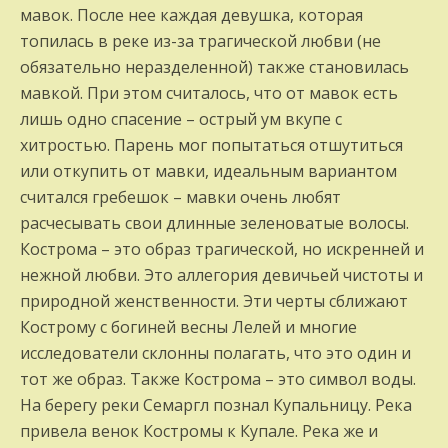
мавок. После нее каждая девушка, которая
топилась в реке из-за трагической любви (не
обязательно неразделенной) также становилась
мавкой. При этом считалось, что от мавок есть
лишь одно спасение – острый ум вкупе с
хитростью. Парень мог попытаться отшутиться
или откупить от мавки, идеальным вариантом
считался гребешок – мавки очень любят
расчесывать свои длинные зеленоватые волосы.
Кострома – это образ трагической, но искренней и
нежной любви. Это аллегория девичьей чистоты и
природной женственности. Эти черты сближают
Кострому с богиней весны Лелей и многие
исследователи склонны полагать, что это один и
тот же образ. Также Кострома – это символ воды.
На берегу реки Семаргл познал Купальницу. Река
привела венок Костромы к Купале. Река же и