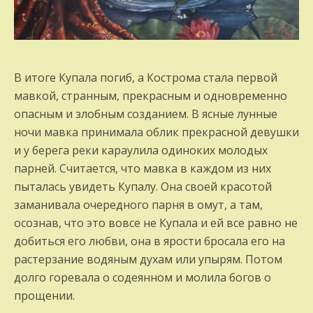
В итоге Купала погиб, а Кострома стала первой
мавкой, странным, прекрасным и одновременно
опасным и злобным созданием. В ясные лунные
ночи мавка принимала облик прекрасной девушки
и у берега реки караулила одиноких молодых
парней. Считается, что мавка в каждом из них
пыталась увидеть Купалу. Она своей красотой
заманивала очередного парня в омут, а там,
осознав, что это вовсе не Купала и ей все равно не
добиться его любви, она в ярости бросала его на
растерзание водяным духам или упырям. Потом
долго горевала о содеянном и молила богов о
прощении.