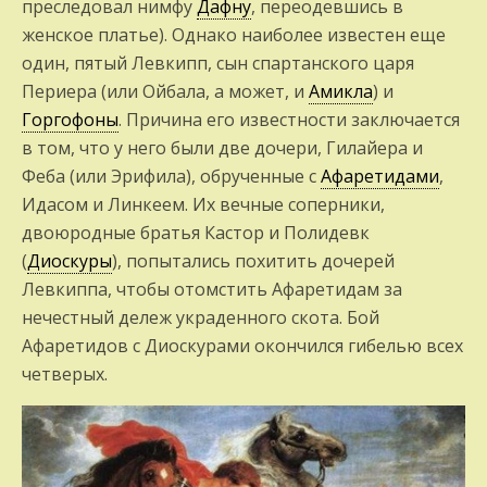
преследовал нимфу
Дафну
, переодевшись в
женское платье). Однако наиболее известен еще
один, пятый Левкипп, сын спартанского царя
Периера (или Ойбала, а может, и
Амикла
) и
Горгофоны
. Причина его известности заключается
в том, что у него были две дочери, Гилайера и
Феба (или Эрифила), обрученные с
Афаретидами
,
Идасом и Линкеем. Их вечные соперники,
двоюродные братья Кастор и Полидевк
(
Диоскуры
), попытались похитить дочерей
Левкиппа, чтобы отомстить Афаретидам за
нечестный дележ украденного скота. Бой
Афаретидов с Диоскурами окончился гибелью всех
четверых.