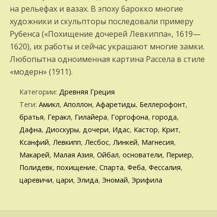
на рельефах и вазах. В эпоху барокко многие
художники и скульпторы последовали примеру
Рубенса («Похищение дочерей Левкиппа», 1619—
1620), их работы и сейчас украшают многие замки.
Любопытна одноименная картина Рассела в стиле
«модерн» (1911).
Категории:
Древняя Греция
Теги:
Амикл
,
Аполлон
,
Афаретиды
,
Беллерофонт
,
братья
,
Геракл
,
Гилайера
,
Горгофона
,
города
,
Дафна
,
Диоскуры
,
дочери
,
Идас
,
Кастор
,
Крит
,
Ксанфий
,
Левкипп
,
Лесбос
,
Линкей
,
Магнесия
,
Макарей
,
Малая Азия
,
Ойбал
,
основатели
,
Периер
,
Полидевк
,
похищение
,
Спарта
,
Феба
,
Фессалия
,
царевичи
,
цари
,
Элида
,
Эномай
,
Эрифила