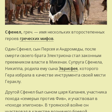
Сфенел,
греч. — имя нескольких второстепенных
героев
греческих мифов
.
Один Сфенел, сын Персея и Андромеды, после
смерти своего брата Электриона стал законным
преемником власти в Микенах. Супруга Сфенела,
Никиппа, родила ему сына
Эврисфея
, которого
Гера избрала в качестве инструмента своей мести
Гераклу.
Другой Сфенел был сыном царя Капанея, участника
похода «семерых против Фив», и участвовал в
«походе эпигонов». В троянской войне он
участвовал в качестве возничего боевой