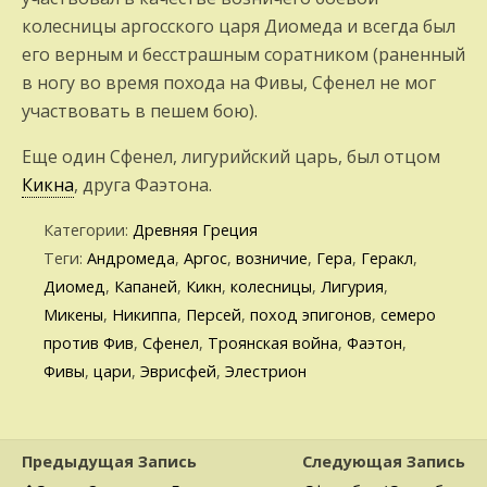
колесницы аргосского царя Диомеда и всегда был
его верным и бесстрашным соратником (раненный
в ногу во время похода на Фивы, Сфенел не мог
участвовать в пешем бою).
Еще один Сфенел, лигурийский царь, был отцом
Кикна
, друга Фаэтона.
Категории:
Древняя Греция
Теги:
Андромеда
,
Аргос
,
возничие
,
Гера
,
Геракл
,
Диомед
,
Капаней
,
Кикн
,
колесницы
,
Лигурия
,
Микены
,
Никиппа
,
Персей
,
поход эпигонов
,
семеро
против Фив
,
Сфенел
,
Троянская война
,
Фаэтон
,
Фивы
,
цари
,
Эврисфей
,
Элестрион
Предыдущая Запись
Следующая Запись