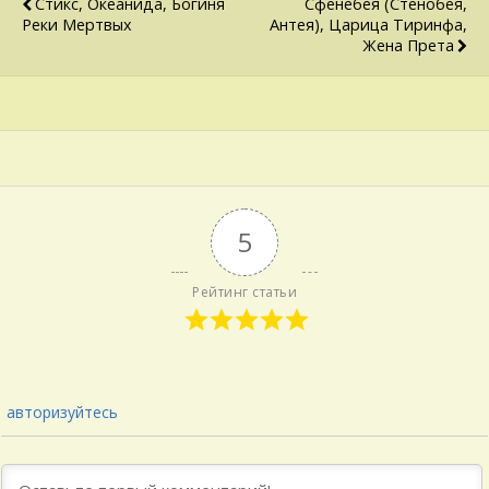
Стикс, Океанида, Богиня
Сфенебея (Стенобея,
Реки Мертвых
Антея), Царица Тиринфа,
Жена Прета
5
Рейтинг статьи
авторизуйтесь