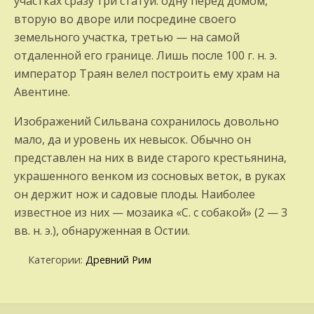
участках сразу три статуи: одну перед домом,
вторую во дворе или посредине своего
земельного участка, третью — на самой
отдаленной его грани­це. Лишь после 100 г. н. э.
император Траян велел построить ему храм на
Авентине.
Изображений Сильвана сохранилось довольно
мало, да и уровень их невысок. Обычно он
представлен на них в виде старого крестья­нина,
украшенного венком из сосновых ве­ток, в руках
он держит нож и садовые плоды. Наиболее
известное из них — мозаика «С. с собакой» (2 — 3
вв. н. э.), об­наруженная в Остии.
Категории:
Древний Рим