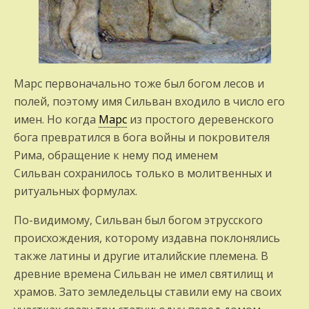
Марс первоначально тоже был богом ле­сов и
полей, поэтому имя Сильван входило в чис­ло его
имен. Но когда
Марс
из простого деревенского
бога превратился в бога вой­ны и покровителя
Рима, обращение к нему под именем
Сильван сохранилось только в моли­твенных и
ритуальных формулах.
По-видимому, Сильван был богом этрусского
происхождения, которому издавна покло­нялись
также латины и другие италийские племена. В
древние времена Сильван не имел святилищ и
храмов. Зато земледельцы ста­вили ему на своих