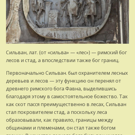
Сильван, лат. (от «сильва» — «лес») — римский бог
лесов и стад, а впоследст­вии также бог границ.
Первоначально Сильван. был охранителем лес­ных
деревьев и лесов — эту функцию он перенял от
древнего римского бога Фавна, выделившись
благодаря этому в самосто­ятельное божество. Так
как скот пасся пре­имущественно в лесах, Сильван
стал покровите­лем стад, а поскольку леса
образовывали, как правило, границы между
общинами и племенами, он стал также богом