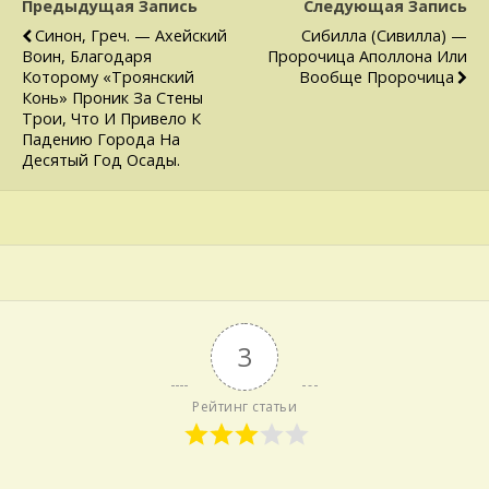
Предыдущая Запись
Следующая Запись
Синон, Греч. — Ахейский
Сибилла (Сивилла) —
Воин, Благодаря
Пророчица Апол­лона Или
Которому «троянский
Вообще Пророчица
Конь» Проник За Сте­ны
Трои, Что И Привело К
Падению Города На
Десятый Год Осады.
3
Рейтинг статьи