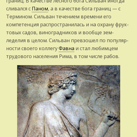
границ. В качестве лесного бога Сильван иногда
сливался с
Паном
, а в качестве бога границ — с
Тер­мином. Сильван течением времени его
компетен­ция распространилась и на охрану фрук­
товых садов, виноградников и вообще зем­
леделия в целом. Сильван превзошел по популяр­
ности своего коллегу
Фавна
и стал любим­цем
трудового населения Рима, в том числе рабов.