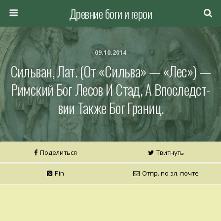
Древние боги и герои
09.10.2014
Сильван, Лат. (от «сильва» — «лес») —
Римский Бог Лесов И Стад, А Впоследст­
Вии Также Бог Границ.
Поделиться
Твитнуть
Pin
Отпр. по эл. почте