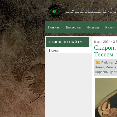
ДРЕВНИЕ БОГ
Главная
Пантеоны
Фильмы
Книги
ПОИСК ПО САЙТУ:
6 мая 2014 • 3 
Скирон,
Тесеем
Рубрики:
Д
Канет
,
Мегара
царевны
,
цар