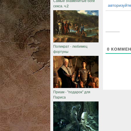
Самые знаменитые боги
авторизуйте
секса. ч.2
Поликрат - любимец
0
КОММЕН
фортуны
Приам - "подарок" для
Париса