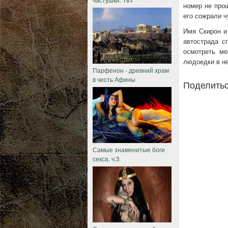
номер не прош
его сожрали 
Имя Скирон и
автострада с
осмотреть ме
людоедки в не
Парфенон - древний храм
в честь Афины
Поделитьс
Самые знаменитые боги
секса. ч.3