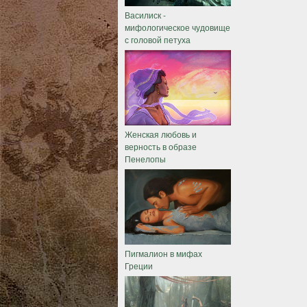
Василиск -
мифологическое чудовище
с головой петуха
Женская любовь и
верность в образе
Пенелопы
Пигмалион в мифах
Греции