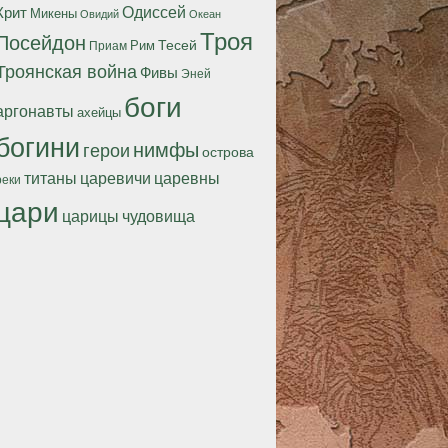
Одиссей
Крит
Микены
Океан
Овидий
Троя
Посейдон
Тесей
Рим
Приам
Троянская война
Фивы
Эней
боги
аргонавты
ахейцы
богини
нимфы
герои
острова
титаны
царевичи
царевны
реки
цари
царицы
чудовища