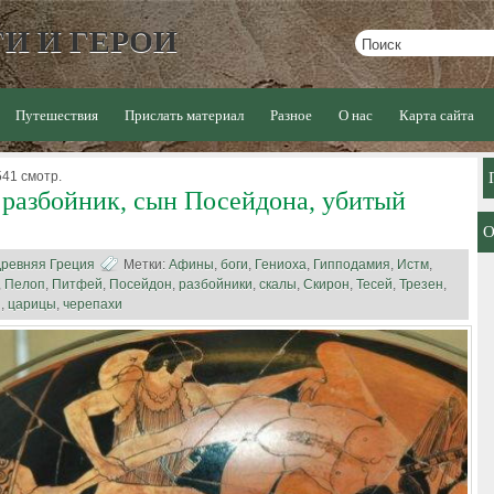
И И ГЕРОИ
Путешествия
Прислать материал
Разное
О нас
Карта сайта
541 смотр.
 разбойник, сын Посейдона, убитый
ревняя Греция
Метки:
Афины
,
боги
,
Гениоха
,
Гипподамия
,
Истм
,
,
Пелоп
,
Питфей
,
Посейдон
,
разбойники
,
скалы
,
Скирон
,
Тесей
,
Трезен
,
и
,
царицы
,
черепахи