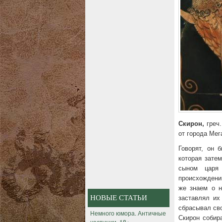
Скирон,
греч.
от города Мег
Говорят, он 
которая зате
сыном царя
происхождени
же знаем о н
НОВЫЕ СТАТЬИ
заставлял их
сбрасывал св
Немного юмора. Античные
Скирон собир
частушки. 18+