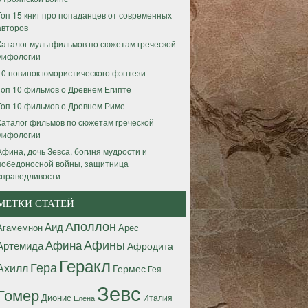
Топ 15 книг про попаданцев от современных
авторов
Каталог мультфильмов по сюжетам греческой
мифологии
10 новинок юмористического фэнтези
Топ 10 фильмов о Древнем Египте
Топ 10 фильмов о Древнем Риме
Каталог фильмов по сюжетам греческой
мифологии
Афина, дочь Зевса, богиня мудрости и
победоносной войны, защитница
справедливости
МЕТКИ СТАТЕЙ
Аполлон
Аид
Агамемнон
Арес
Афины
Афина
Артемида
Афродита
Геракл
Гера
Ахилл
Гермес
Гея
Зевс
Гомер
Дионис
Италия
Елена