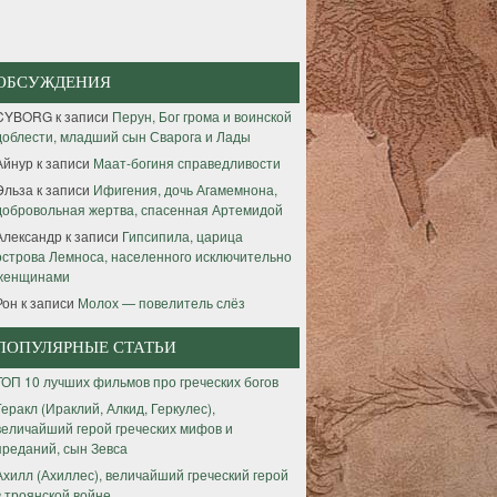
ОБСУЖДЕНИЯ
CYBORG
к записи
Перун, Бог грома и воинской
доблести, младший сын Сварога и Лады
Айнур
к записи
Маат-богиня справедливости
Эльза
к записи
Ифигения, дочь Агамемнона,
добровольная жертва, спасенная Артемидой
Александр
к записи
Гипсипила, царица
острова Лемноса, населенного исключительно
женщинами
Рон
к записи
Молох — повелитель слёз
ПОПУЛЯРНЫЕ СТАТЬИ
ТОП 10 лучших фильмов про греческих богов
Геракл (Ираклий, Алкид, Геркулес),
величайший герой греческих мифов и
преданий, сын Зевса
Ахилл (Ахиллес), величайший греческий герой
в троянской войне