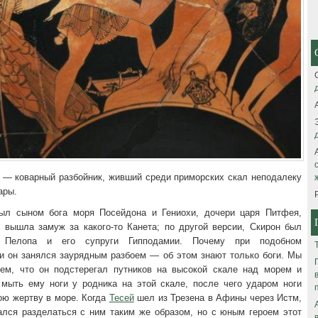
 — коварный разбойник, живший среди приморских скал неподалеку
ары.
был сыном бога моря Посейдона и Гениохи, дочери царя Питфея,
м вышла замуж за какого-то Канета; по другой версии, Скирон был
 Пелопа и его супруги Гипподамии. Почему при подобном
и он занялся заурядным разбоем — об этом знают только боги. Мы
ем, что он подстерегал путников на высокой скале над морем и
 мыть ему ноги у родника на этой скале, после чего ударом ноги
ою жертву в море. Когда
Тесей
шел из Трезена в Афины через Истм,
ался разделаться с ним таким же образом, но с юным героем этот