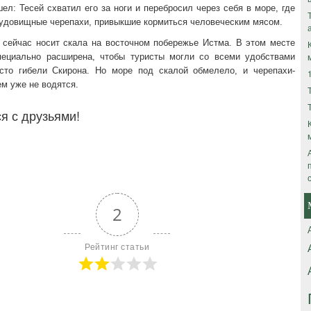
ел: Тесей схватил его за ноги и перебросил через себя в море, где
чудовищные черепахи, привыкшие кормиться человеческим мясом.
 сейчас носит скала на восточном побережье Истма. В этом месте
пециально расширена, чтобы туристы могли со всеми удобствами
сто гибели Скирона. Но море под скалой обмелело, и черепахи-
м уже не водятся.
я с друзьями!
2
Рейтинг статьи