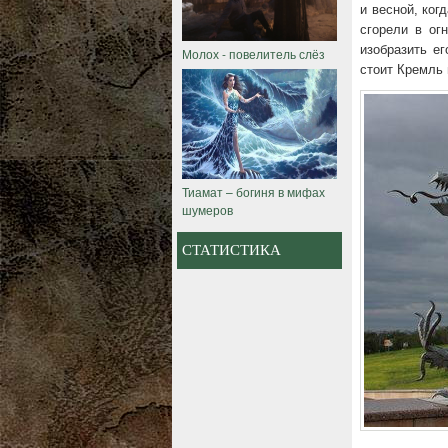
и весной, ког
сгорели в ог
изобразить ег
Молох - повелитель слёз
стоит Кремль 
Тиамат – богиня в мифах
шумеров
СТАТИСТИКА