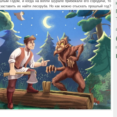
шлым Годом, и когда на вопли Шурале прибежали его сородичи, то
заставить их найти лесоруба. Но как можно отыскать прошлый год?