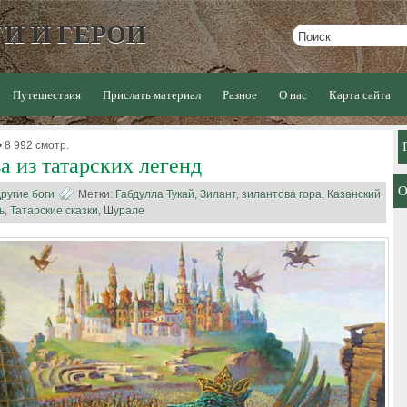
И И ГЕРОИ
Путешествия
Прислать материал
Разное
О нас
Карта сайта
 8 992 смотр.
а из татарских легенд
ругие боги
Метки:
Габдулла Тукай
,
Зилант
,
зилантова гора
,
Казанский
ь
,
Татарские сказки
,
Шурале