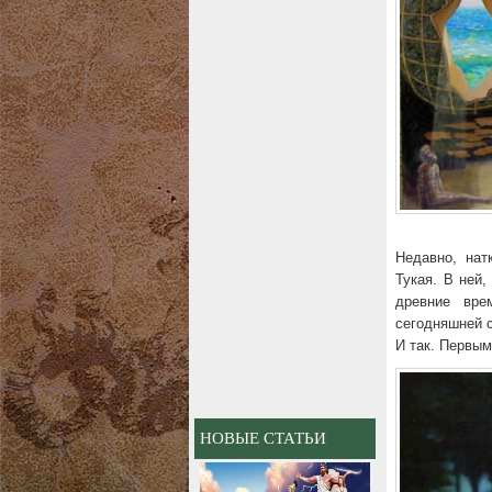
Недавно, нат
Тукая. В ней,
древние вре
сегодняшней с
И так. Первым
НОВЫЕ СТАТЬИ