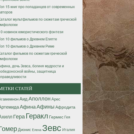
Топ 15 книг про попаданцев от современных
авторов
Каталог мультфильмов по сюжетам греческой
мифологии
10 новинок юмористического фэнтези
Топ 10 фильмов о Древнем Египте
Топ 10 фильмов о Древнем Риме
Каталог фильмов по сюжетам греческой
мифологии
Афина, дочь Зевса, богиня мудрости и
победоносной войны, защитница
справедливости
МЕТКИ СТАТЕЙ
Аполлон
Аид
Агамемнон
Арес
Афины
Афина
Артемида
Афродита
Геракл
Гера
Ахилл
Гермес
Гея
Зевс
Гомер
Дионис
Италия
Елена