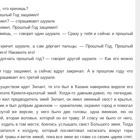
, что кричишь?
ошлый Год защемил!
мил? — спрашивают шурале.
емил, Прошлый Год защемил!
ймёшь, — говорит один шурале. — Сразу у тебя и сейчас и прошлый
кричит шурале, а сам дёргает пальцы. — Прошлый Год, Прошлый
его! Накажите его!
догнать прошлый год? — говорит другой шурале. — Как его можно
году защемил, а сейчас вдруг закричал. А в прошлом году что
рашивает его третий шурале.
ществом идет Зилант, те кто был в Казани наверняка видели его
возле Кремля-крылатый змей. Когда-то давным-давно, по легендам,
е жил предводитель змей Зилант, он имел змеиный хвост и крылья,
сии и был добрым драконом — хранителем, охранял город и помогал
угой же версии, у него было две головы: одна змеиная, ею он
, вторая воловья, которой он ел траву. И спасу не было от него,
ходить в том месте, боялись услышать свист Большого змея. Тогда
ратился к колдуну, который посоветовал натаскать вокруг горы
ой травы и веток зимой, пока все змеи во главе со своим царем спят,