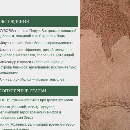
ОБСУЖДЕНИЯ
CYBORG
к записи
Перун, Бог грома и воинской
доблести, младший сын Сварога и Лады
Айнур
к записи
Маат-богиня справедливости
Эльза
к записи
Ифигения, дочь Агамемнона,
добровольная жертва, спасенная Артемидой
Александр
к записи
Гипсипила, царица
острова Лемноса, населенного исключительно
женщинами
Рон
к записи
Молох — повелитель слёз
ПОПУЛЯРНЫЕ СТАТЬИ
ТОП 10 лучших фильмов про греческих богов
Геракл (Ираклий, Алкид, Геркулес),
величайший герой греческих мифов и
преданий, сын Зевса
Ахилл (Ахиллес), величайший греческий герой
в троянской войне