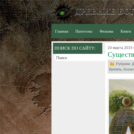
ДРЕВНИЕ БОГ
Главная
Пантеоны
Фильмы
Книги
ПОИСК ПО САЙТУ:
20 марта 2015 •
Существ
Рубрики:
Д
Кремль
,
Казан