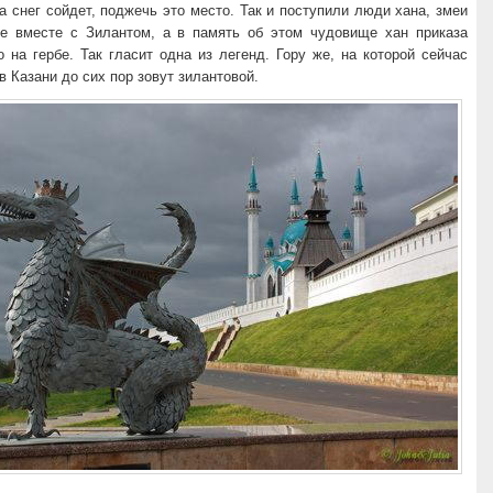
да снег сойдет, поджечь это место. Так и поступили люди хана, змеи
не вместе с Зилантом, а в память об этом чудовище хан приказа
о на гербе. Так гласит одна из легенд. Гору же, на которой сейчас
в Казани до сих пор зовут зилантовой.