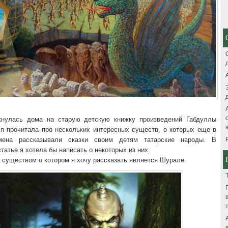
кнулась дома на старую детскую книжку произведений Габдуллы
 я прочитала про нескольких интересных существ, о которых еще в
мена рассказывали сказки своим детям татарские народы. В
татье я хотела бы написать о некоторых из них.
 существом о котором я хочу рассказать является Шурале.