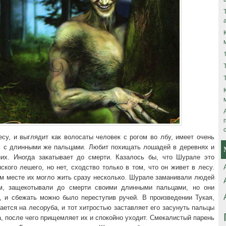
су, и выглядит как волосаты человек с рогом во лбу, имеет очень
, с длинными же пальцами. Любит похищать лошадей в деревнях и
них. Иногда закатывает до смерти. Казалось бы, что Шурале это
ского лешего, но нет, сходство только в том, что он живет в лесу.
ом месте их могло жить сразу несколько. Шурале заманивали людей
м, защекотывали до смерти своими длинными пальцами, но они
, и сбежать можно было переступив ручей. В произведении Тукая,
ется на лесоруба, и тот хитростью заставляет его засунуть пальцы
, после чего прищемляет их и спокойно уходит. Смекалистый парень