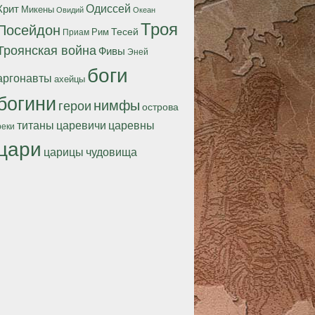
Одиссей
Крит
Микены
Океан
Овидий
Троя
Посейдон
Тесей
Рим
Приам
Троянская война
Фивы
Эней
боги
аргонавты
ахейцы
богини
нимфы
герои
острова
титаны
царевичи
царевны
реки
цари
царицы
чудовища