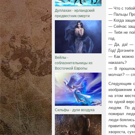
— Что с тобой
Дуллахан - ирландский
— Пальцы Пр
предвестник смерти
— Когда заще
— Сейчас защ
— Тебя не по
год.
— Да, да! — 
Год! Догоните 
— Как можно 
Вейлы -
соблазнительницы из
наказать?
Восточной Европы
— В прошлом 
молчал? — сп
Следующим су
изображение 
на этом мест
по одной вер
людям. По др
Сильфы - духи воздуха
пожирал людей
люди боялись 
правитель об
хвороста, сух