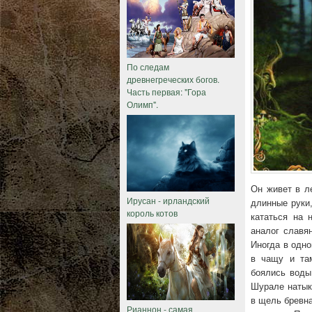
По следам
древнегреческих богов.
Часть первая: "Гора
Олимп".
Он живет в ле
Ирусан - ирландский
длинные руки
король котов
кататься на 
аналог славян
Иногда в одн
в чащу и та
боялись воды
Шурале натыка
в щель бревна
Рианнон - самая