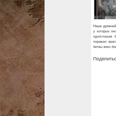
Наше древней
у которых он
одноглазым б
поражал враг
битвы веко бо
Поделитьс