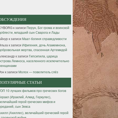
ОБСУЖДЕНИЯ
CYBORG
к записи
Перун, Бог грома и воинской
доблести, младший сын Сварога и Лады
Айнур
к записи
Маат-богиня справедливости
Эльза
к записи
Ифигения, дочь Агамемнона,
добровольная жертва, спасенная Артемидой
Александр
к записи
Гипсипила, царица
острова Лемноса, населенного исключительно
женщинами
Рон
к записи
Молох — повелитель слёз
ПОПУЛЯРНЫЕ СТАТЬИ
ТОП 10 лучших фильмов про греческих богов
Геракл (Ираклий, Алкид, Геркулес),
величайший герой греческих мифов и
преданий, сын Зевса
Ахилл (Ахиллес), величайший греческий герой
в троянской войне