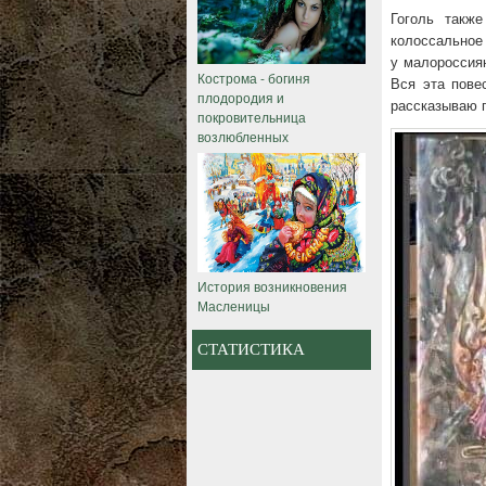
Гоголь такж
колоссальное
у малороссиян
Кострома - богиня
Вся эта пове
плодородия и
рассказываю п
покровительница
возлюбленных
История возникновения
Масленицы
СТАТИСТИКА