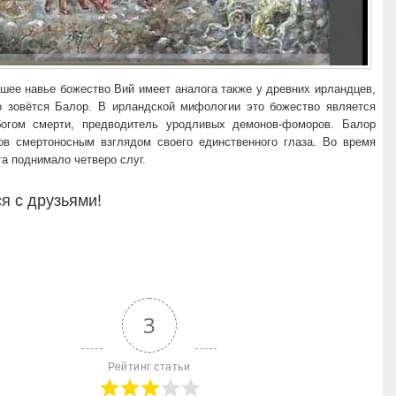
шее навье божество Вий имеет аналога также у древних ирландцев,
о зовётся Балор. В ирландской мифологии это божество является
огом смерти, предводитель уродливых демонов-фоморов. Балор
ов смертоносным взглядом своего единственного глаза. Во время
га поднимало четверо слуг.
я с друзьями!
3
Рейтинг статьи