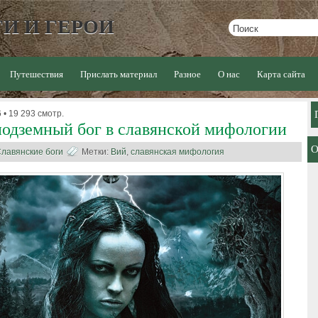
И И ГЕРОИ
Путешествия
Прислать материал
Разное
О нас
Карта сайта
 • 19 293 смотр.
одземный бог в славянской мифологии
лавянские боги
Метки:
Вий
,
славянская мифология