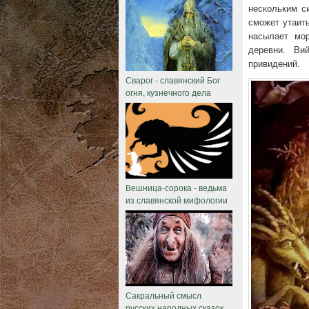
нескольким с
сможет утаит
насылает мор
деревни. Ви
привидений.
Сварог - славянский Бог
огня, кузнечного дела
Вешница-сорока - ведьма
из славянской мифологии
Сакральный смысл
русских народных сказок.