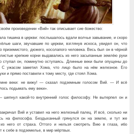
 своём произведении «Вий» так описывает сие божество:
ала тишина в церкви: послышалось вдали волчье завывание, и скоро
ёлые шаги, звучавшие по церкви, взглянув искоса, увидел он, что
то приземистого, дюжего, косолапого человека. Весь был он в чёрной
илистые крепкие корни выдавались из него засыпанные землёю руки
ло ступал он, поминутно оступаясь. Длинные веки были опущены до
 С ужасом заметил Хома, что лицо было на нём железное. Его
уки и прямо поставили к тому месту, где стоял Хома.
мне веки: не вижу! — сказал подземным голосом Вий. — И всё
лось подымать ему веки».
— шепнул какой-то внутренний голос философу. Не вытерпел он и
акричал Вий и уставил на него железный палец. И всё, сколько ни
сь на философа. Бездыханный грянулся он на землю, и тут же
из него от страха. Оттого и нельзя смотреть Вию в глаза, ибо
ет к себе в подземелье, в мир мёртвых.