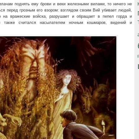
илачам поднять ему брови и веки железными вилами, то ничего не
ься перед грозным его взором: взглядом своим Вий убивает людей,
 на вражеские войска, разрушает и обращает в пепел горда и
й также считался насылателем ночным кошмаров, видений и