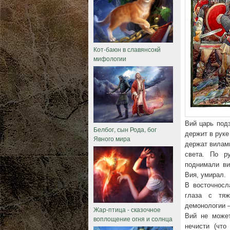
Кот-баюн в славянсокй
мифологии
Вий царь под
Белбог, сын Рода, бог
держит в руке
Явного мира
держат вилами
света. По р
поднимали ви
Вия, умирал.
В восточносл
глаза с тяж
демонологии —
Жар-птица - сказочное
Вий не может
воплощение огня и солнца
нечисти (что