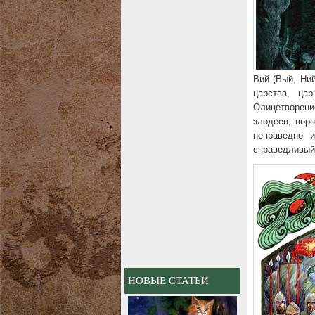
Вий (Вый, Ни
царства, цар
Олицетворен
злодеев, воро
неправедно 
справедливый
НОВЫЕ СТАТЬИ