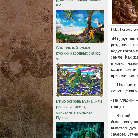
ч.2
Н.В. Гоголь в
«И вдруг наст
раздались тяж
Сакральный смысл
ведут какого-
русских народных сказок.
земле. Как ж
ч.1
и ноги. Тяже
самой земли.
привели под р
— Подымите 
сонмище кину
«Не гляди!» 
Мимо острова Буяна...или
реальные места,
глянул.
описанные в сказках
— Вот он! — з
Пушкина
было, кинуло
вылетел дух 
заберёт, утян