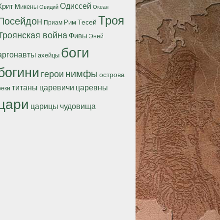
Одиссей
Крит
Микены
Океан
Овидий
Троя
Посейдон
Тесей
Рим
Приам
Троянская война
Фивы
Эней
боги
аргонавты
ахейцы
богини
нимфы
герои
острова
титаны
царевичи
царевны
реки
цари
царицы
чудовища