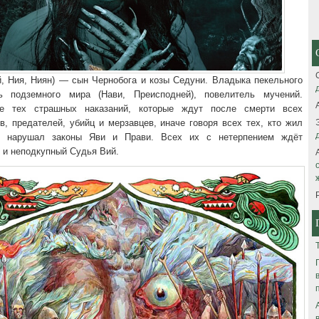
й, Ния, Ниян) — сын Чернобога и козы Седуни. Владыка пекельного
ь подземного мира (Нави, Преисподней), повелитель мучений.
ие тех страшных наказаний, которые ждут после смерти всех
в, предателей, убийц и мерзавцев, иначе говоря всех тех, кто жил
и нарушал законы Яви и Прави. Всех их с нетерпением ждёт
 и неподкупный Судья Вий.