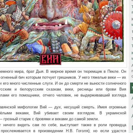
земного мира, брат Дыя. В мирное время он тюремщик в Пекле. Он
 огненный бич которым потчует грешников. У него тяжелые веки — их
 его много численные слуги. И он до смерти не выности солнечного
усским и белорусским сказкам, веки, ресницы или брови Вия
лами его помощники, отчего человек, не выдерживавший взгляда
авянской мифологии Вий — дух, несущий смерть. Имея огромные
ёлыми веками, Вий убивает своим взглядом. В украинской
 грозный старик с бровями и веками до самой земли.
 ничего видеть сам по себе, выступает также в роли провидца
 прослеживается в произведении Н.В. Гоголя); но если удастся