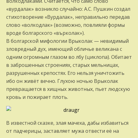
волкодлаками. Считается, что само слово
«вурдалак» возникло случайно: А.С. Пушкин создал
стихотворение «Вурдалак», неправильно передав
слово «волкодлак» (возможно, повлияли формы
вроде болгарского «върколак»).
В болгарской мифологии Врыколак — невидимый
зловредный дух, имеющий обличье великана с
одним огромным глазом во лбу (циклопа). Обитает
в заброшенных строениях, старых мельницах,
разрушенных крепостях. Его нельзя уничтожить
ибо он живёт вечно. Глухою ночью Врыколак
превращается в хищных животных, пьет людскую
кровь и пожирает плоть.
В известной сказке, злая мачеха, дабы избавиться
от падчерицы, заставляет мужа отвести её на