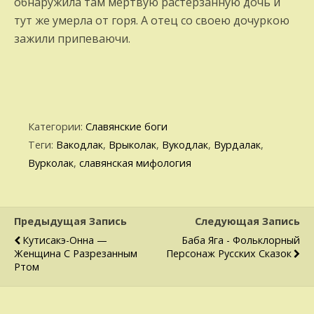
обнаружила там мёртвую растерзанную дочь и
тут же умерла от горя. А отец со своею дочуркою
зажили припеваючи.
Категории:
Славянские боги
Теги:
Вакодлак
,
Врыколак
,
Вукодлак
,
Вурдалак
,
Вурколак
,
славянская мифология
Предыдущая Запись
Следующая Запись
Кутисакэ-Онна —
Баба Яга - Фольклорный
Женщина С Разрезанным
Персонаж Русских Сказок
Ртом