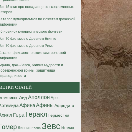
Топ 15 книг про попаданцев от современных
авторов
Каталог мультфильмов по сюжетам греческой
мифологии
10 новинок юмористического фэнтези
Топ 10 фильмов о Древнем Египте
Топ 10 фильмов о Древнем Риме
Каталог фильмов по сюжетам греческой
мифологии
Афина, дочь Зевса, богиня мудрости и
победоносной войны, защитница
справедливости
МЕТКИ СТАТЕЙ
Аполлон
Аид
Агамемнон
Арес
Афины
Афина
Артемида
Афродита
Геракл
Гера
Ахилл
Гермес
Гея
Зевс
Гомер
Дионис
Италия
Елена