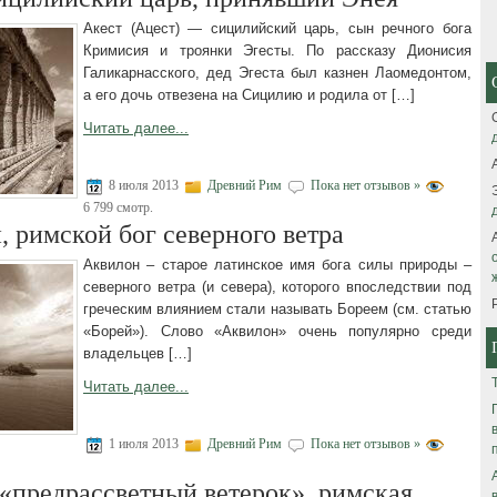
Акест (Ацест) — сицилийский царь, сын речного бога
Кримисия и троянки Эгесты. По рассказу Дионисия
Галикарнасского, дед Эгеста был казнен Лаомедонтом,
а его дочь отвезена на Сицилию и родила от […]
Читать далее...
8 июля 2013
Древний Рим
Пока нет отзывов »
6 799 смотр.
, римской бог северного ветра
Аквилон – старое латинское имя бога силы природы –
северного ветра (и севера), которого впоследствии под
греческим влиянием стали называть Бореем (см. статью
«Борей»). Слово «Аквилон» очень популярно среди
владельцев […]
Читать далее...
1 июля 2013
Древний Рим
Пока нет отзывов »
 «предрассветный ветерок», римская