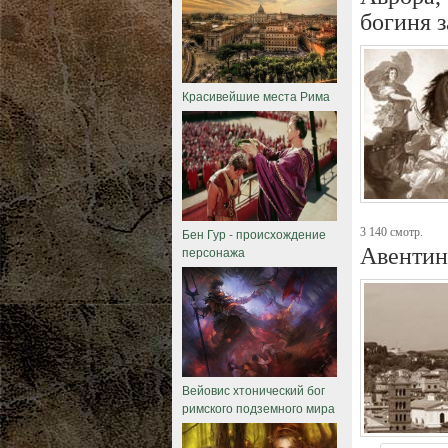
богиня 
Красивейшие места Рима
3 140 смотр.
Бен Гур - происхождение
Авентин
персонажа
Вейовис хтонический бог
римского подземного мира