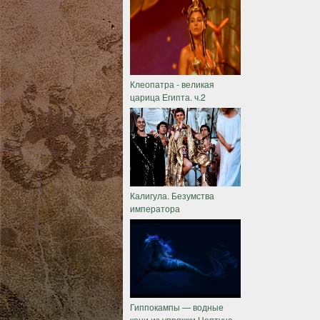
Клеопатра - великая
царица Египта. ч.2
Калигула. Безумства
императора
Гиппокампы — водные
кони из упряжки Нептуна