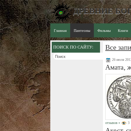
ДРЕВНИЕ БОГ
Главная
Пантеоны
Фильмы
Книги
Все зап
ПОИСК ПО САЙТУ:
26 июля 20
Амата, 
отзывов »
3 
Акест, 