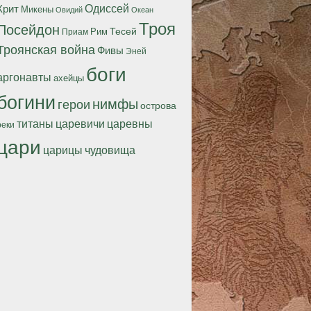
Одиссей
Крит
Микены
Океан
Овидий
Троя
Посейдон
Тесей
Рим
Приам
Троянская война
Фивы
Эней
боги
аргонавты
ахейцы
богини
нимфы
герои
острова
титаны
царевичи
царевны
реки
цари
царицы
чудовища