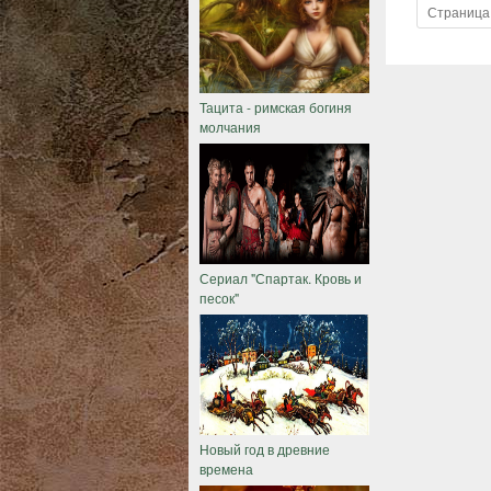
Страница 
Тацита - римская богиня
молчания
Сериал "Спартак. Кровь и
песок"
Новый год в древние
времена