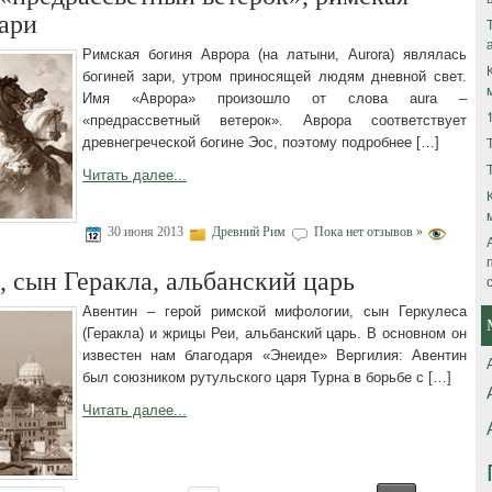
зари
Римская богиня Аврора (на латыни, Aurora) являлась
богиней зари, утром приносящей людям дневной свет.
Имя «Аврора» произошло от слова aura –
«предрассветный ветерок». Аврора соответствует
древнегреческой богине Эос, поэтому подробнее […]
Читать далее...
30 июня 2013
Древний Рим
Пока нет отзывов »
, сын Геракла, альбанский царь
Авентин – герой римской мифологии, сын Геркулеса
(Геракла) и жрицы Реи, альбанский царь. В основном он
известен нам благодаря «Энеиде» Вергилия: Авентин
был союзником рутульского царя Турна в борьбе с […]
Читать далее...