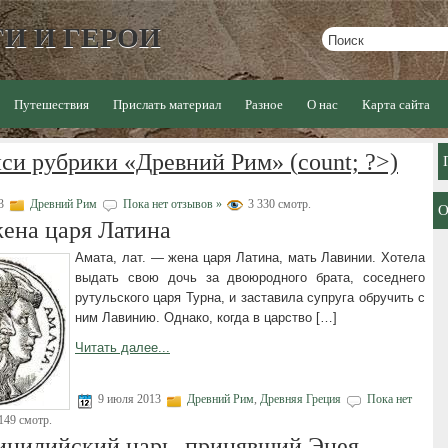
И И ГЕРОИ
Путешествия
Прислать материал
Разное
О нас
Карта сайта
иси рубрики «Древний Рим» (
count; ?>)
13
Древний Рим
Пока нет отзывов »
3 330 смотр.
жена царя Латина
Амата, лат. — жена царя Латина, мать Лавинии. Хотела
выдать свою дочь за двоюродного брата, соседнего
рутульского царя Турна, и заставила супруга обручить с
ним Лавинию. Однако, когда в царство […]
Читать далее...
9 июля 2013
Древний Рим
,
Древняя Греция
Пока нет
149 смотр.
сицилийский царь, принявший Энея