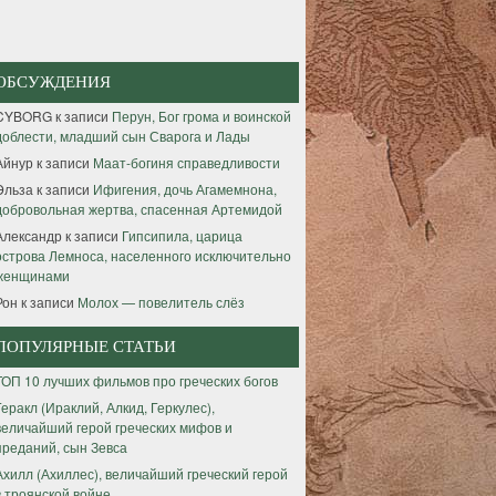
ОБСУЖДЕНИЯ
CYBORG
к записи
Перун, Бог грома и воинской
доблести, младший сын Сварога и Лады
Айнур
к записи
Маат-богиня справедливости
Эльза
к записи
Ифигения, дочь Агамемнона,
добровольная жертва, спасенная Артемидой
Александр
к записи
Гипсипила, царица
острова Лемноса, населенного исключительно
женщинами
Рон
к записи
Молох — повелитель слёз
ПОПУЛЯРНЫЕ СТАТЬИ
ТОП 10 лучших фильмов про греческих богов
Геракл (Ираклий, Алкид, Геркулес),
величайший герой греческих мифов и
преданий, сын Зевса
Ахилл (Ахиллес), величайший греческий герой
в троянской войне