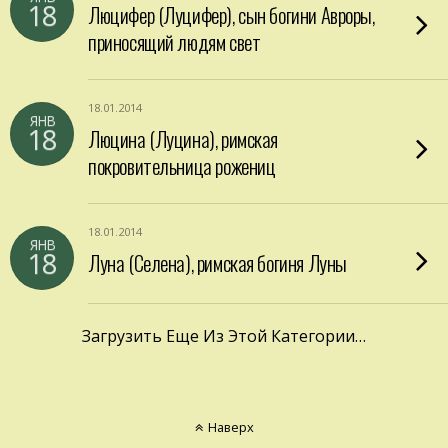
18
Люцифер (Луцифер), сын богини Авроры,
приносящий людям свет
18.01.2014
ЯНВ
18
Люцина (Луцина), римская
покровительница рожениц
18.01.2014
ЯНВ
18
Луна (Селена), римская богиня Луны
Загрузить Еще Из Этой Категории…
Наверх