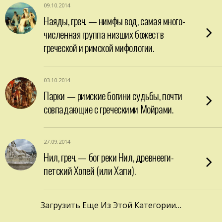
09.10.2014
Наяды, греч. — нимфы вод, самая много­
численная группа низших божеств
гречес­кой и римской мифологии.
03.10.2014
Парки — римские богини судьбы, почти
совпадающие с греческими Мойрами.
27.09.2014
Нил, греч. — бог реки Нил, древнееги­
петский Хопей (или Хапи).
Загрузить Еще Из Этой Категории…