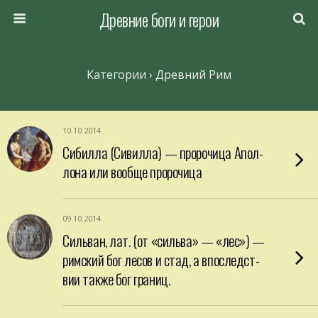
Древние боги и герои
Категории ›
Древний Рим
10.10.2014
Сибилла (Сивилла) — пророчица Апол­
лона или вообще пророчица
09.10.2014
Сильван, лат. (от «сильва» — «лес») —
римский бог лесов и стад, а впоследст­
вии также бог границ.