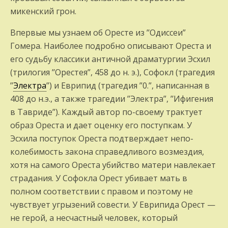
микенс­кий грон.
Впервые мы узнаем об Оресте из ’’Одиссеи”
Гомера. Наиболее подробно описывают Ореста и
его судьбу классики античной драматур­гии Эсхил
(трилогия ’’Орестея”, 458 до н. э.), Софокл (трагедия
’’
Электра
”) и Еври­пид (трагедия ”0.”, написанная в
408 до н.э., а также трагедии ’’Электра”, ’’Ифигения
в Тавриде”). Каждый автор по-своему трак­тует
образ Ореста и дает оценку его поступкам. У
Эсхила поступок Ореста подтверждает непо­
колебимость закона справедливого возмез­дия,
хотя на самого Ореста убийство матери навлекает
страдания. У Софокла Орест убива­ет мать в
полном соответствии с правом и поэтому не
чувствует угрызений совести. У Еврипида Орест —
не герой, а несчастный человек, который