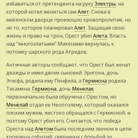
избавиться от пре­тендента на руку
Электры
, на
которой хо­тел жениться сам
Алет
. Снова в
микенском дворце произошло кровопролитие, но
не то, которое планировал
Алет
. Защищая свою
жизнь и право на трон, Орест убил
Алета
. Власть
над ’’многозлатыми” Микенами ве­рнулась к
потомку царского рода Атридов.
Античные авторы сообщают, что Орест был женат
дважды и имел двоих сыновей: Эригона, дочь
Эгисфа, родила ему Пенфила, а
Гермиона
родила
Тисамена.
Гермиона
, дочь
Менелая
,
первоначально была обруче­на с Орестом, но
Менелай
отдал ее Неоптолему, который оказался
плохим мужем, жестоко обращался с Гермионой, и
поэтому Орест убил его. Считается, что победа
Ореста над
Алетом
была последним звеном в цепи
кровавых событий, связанных с борьбой за