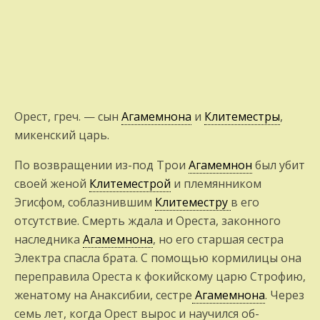
Орест, греч. — сын
Агамемнона
и
Клитеместры
,
микенский царь.
По возвращении из-под Трои
Агамемнон
был убит
своей женой
Клитеместрой
и пле­мянником
Эгисфом, соблазнившим
Клитеместру
в его
отсутствие. Смерть ждала и Ореста, законного
наследника
Агамемнона
, но его старшая сестра
Электра спасла брата. С помощью кормилицы она
переправила Ореста к фокийскому царю Строфию,
женатому на Анаксибии, сестре
Агамемнона
. Через
семь лет, когда Орест вырос и научился об­