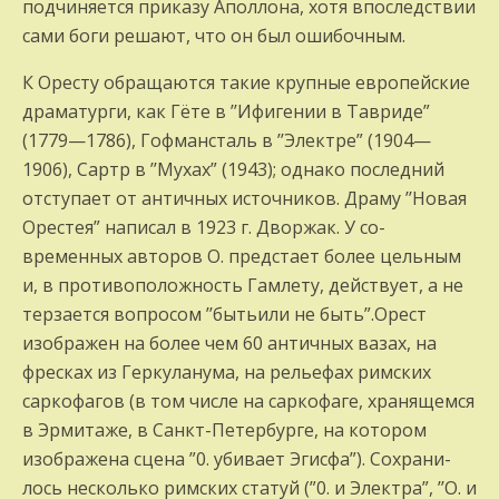
подчиняется приказу Аполлона, хотя впоследствии
сами боги ре­шают, что он был ошибочным.
К Оресту обращаются такие крупные евро­пейские
драматурги, как Гёте в ’’Ифигении в Тавриде”
(1779—1786), Гофмансталь в ’’Электре” (1904—
1906), Сартр в ’’Мухах” (1943); однако последний
отступает от ан­тичных источников. Драму ’’Новая
Оре­стея” написал в 1923 г. Дворжак. У со­
временных авторов О. предстает более цельным
и, в противоположность Гамлету, действует, а не
терзается вопросом ’’бытьили не быть”.Орест
изображен на более чем 60 античных вазах, на
фресках из Геркуланума, на релье­фах римских
саркофагов (в том числе на саркофаге, хранящемся
в Эрмитаже, в Санкт-Петербурге, на котором
изображе­на сцена ”0. убивает Эгисфа”). Сохрани­
лось несколько римских статуй (”0. и Элек­тра”, ’’О. и