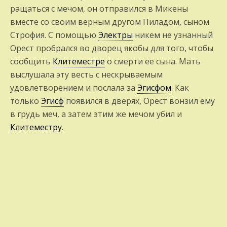
ращаться с мечом, он отправился в Микены
вместе со своим верным другом Пиладом, сыном
Строфия. С помощью
Электры
ни­кем не узнанный
Орест пробрался во дворец якобы для того, чтобы
сообщить
Клитеместре
о смерти ее сына. Мать
выслушала эту весть с нескрываемым
удовлетворением и послала за
Эгисфом
. Как
только
Эгисф
появился в дверях, Орест вонзил ему
в грудь меч, а затем этим же мечом убил и
Клитеместру
.