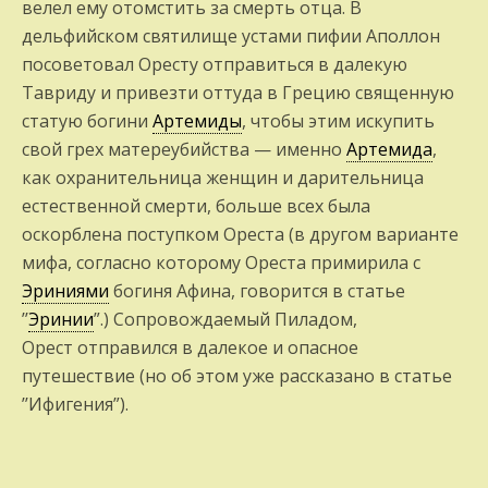
велел ему отомстить за смерть отца. В
дельфийском святилище устами пи­фии Аполлон
посоветовал Оресту отправиться в далекую
Тавриду и привезти оттуда в Грецию священную
статую богини
Ар­темиды
, чтобы этим искупить
свой грех матереубийства — именно
Артемида
,
как охранительница женщин и дарительница
естественной смерти, больше всех была
оскорблена поступком Ореста (в другом вари­анте
мифа, согласно которому Ореста примири­ла с
Эриниями
богиня Афина, говорится в статье
’’
Эринии
”.) Сопровождаемый Пиладом,
Орест отправился в далекое и опасное
путешествие (но об этом уже рассказано в статье
’’Ифигения”).