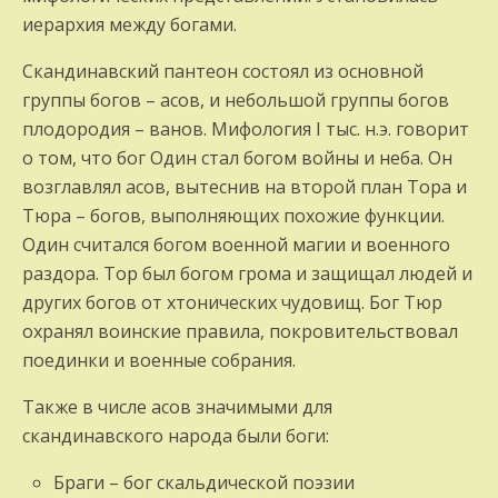
иерархия между богами.
Скандинавский пантеон состоял из основной
группы богов – асов, и небольшой группы богов
плодородия – ванов. Мифология I тыс. н.э. говорит
о том, что бог Один стал богом войны и неба. Он
возглавлял асов, вытеснив на второй план Тора и
Тюра – богов, выполняющих похожие функции.
Один считался богом военной магии и военного
раздора. Тор был богом грома и защищал людей и
других богов от хтонических чудовищ. Бог Тюр
охранял воинские правила, покровительствовал
поединки и военные собрания.
Также в числе асов значимыми для
скандинавского народа были боги:
Браги – бог скальдической поэзии