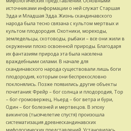
мифологических представлений. Основными
источниками информации о ней служат Старшая
Эдда и Младшая Эдда. Жизнь скандинавского
народа была тесно связана с культом мертвых и
культом плодородия. Охотники, мореходы,
земледельцы, скотоводы, рыбаки – все они жили в
окружении плохо освоенной природы. Благодаря
их фантазиям природа эта была населена
враждебными силами. В начале для
скандинавского народа существовали лишь боги
плодородия, которым они беспрекословно
поклонялись. Позже появились другие объекты
почитания: Фрейр – бог солнца и плодородия, Тор
– бог-громовержец, Ньерд – бог ветра и бури,
Один – бог болезней и мертвецов. В эпоху
викингов (тысячелетие спустя) произошла
систематизация древнескандинавских
мифологических представлений. Установилась