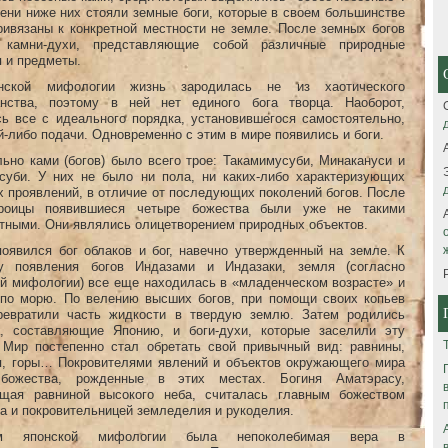
ени ниже них стояли земные боги, которые в своем большинстве
ривязаны к конкретной местности не земле. После земных богов
 камни-духи, представляющие собой различные природные
 и предметы.
нской мифологии жизнь зародилась не из хаотического
анства, поэтому в ней нет единого бога творца. Наоборот,
сь все с идеального порядка, установившегося самостоятельно,
й-либо подачи. Одновременно с этим в мире появились и боги.
ьно ками (богов) было всего трое: Такамимусуби, Минакануси и
суби. У них не было ни пола, ни каких-либо характеризующих
 проявлений, в отличие от последующих поколений богов. После
роицы появившиеся четыре божества были уже не такими
тными. Они являлись олицетворением природных объектов.
появился бог облаков и бог, навечно утвержденный на земле. К
у появления богов Индазами и Индазаки, земля (согласно
ой мифологии) все еще находилась в «младенческом возрасте» и
 по морю. По велению высших богов, при помощи своих копьев
ревратили часть жидкости в твердую землю. Затем родились
а, составляющие Японию, и боги-духи, которые заселили эту
. Мир постепенно стал обретать свой привычный вид: равнины,
я, горы… Покровителями явлений и объектов окружающего мира
божества, рожденные в этих местах. Богиня Аматэрасу,
щая равниной высокого неба, считалась главным божеством
а и покровительницей земледелия и рукоделия.
ом японской мифологии была непоколебимая вера в