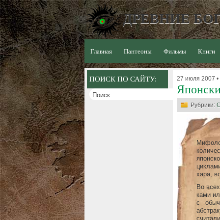
ДРЕВНИЕ БОГ
Главная
Пантеоны
Фильмы
Книги
ПОИСК ПО САЙТУ:
27 июля 2007 •
Японски
Рубрики:
Мифоло
количе
японск
циклам
хара, в
Во всех
ками ил
с обыч
абстра
считали