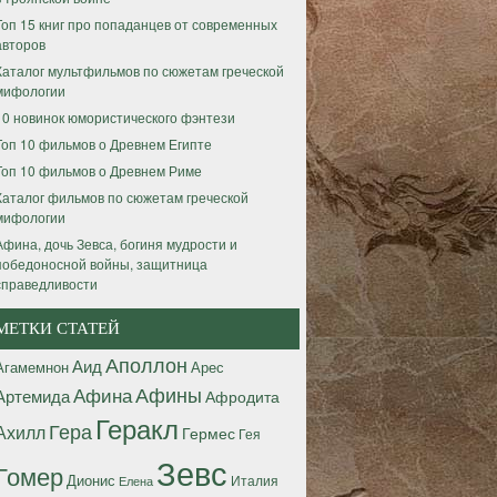
Топ 15 книг про попаданцев от современных
авторов
Каталог мультфильмов по сюжетам греческой
мифологии
10 новинок юмористического фэнтези
Топ 10 фильмов о Древнем Египте
Топ 10 фильмов о Древнем Риме
Каталог фильмов по сюжетам греческой
мифологии
Афина, дочь Зевса, богиня мудрости и
победоносной войны, защитница
справедливости
МЕТКИ СТАТЕЙ
Аполлон
Аид
Агамемнон
Арес
Афины
Афина
Артемида
Афродита
Геракл
Гера
Ахилл
Гермес
Гея
Зевс
Гомер
Дионис
Италия
Елена