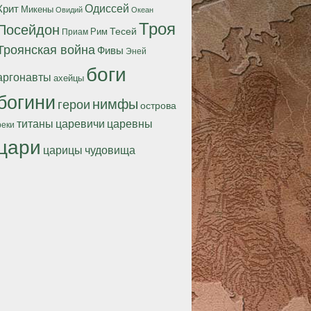
Одиссей
Крит
Микены
Океан
Овидий
Троя
Посейдон
Тесей
Рим
Приам
Троянская война
Фивы
Эней
боги
аргонавты
ахейцы
богини
нимфы
герои
острова
титаны
царевичи
царевны
реки
цари
царицы
чудовища