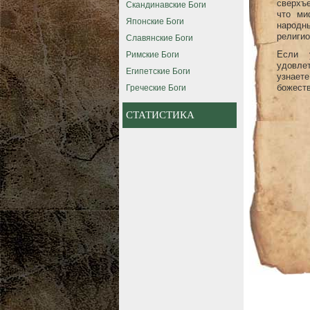
Скандинавские Боги
сверхъ
что ми
Японские Боги
народ
Славянские Боги
религио
Римские Боги
Если 
удовле
Египетские Боги
узнает
Греческие Боги
божеств
СТАТИСТИКА