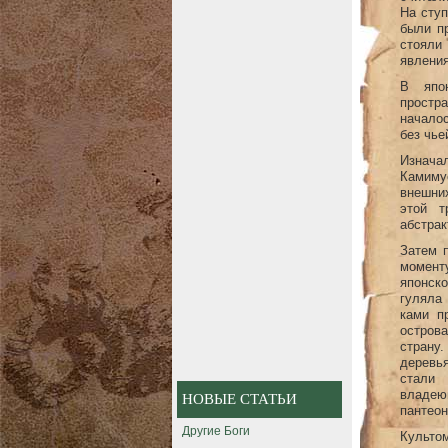
На ступ
были п
стояли
явления
В япо
простр
начало
без чье
Изначал
Камиму
внешних
этой т
абстрак
Затем 
момент
японск
гуляла
ками п
остров
страну
деревь
стали 
владею
НОВЫЕ СТАТЬИ
пантеон
Другие Боги
Культ