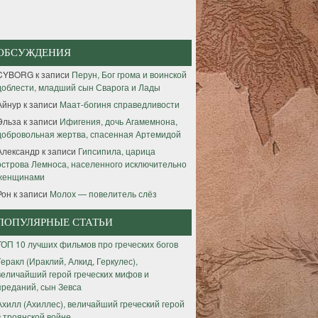
ОБСУЖДЕНИЯ
CYBORG
к записи
Перун, Бог грома и воинской
доблести, младший сын Сварога и Лады
Айнур
к записи
Маат-богиня справедливости
Эльза
к записи
Ифигения, дочь Агамемнона,
добровольная жертва, спасенная Артемидой
Александр
к записи
Гипсипила, царица
острова Лемноса, населенного исключительно
женщинами
Рон
к записи
Молох — повелитель слёз
ПОПУЛЯРНЫЕ СТАТЬИ
ТОП 10 лучших фильмов про греческих богов
Геракл (Ираклий, Алкид, Геркулес),
величайший герой греческих мифов и
преданий, сын Зевса
Ахилл (Ахиллес), величайший греческий герой
в троянской войне