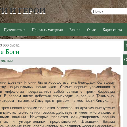
И И ГЕРОИ
Путешествия
Прислать материал
Разное
О нас
Карта сайта
 3 666 смотр.
е Боги
Скрытые
гия Древней Японии была хорошо изучена благодаря большому
ству национальных памятников. Самые первые упоминания о
ой мифологии представляют собой свитки с тремя базовыми
и. В первом цикле действия происходят на равнине Такамо-но-
о втором – на земле Измундо, в третьем – в местности Химука.
 трех циклах героями являются божества, по-другому именуемые
и микото. Кто-то из них говорит, действует и имеет много сходств
ными людьми. Некоторые являются олицетворением весьма
ктных и умозрительных представлений. Высшими богами
сь небесные ками, среди которых выделялись «особо небесные».