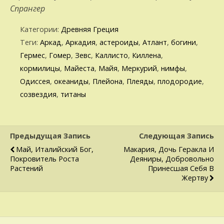
Спрангер
Категории:
Древняя Греция
Теги:
Аркад
,
Аркадия
,
астероиды
,
Атлант
,
богини
,
Гермес
,
Гомер
,
Зевс
,
Каллисто
,
Киллена
,
кормилицы
,
Майеста
,
Майя
,
Меркурий
,
нимфы
,
Одиссея
,
океаниды
,
Плейона
,
Плеяды
,
плодородие
,
созвездия
,
титаны
Предыдущая Запись
Следующая Запись
Май, Италийский Бог,
Макария, Дочь Геракла И
Покровитель Роста
Деяниры, Добровольно
Растений
Принесшая Себя В
Жертву