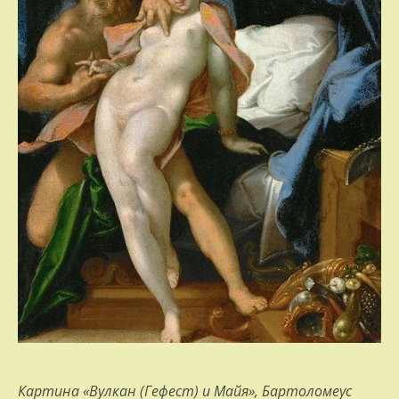
Картина «Вулкан (Гефест) и Майя», Бартоломеус