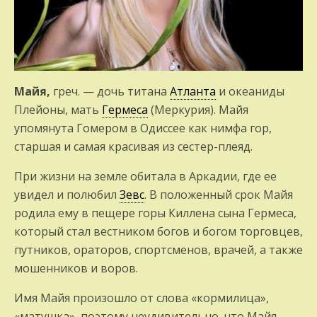
Майя,
греч. — дочь титана
Атланта
и океаниды
Плейоны, мать
Гермеса
(Меркурия). Майя
упомянута Гомером в Одиссее как нимфа гор,
старшая и самая красивая из сестер-плеяд.
При жизни на земле обитала в Аркадии, где ее
увидел и полюбил
Зевс
. В положенный срок Майя
родила ему в пещере горы Киллена сына Гермеса,
который стал вестником богов и богом торговцев,
путников, ораторов, спортсменов, врачей, а также
мошенников и воров.
Имя Майя произошло от слова «кормилица»,
«матушка», поэтому неудивительно, что Майя